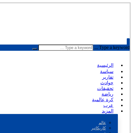
Type a keyword ...
الرئيسية
سياسة
تقارير
حوادث
تحقيقات
رياضة
كرة عالمية
عرب
المزيد
عالم
كاريكاتير