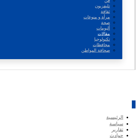
فن
تليفزيون
ثقافة
مرأة و منوعات
صحة
ألبومات
مقالات
تكنولوجيا
محافظات
صحافة المواطن
الرئيسية
سياسة
تقارير
حوادث