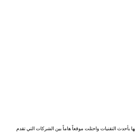
لصناعة بسجل تجاري رقم 392254 متواجدة في دولتين وتعمل في هذا المجال منذ 2005 وقدمت خدماتها بأحدث التقنيات واحتلت موقعاً هاماً بين الشركات التي تقدم