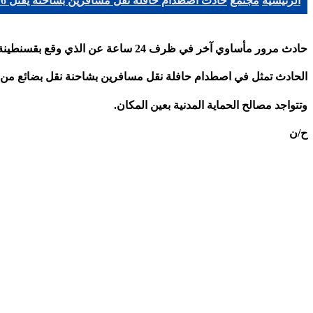
الرئيسية
مجتمع
حادث اصطدام حافلة نقل مسافرين بشاحنة يقتل 6 ضحايا وجرح 28 آخرين بغرداية
حادث مرور مأساوي آخر في ظرف 24 ساعة عن الذي وقع بقسنطينة ورفع حصيلة القتلى الى 18 ضحية، وقع منذ لحظات حادث آخر اليم أودى بحياة 6 قتلى وسقوط28 جريحا.
الحادث تمثل في اصطدام حافلة نقل مسافرين بشاحنة نقل بضائع من نوع 120K ، بالطريق الاجتنابي لغ
وتتواجد مصالح الحماية المدنية بعين المكان.
ح/ن