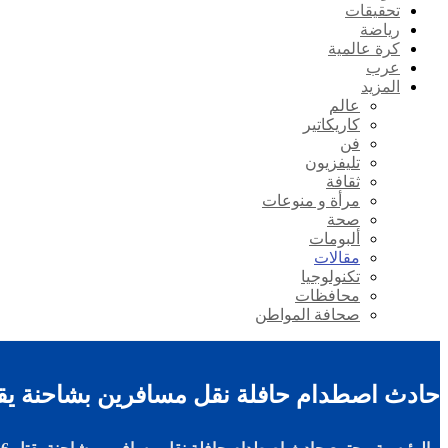
تحقيقات
رياضة
كرة عالمية
عرب
المزيد
عالم
كاريكاتير
فن
تليفزيون
ثقافة
مرأة و منوعات
صحة
ألبومات
مقالات
تكنولوجيا
محافظات
صحافة المواطن
حادث اصطدام حافلة نقل مسافرين بشاحنة يقتل 6 ضحايا وجرح 28 آخرين بغ