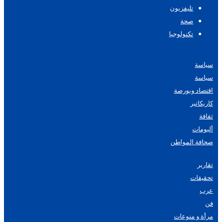
تليفزيون
صحة
تكنولوجيا
سياسة
سياسة
اقتصاد وبورصة
كاريكاتير
ثقافة
ألبومات
صحافة المواطن
تقارير
تحقيقات
عرب
فن
مرأة و منوعات