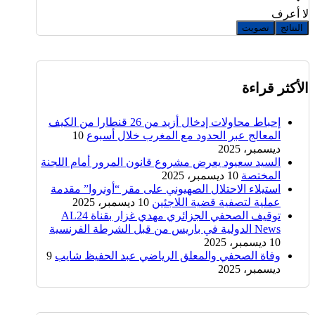
لا أعرف
النتائج
تصويت
الأكثر قراءة
إحباط محاولات إدخال أزيد من 26 قنطارا من الكيف
المعالج عبر الحدود مع المغرب خلال أسبوع
10
ديسمبر، 2025
السيد سعيود يعرض مشروع قانون المرور أمام اللجنة
المختصة
10 ديسمبر، 2025
استيلاء الاحتلال الصهيوني على مقر “أونروا” مقدمة
عملية لتصفية قضية اللاجئين
10 ديسمبر، 2025
توقيف الصحفي الجزائري مهدي غزار بقناة AL24
News الدولية في باريس من قبل الشرطة الفرنسية
10 ديسمبر، 2025
وفاة الصحفي والمعلق الرياضي عبد الحفيظ شايب
9
ديسمبر، 2025