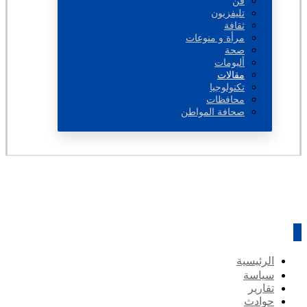
فن
تليفزيون
ثقافة
مرأة و منوعات
صحة
ألبومات
مقالات
تكنولوجيا
محافظات
صحافة المواطن
الرئيسية
سياسة
تقارير
حوادث