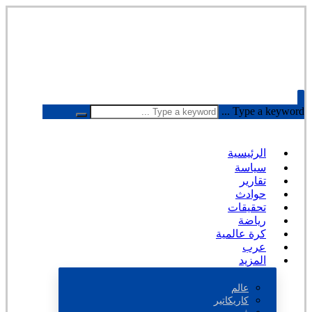
Type a keyword ...
الرئيسية
سياسة
تقارير
حوادث
تحقيقات
رياضة
كرة عالمية
عرب
المزيد
عالم
كاريكاتير