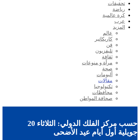
تحقيقات
رياضة
كرة عالمية
عرب
المزيد
عالم
كاريكاتير
فن
تليفزيون
ثقافة
مرأة و منوعات
صحة
ألبومات
مقالات
تكنولوجيا
محافظات
صحافة المواطن
حسب مركز الفلك الدولي: الثلاثاء 20
جويلية أول أيام عيد الأضحى