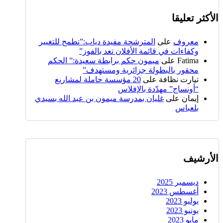
الأكثر تعليقا
معروف
على
المترشحة مفيدة دياب:”نطمح للتغيير
وكفاءات في قائمة الأفلان تعد بالفوز”
Fatima
على
ميمون حكم برابطة سعيدة:” الحكم
محقور بالبطولة جزائرية ومستهدف”
تيارت نظافة
على
20 مؤسسة حاملة لمشاريع
“أونساج” مهدّدة بالإفلاس
إيمان
على
غليان بمدرسة ميمون بن عبد الله بسيدي
بلعباس
الأرشيف
ديسمبر 2025
أغسطس 2023
يوليو 2023
يونيو 2023
مايو 2023