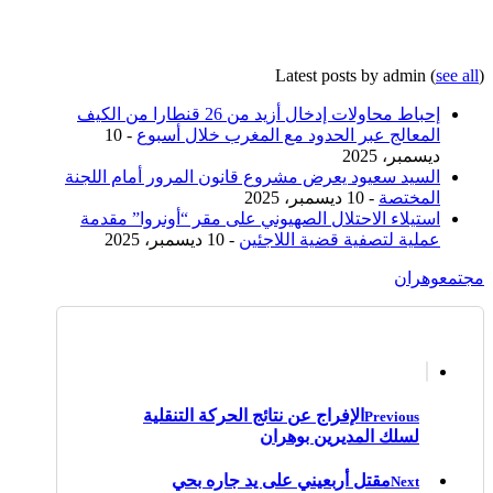
Latest posts by admin
(
see all
)
إحباط محاولات إدخال أزيد من 26 قنطارا من الكيف
المعالج عبر الحدود مع المغرب خلال أسبوع
- 10
ديسمبر، 2025
السيد سعيود يعرض مشروع قانون المرور أمام اللجنة
المختصة
- 10 ديسمبر، 2025
استيلاء الاحتلال الصهيوني على مقر “أونروا” مقدمة
عملية لتصفية قضية اللاجئين
- 10 ديسمبر، 2025
مجتمع
وهران
الإفراج عن نتائج الحركة التنقلية
Previous
لسلك المديرين بوهران
مقتل أربعيني على يد جاره بحي
Next