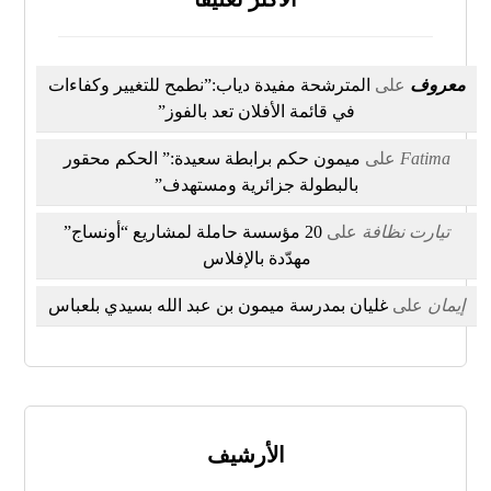
معروف
على
المترشحة مفيدة دياب:”نطمح للتغيير وكفاءات
في قائمة الأفلان تعد بالفوز”
Fatima
على
ميمون حكم برابطة سعيدة:” الحكم محقور
بالبطولة جزائرية ومستهدف”
تيارت نظافة
على
20 مؤسسة حاملة لمشاريع “أونساج”
مهدّدة بالإفلاس
إيمان
على
غليان بمدرسة ميمون بن عبد الله بسيدي بلعباس
الأرشيف