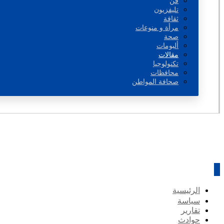
فن
تليفزيون
ثقافة
مرأة و منوعات
صحة
ألبومات
مقالات
تكنولوجيا
محافظات
صحافة المواطن
الرئيسية
سياسة
تقارير
حوادث