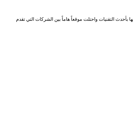
لصناعة بسجل تجاري رقم 392254 متواجدة في دولتين وتعمل في هذا المجال منذ 2005 وقدمت خدماتها بأحدث التقنيات واحتلت موقعاً هاماً بين الشركات التي تقدم