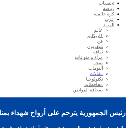
تحقيقات
رياضة
كرة عالمية
عرب
المزيد
عالم
كاريكاتير
فن
تليفزيون
ثقافة
مرأة و منوعات
صحة
ألبومات
مقالات
تكنولوجيا
محافظات
صحافة المواطن
رئيس الجمهورية يترحم على أرواح شهداء بمناس