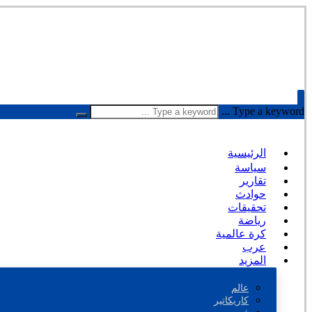
Type a keyword ...
الرئيسية
سياسة
تقارير
حوادث
تحقيقات
رياضة
كرة عالمية
عرب
المزيد
عالم
كاريكاتير