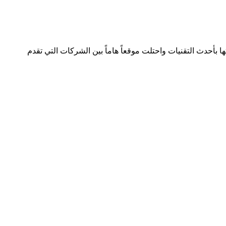
لصناعة بسجل تجاري رقم 392254 متواجدة في دولتين وتعمل في هذا المجال منذ 2005 وقدمت خدماتها بأحدث التقنيات واحتلت موقعاً هاماً بين الشركات التي تقدم