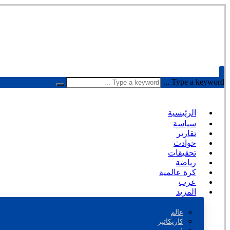
Type a keyword ...
الرئيسية
سياسة
تقارير
حوادث
تحقيقات
رياضة
كرة عالمية
عرب
المزيد
عالم
كاريكاتير