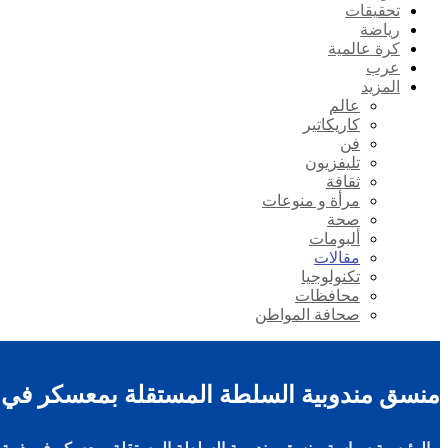
تحقيقات
رياضة
كرة عالمية
عرب
المزيد
عالم
كاريكاتير
فن
تليفزيون
ثقافة
مرأة و منوعات
صحة
ألبومات
مقالات
تكنولوجيا
محافظات
صحافة المواطن
منسق مندوبية السلطة المستقلة بمعسكر في ذ