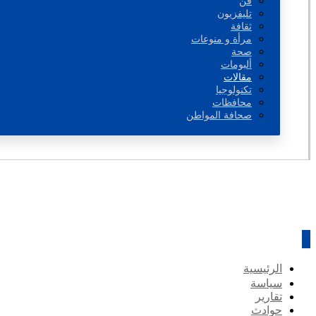
فن
تليفزيون
ثقافة
مرأة و منوعات
صحة
ألبومات
مقالات
تكنولوجيا
محافظات
صحافة المواطن
الرئيسية
سياسة
تقارير
حوادث