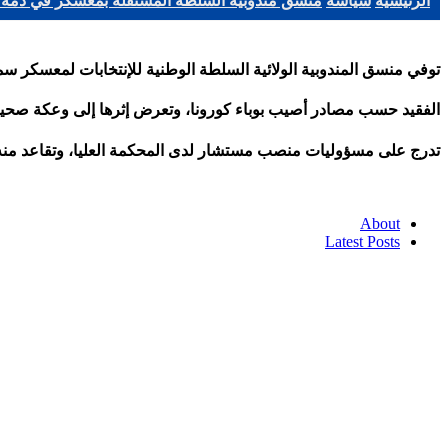
الرئيسية
سياسة
منسق مندوبية السلطة المستقلة بمعسكر في ذمة ا
توفي منسق المندوبية الولائية السلطة الوطنية للإنتخابات لمعسكر سماير 
الفقيد حسب مصادر أصيب بوباء كورونا، وتعرض إثرها إلى وعكة صحية
تدرج على مسؤوليات منصب مستشار لدى المحكمة العليا، وتقاعد منه سنة 2019 إلى حين تنصيب المنسق الولائي للسلطة المستقلة لتنظيم الانتخابات، شهر م
About
Latest Posts