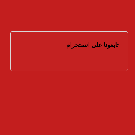
السينماتوغرافية
9 ديسمبر، 2025
تابعونا على انستجرام
هل تؤيد اتخاذ المزيد من الإجراءات لمواجهة جرائم
الملكية الفكرية ؟