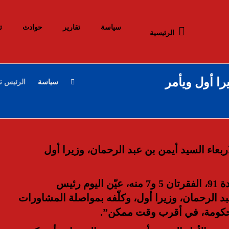
سياسة
تقارير
حوادث
ت
الرئيسية
را أول ويأمر
سياسة
الرئيس تب
بعاء السيد أيمن بن عبد الرحمان، وزيرا أول
وذكر البيان أنه “طبقا لأحكام الدستور، ولا سيما المادة 91، الفقرتان 5 و7 منه، عيّن اليوم رئيس
بد الرحمان، وزيرا أول، وكلّفه بمواصلة المشاورات
لحكومة، في أقرب وقت ممكن”.