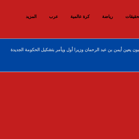
حقيقات
رياضة
كرة عالمية
عرب
المزيد
ون يعين أيمن بن عبد الرحمان وزيرا أول ويأمر بتشكيل الحكومة الجديدة
إحباط محاولات إدخال أزيد من 26 قنطارا من
الكيف المعالج عبر الحدود مع المغرب خلال
أسبوع
10 ديسمبر، 2025