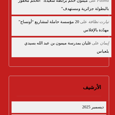
Fatima
على
ميمون حكم برابطة سعيدة:” الحكم محقور
بالبطولة جزائرية ومستهدف”
تيارت نظافة
على
20 مؤسسة حاملة لمشاريع “أونساج”
مهدّدة بالإفلاس
إيمان
على
غليان بمدرسة ميمون بن عبد الله بسيدي
بلعباس
الأرشيف
ديسمبر 2025