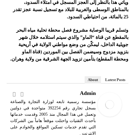
ويأتي هذا بالنظر إلى العجز المسجل في امتلاء السدود،
بالمناطق الوسطى والغربية للبلاد مع تسجيل نسبة عجز تقدر
25
بالمائة،
من احتياطي السدود.
وتسلم قريبا الوصاية مشروع فصل محطة تحلية مياه البحر
بالمقطع عن قناة “الماو” والذي سيتم استلامه خلال شهر
جويلية الداخل، ليمكّن من وضع مواطني الولاية في أريحية
بتزويد مزدوج وسيضمن الفصل بين الموردين (قناة الماو
ومحطة المقطع) بتأمين تزويد الجهة الشرقية من ولاية وهران
.
About
Latest Posts
Admin
مؤسسة رسمية تابعه لوزارة التجارة والصناعة
بسجل تجاري رقم 392254 متواجدة في دولتين
وتعمل في هذا المجال منذ 2005 وقدمت خدماتها
بأحدث التقنيات واحتلت موقعاً هاماً بين الشركات
التي تقدم خدمات تسكين المواقع والخوادم على
الانترنت .