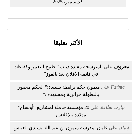
9 ديسمبر، 2025
الأكثر تعليقا
معروف
على
المترشحة مفيدة دياب:”نطمح للتغيير وكفاءات
في قائمة الأفلان تعد بالفوز”
Fatima
على
ميمون حكم برابطة سعيدة:” الحكم محقور
بالبطولة جزائرية ومستهدف”
تيارت نظافة
على
20 مؤسسة حاملة لمشاريع “أونساج”
مهدّدة بالإفلاس
إيمان
على
غليان بمدرسة ميمون بن عبد الله بسيدي بلعباس