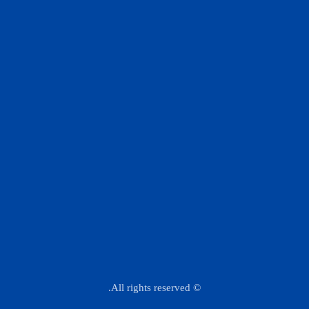
لبلدنا والناس والحرية
مرأة و منوعات
سياسة الخصوصية
سياسة الخصوصية
مقالات
من نحن
من نحن
اخبار مصر
سياسة
عاجل
محافظات
حوادث
اقتصاد وبورصة
رياضة
كاريكاتير
عالم
ثقافة
تليفزيون
ألبومات
صحة
صحافة المواطن
تكنولوجيا
© All rights reserved.