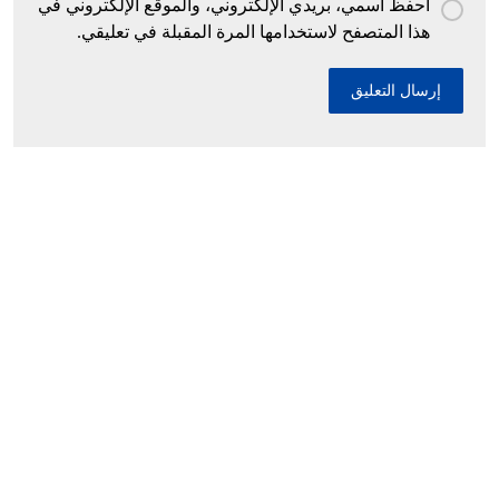
احفظ اسمي، بريدي الإلكتروني، والموقع الإلكتروني في
هذا المتصفح لاستخدامها المرة المقبلة في تعليقي.
إحباط محاولات إدخال أزيد من 26 قنطارا من
الكيف المعالج عبر الحدود مع المغرب خلال أسبوع
10 ديسمبر، 2025
السيد سعيود يعرض مشروع قانون المرور أمام
اللجنة المختصة
10 ديسمبر، 2025