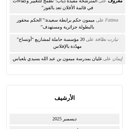
معروف
على
المترشحة مفيدة دياب:”نطمح للتغيير وكفاءات
في قائمة الأفلان تعد بالفوز”
Fatima
على
ميمون حكم برابطة سعيدة:” الحكم محقور
بالبطولة جزائرية ومستهدف”
تيارت نظافة
على
20 مؤسسة حاملة لمشاريع “أونساج”
مهدّدة بالإفلاس
إيمان
على
غليان بمدرسة ميمون بن عبد الله بسيدي بلعباس
الأرشيف
ديسمبر 2025