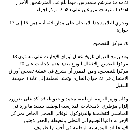
625.223 مترشح متمدرس، فيما بلغ عدد المترشحين الأحرار
15.964 مترشح، موزعين على 2.585 مركز إجراء.
ويجري التلاميذ هذا الامتحان على مدار ثلاثة أيام (من 15 إلى 17
جوان).
70 مركزا للتصحيح
وقد برمج الديوان تاريخ اغفال أوراق الإجابات على مستوى 18
مركزا للتجميع والاغفال لتوزع بعدها هذه الاجابات على 70
مركزا للتصحيح، ومن المقرر أن يشرع في عملية تصحيح أوراق
الامتحان في 22 جوان الجاري وتمتد العملية إلى غاية 3 جويلية
المقبل.
وكان وزير التربية الوطنية، محمد واجعوط، قد أكد على ضرورة
إلزام مؤطري الامتحانات المدرسية الوطنية بتنفيذ ما ورد في
المناشير التنظيمية والبرتوكول الوقائي الصحي الخاص بمراكز
الإجراء، داعيا الجميع إلى التحلي بالحيطة والحذر لاجتياز
الإمتحانات المدرسية الوطنية في أحسن الظروف.