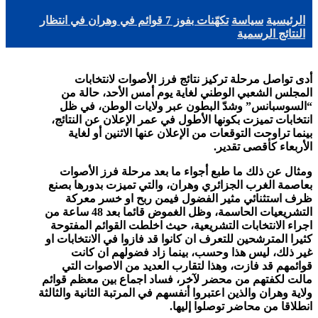
الرئيسية
سياسة
تكهّنات بفوز 7 قوائم في وهران في انتظار
النتائج الرسمية
أدى تواصل مرحلة تركيز نتائج فرز الأصوات لانتخابات
المجلس الشعبي الوطني لغاية يوم أمس الأحد، حالة من
“السوسبانس” وشدّ البطون عبر ولايات الوطن، في ظل
انتخابات تميزت بكونها الأطول في عمر الإعلان عن النتائج،
بينما تراوحت التوقعات من الإعلان عنها الاثنين أو لغاية
الأربعاء كأقصى تقدير.
ومثال عن ذلك ما طبع أجواء ما بعد مرحلة فرز الأصوات
بعاصمة الغرب الجزائري وهران، والتي تميزت بدورها بصنع
ظرف استثنائي مثير الفضول فيمن ربح او خسر معركة
التشريعيات الحاسمة، وظل الغموض قائما بعد 48 ساعة من
اجراء الانتخابات التشريعية، حيث اخلطت القوائم المفتوحة
كثيرا المترشحين للتعرف ان كانوا قد فازوا في الانتخابات او
غير ذلك، ليس هذا وحسب، بينما زاد فضولهم ان كانت
قوائمهم قد فازت، وهذا لتقارب العديد من الاصوات التي
مالت لكفتهم من محضر لآخر، فساد اجماع بين معظم قوائم
ولاية وهران والذين اعتبروا أنفسهم في المرتبة الثانية والثالثة
انطلاقا من محاضر توصلوا إليها.