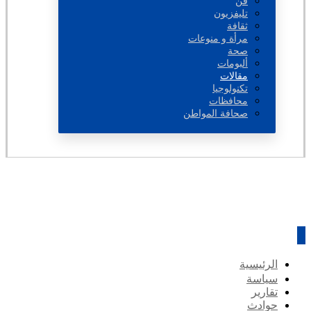
فن
تليفزيون
ثقافة
مرأة و منوعات
صحة
ألبومات
مقالات
تكنولوجيا
محافظات
صحافة المواطن
الرئيسية
سياسة
تقارير
حوادث