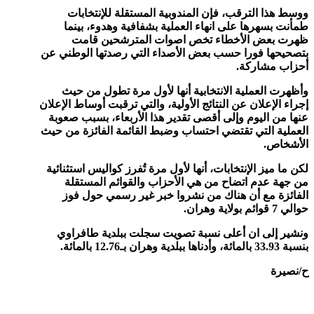
ووسط هذا الترقب، فإن المندوبية المستقلة للإنتخابات
طمأنت بسهرها على انهاء العملية بشفافية وهدوء، بينما
ظهرت بعض الأخطاء تخص اصوات المترشحين قامت
بتصحيحها فورا حسب بعض الأصداء التي رصدتها الوطني عن
أحزاب مشاركة.
وأظهرت العملية الانتخابية أنها لأول مرة تطول من حيث
إجراء الإعلان عن النتائج الأولية، والتي ترقبت أوساط الإعلان
عنها من اليوم وإلى أقصى تقدير هذا الأربعاء، بسبب صعوبة
العملية التي تقتضي احتساب وضبط القائمة الفائزة من حيث
الأشخاص.
لكن ما ميز الإنتخابات، أنها لأول مرة تُفرز كواليس استثنائية
من جهة عدم اتضاح من هي الأحزاب والقوائم المستقلة
الفائزة مع أن هناك من نشروا خبر غير رسمي حول فوز
حوالي 7 قوائم بولاية وهران.
ونشير إلى ان أعلى نسبة تصويت سجلت ببلدية طافراوي
بنسبة 33.93 بالمائة، وأدناها ببلدية وهران بـ12.76 بالمائة.
ح/نصيرة