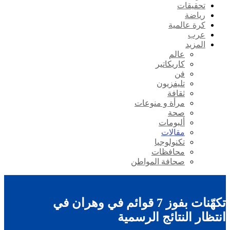
تحقيقات
رياضة
كرة عالمية
عرب
المزيد
عالم
كاريكاتير
فن
تليفزيون
ثقافة
مرأة و منوعات
صحة
ألبومات
مقالات
تكنولوجيا
محافظات
صحافة المواطن
تكهّنات بفوز 7 قوائم في وهران في
انتظار النتائج الرسمية