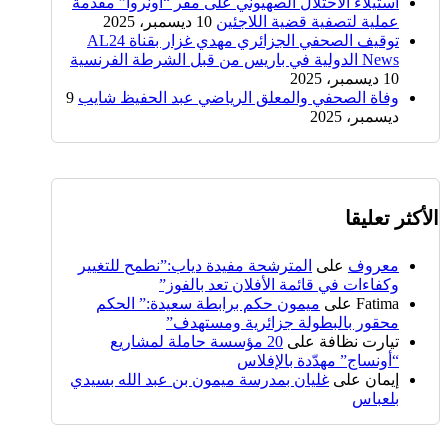
استيلاء الاحتلال الصهيوني على مقر “أونروا” مقدمة
عملية لتصفية قضية اللاجئين
10 ديسمبر، 2025
توقيف الصحفي الجزائري مهدي غزار بقناة AL24
News الدولية في باريس من قبل الشرطة الفرنسية
10 ديسمبر، 2025
وفاة الصحفي والمعلق الرياضي عبد الحفيظ شايب
9
ديسمبر، 2025
الأكثر تعليقا
معروف
على
المترشحة مفيدة دياب:”نطمح للتغيير
وكفاءات في قائمة الأفلان تعد بالفوز”
Fatima
على
ميمون حكم برابطة سعيدة:” الحكم
محقور بالبطولة جزائرية ومستهدف”
تيارت نظافة
على
20 مؤسسة حاملة لمشاريع
“أونساج” مهدّدة بالإفلاس
إيمان
على
غليان بمدرسة ميمون بن عبد الله بسيدي
بلعباس