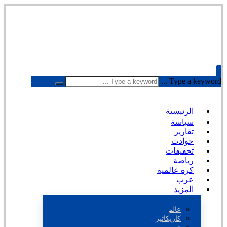
Type a keyword ...
الرئيسية
سياسة
تقارير
حوادث
تحقيقات
رياضة
كرة عالمية
عرب
المزيد
عالم
كاريكاتير