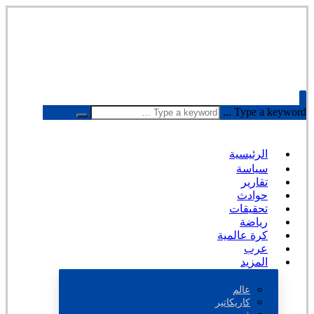
Type a keyword ...
الرئيسية
سياسة
تقارير
حوادث
تحقيقات
رياضة
كرة عالمية
عرب
المزيد
عالم
كاريكاتير