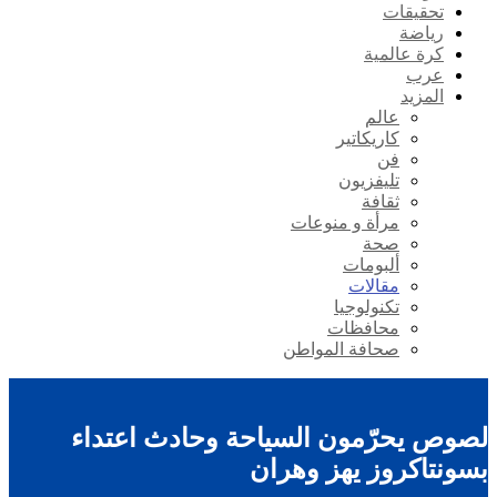
تحقيقات
رياضة
كرة عالمية
عرب
المزيد
عالم
كاريكاتير
فن
تليفزيون
ثقافة
مرأة و منوعات
صحة
ألبومات
مقالات
تكنولوجيا
محافظات
صحافة المواطن
لصوص يحرّمون السياحة وحادث اعتداء
بسونتاكروز يهز وهران