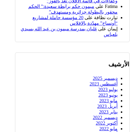
وكفاءات في قائمة الأفلان تعد بالفوز”
Fatima
على
ميمون حكم برابطة سعيدة:” الحكم
محقور بالبطولة جزائرية ومستهدف”
تيارت نظافة
على
20 مؤسسة حاملة لمشاريع
“أونساج” مهدّدة بالإفلاس
إيمان
على
غليان بمدرسة ميمون بن عبد الله بسيدي
بلعباس
الأرشيف
ديسمبر 2025
أغسطس 2023
يوليو 2023
يونيو 2023
مايو 2023
أبريل 2023
يناير 2023
ديسمبر 2022
أكتوبر 2022
مايو 2022