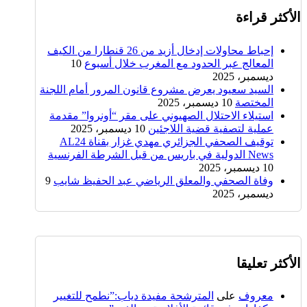
الأكثر قراءة
إحباط محاولات إدخال أزيد من 26 قنطارا من الكيف
المعالج عبر الحدود مع المغرب خلال أسبوع
10
ديسمبر، 2025
السيد سعيود يعرض مشروع قانون المرور أمام اللجنة
المختصة
10 ديسمبر، 2025
استيلاء الاحتلال الصهيوني على مقر “أونروا” مقدمة
عملية لتصفية قضية اللاجئين
10 ديسمبر، 2025
توقيف الصحفي الجزائري مهدي غزار بقناة AL24
News الدولية في باريس من قبل الشرطة الفرنسية
10 ديسمبر، 2025
وفاة الصحفي والمعلق الرياضي عبد الحفيظ شايب
9
ديسمبر، 2025
الأكثر تعليقا
معروف
على
المترشحة مفيدة دياب:”نطمح للتغيير