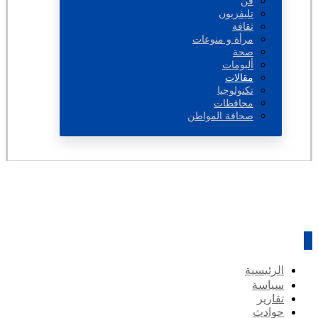
فن
تليفزيون
ثقافة
مرأة و منوعات
صحة
ألبومات
مقالات
تكنولوجيا
محافظات
صحافة المواطن
الرئيسية
سياسة
تقارير
حوادث