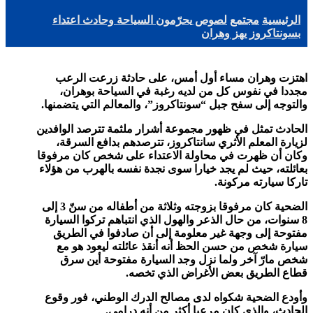
الرئيسية
مجتمع
لصوص يحرّمون السياحة وحادث اعتداء
بسونتاكروز يهز وهران
اهتزت وهران مساء أول أمس، على حادثة زرعت الرعب
مجددا في نفوس كل من لديه رغبة في السياحة بوهران،
والتوجه إلى سفح جبل “سونتاكروز”، والمعالم التي يتضمنها.
الحادث تمثل في ظهور مجموعة أشرار ملثمة تترصد الوافدين
لزيارة المعلم الأثري سانتاكروز، تترصدهم بدافع السرقة،
وكان أن ظهرت في محاولة الاعتداء على شخص كان مرفوقا
بعائلته، حيث لم يجد خيارا سوى نجدة نفسه بالهرب من هؤلاء
تاركا سيارته مركونة.
الضحية كان مرفوقا بزوجته وثلاثة من أطفاله من سنّ 3 إلى
8 سنوات، من حال الذعر والهول الذي انتباهم تركوا السيارة
مفتوحة إلى وجهة غير معلومة إلى أن صادفوا في الطريق
سيارة شخص من حسن الحظ أنه أنقذ عائلته ليعود هو مع
شخص مارّ آخر ولما نزل وجد السيارة مفتوحة أين سرق
قطاع الطريق بعض الأغراض الذي تخصه.
وأودع الضحية شكواه لدى مصالح الدرك الوطني، فور وقوع
الحادث، والذي كان مرعبا أكثر من أنه درامي.