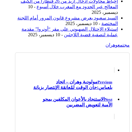
إحباط محاولات إدخال أزيد من 26 قنطارا من الكيف
المعالج عبر الحدود مع المغرب خلال أسبوع
- 10
ديسمبر، 2025
السيد سعيود يعرض مشروع قانون المرور أمام اللجنة
المختصة
- 10 ديسمبر، 2025
استيلاء الاحتلال الصهيوني على مقر “أونروا” مقدمة
عملية لتصفية قضية اللاجئين
- 10 ديسمبر، 2025
مجتمع
وهران
مولودية وهران – اتحاد
Previous
بلعباس:حان الوقت لمُعانقة الإنتصار بزبانة
الاستنجاد بالأعوان المكلفين بمحو
Next
الأمية لتعويض المضربين