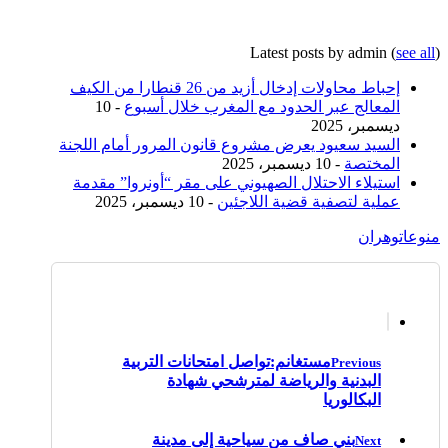
Latest posts by admin
(
see all
)
إحباط محاولات إدخال أزيد من 26 قنطارا من الكيف
المعالج عبر الحدود مع المغرب خلال أسبوع
- 10
ديسمبر، 2025
السيد سعيود يعرض مشروع قانون المرور أمام اللجنة
المختصة
- 10 ديسمبر، 2025
استيلاء الاحتلال الصهيوني على مقر “أونروا” مقدمة
عملية لتصفية قضية اللاجئين
- 10 ديسمبر، 2025
منوعات
وهران
مستغانم:تواصل امتحانات التربية
Previous
البدنية والرياضة لمترشحي شهادة
البكالوريا
بني صاف من سياحية إلى مدينة
Next