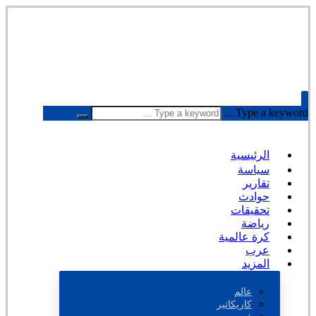
Type a keyword ...
الرئيسية
سياسة
تقارير
حوادث
تحقيقات
رياضة
كرة عالمية
عرب
المزيد
عالم
كاريكاتير