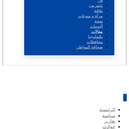
فن
تليفزيون
ثقافة
مرأة و منوعات
صحة
ألبومات
مقالات
تكنولوجيا
محافظات
صحافة المواطن
الرئيسية
سياسة
تقارير
حوادث