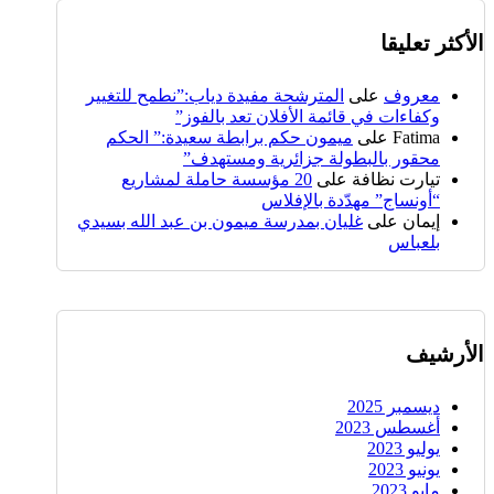
الأكثر تعليقا
معروف
على
المترشحة مفيدة دياب:”نطمح للتغيير
وكفاءات في قائمة الأفلان تعد بالفوز”
Fatima
على
ميمون حكم برابطة سعيدة:” الحكم
محقور بالبطولة جزائرية ومستهدف”
تيارت نظافة
على
20 مؤسسة حاملة لمشاريع
“أونساج” مهدّدة بالإفلاس
إيمان
على
غليان بمدرسة ميمون بن عبد الله بسيدي
بلعباس
الأرشيف
ديسمبر 2025
أغسطس 2023
يوليو 2023
يونيو 2023
مايو 2023