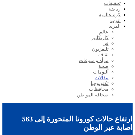
تحقيقات
رياضة
كرة عالمية
عرب
المزيد
عالم
كاريكاتير
فن
تليفزيون
ثقافة
مرأة و منوعات
صحة
ألبومات
مقالات
تكنولوجيا
محافظات
صحافة المواطن
ارتفاع حالات كورونا المتحورة إلى 563
اصابة عبر الوطن