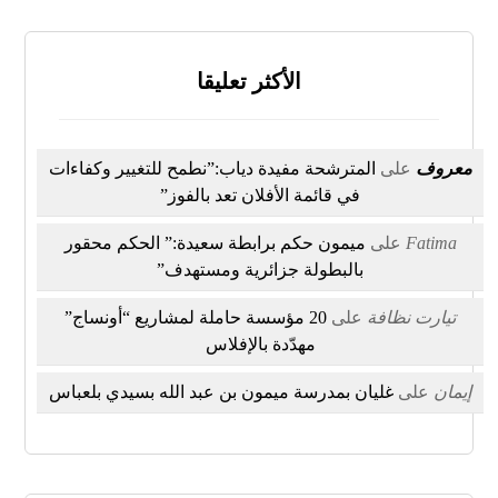
الأكثر تعليقا
معروف
على
المترشحة مفيدة دياب:”نطمح للتغيير وكفاءات
في قائمة الأفلان تعد بالفوز”
Fatima
على
ميمون حكم برابطة سعيدة:” الحكم محقور
بالبطولة جزائرية ومستهدف”
تيارت نظافة
على
20 مؤسسة حاملة لمشاريع “أونساج”
مهدّدة بالإفلاس
إيمان
على
غليان بمدرسة ميمون بن عبد الله بسيدي بلعباس