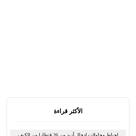
نعم
لا
لا أعرف
النتائج
تصويت
الأكثر قراءة
إحباط محاولات إدخال أزيد من 26 قنطارا من الكيف