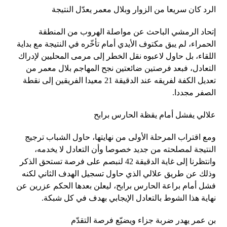
الرد كان سريعا من الزوار وبلال معمر يعدّل النتيجة
إتحاد الرمشي الباحث عن مواصلة الهروب من المنطقة
الحمراء، لم يبق مكتوف الأيدي أمام تأخّره في النتيجة مع بداية
اللقاء، بل حاول لاعبوه نقل الخطر إلى مرمى المحليين لإدراك
التعادل، فبعد فرصتين ضائعتين نجح المهاجم بلال معمر من
تعديل الكفة لفريقه عند الدقيقة 21 معيدا الفريقين إلى نقطة
الصفر مجددا.
علالي يفشل أمام يقظة الحارس برابح
ومع اقتراب المرحلة الأولى من نهايتها، حاول الشباب ترجيج
النتيجة لمصلحته من جديد خصوصا وأن التعادل لا يخدمه،
وانتظرنا إلى غاية الدقيقة 42 لنبصم على فرصة تستحق الذكر
وذلك عن طريق علالي الذي حاول تسجيل الهدف الثاني لكنه
فشل أمام براعة الحارس برابح، ليعلن بعدها الحكم عزرين عن
نهاية هذا الشوط بالتعادل الإيجابي بهدف في كل شبكة.
بن عمر يهدر ضربة جزاء ويضيّع فرصة التقدّم