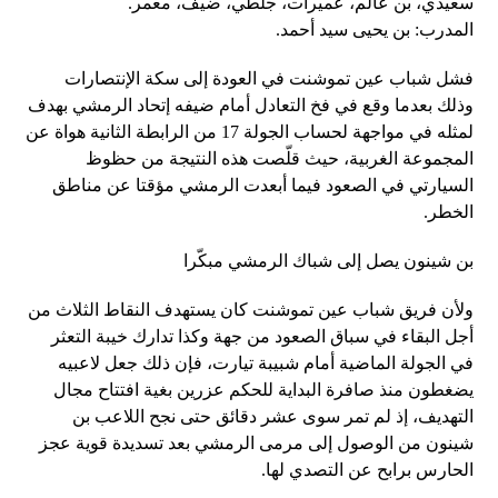
سعيدي، بن عالم، عميرات، جلطي، ضيف، معمر.
المدرب: بن يحيى سيد أحمد.
فشل شباب عين تموشنت في العودة إلى سكة الإنتصارات
وذلك بعدما وقع في فخ التعادل أمام ضيفه إتحاد الرمشي بهدف
لمثله في مواجهة لحساب الجولة 17 من الرابطة الثانية هواة عن
المجموعة الغربية، حيث قلّصت هذه النتيجة من حظوظ
السيارتي في الصعود فيما أبعدت الرمشي مؤقتا عن مناطق
الخطر.
بن شينون يصل إلى شباك الرمشي مبكّرا
ولأن فريق شباب عين تموشنت كان يستهدف النقاط الثلاث من
أجل البقاء في سباق الصعود من جهة وكذا تدارك خيبة التعثر
في الجولة الماضية أمام شبيبة تيارت، فإن ذلك جعل لاعبيه
يضغطون منذ صافرة البداية للحكم عزرين بغية افتتاح مجال
التهديف، إذ لم تمر سوى عشر دقائق حتى نجح اللاعب بن
شينون من الوصول إلى مرمى الرمشي بعد تسديدة قوية عجز
الحارس برابح عن التصدي لها.