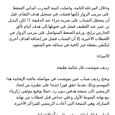
وخلال المرحلة الثانية، واصلت كتيبة المدرب كبداني الضغط
على مرمى الزوار لكنها فشلت في تسجيل هدف التقدّم، قبل
أن يتحصّل الشباب على ضربة جزاء عند الدقيقة 71 لكن البديل
بن عمر عبد اللطيف فشل في تحويلها إلى هدف أمام تألق
الحارس برايح، ورغم الضغط المتواصل على مرمى الزوار في
اللحظات الأخيرة، إلا أن الشباب فشل في إضافة أهداف أخرى
ليكتفي بنقطة غير كافية في سباقه نحو الصعود.
الأصداء:
رديف تموشنت فاز بثنائية نظيفة
ونجح رديف شباب عين تموشنت في مواصلة نتائجه الإيجابية هذا
الموسم وذلك بعدما حقق فوزا جديدا على نظيره من إتحاد
الرمشي كان بنتيجة هدفين دون رد، حملا توقيع مولفي زكرياء
مع نهاية الشوط الأول وعلي حداش قبل لحظات من نهاية
المباراة، وهي النتيجة التي أعادت الرمشي للمراكز الأخيرة.
كبداني فضّل إبقاء بن عمر على دكّة الاحتياط