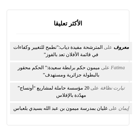
الأكثر تعليقا
معروف
على
المترشحة مفيدة دياب:”نطمح للتغيير وكفاءات
في قائمة الأفلان تعد بالفوز”
Fatima
على
ميمون حكم برابطة سعيدة:” الحكم محقور
بالبطولة جزائرية ومستهدف”
تيارت نظافة
على
20 مؤسسة حاملة لمشاريع “أونساج”
مهدّدة بالإفلاس
إيمان
على
غليان بمدرسة ميمون بن عبد الله بسيدي بلعباس