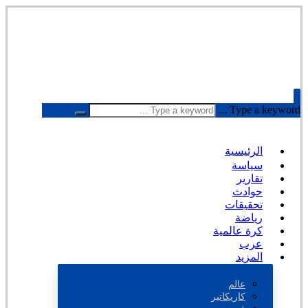
Type a keyword ...
الرئيسية
سياسة
تقارير
حوادث
تحقيقات
رياضة
كرة عالمية
عرب
المزيد
عالم
كاريكاتير