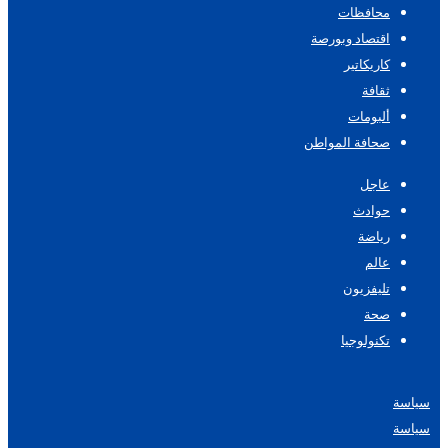
محافظات
اقتصاد وبورصة
كاريكاتير
ثقافة
ألبومات
صحافة المواطن
عاجل
حوادث
رياضة
عالم
تليفزيون
صحة
تكنولوجيا
سياسة
سياسة