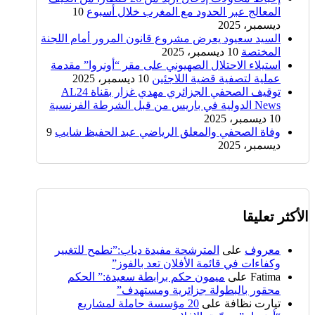
المعالج عبر الحدود مع المغرب خلال أسبوع
10
ديسمبر، 2025
السيد سعيود يعرض مشروع قانون المرور أمام اللجنة
المختصة
10 ديسمبر، 2025
استيلاء الاحتلال الصهيوني على مقر “أونروا” مقدمة
عملية لتصفية قضية اللاجئين
10 ديسمبر، 2025
توقيف الصحفي الجزائري مهدي غزار بقناة AL24
News الدولية في باريس من قبل الشرطة الفرنسية
10 ديسمبر، 2025
وفاة الصحفي والمعلق الرياضي عبد الحفيظ شايب
9
ديسمبر، 2025
الأكثر تعليقا
معروف
على
المترشحة مفيدة دياب:”نطمح للتغيير
وكفاءات في قائمة الأفلان تعد بالفوز”
Fatima
على
ميمون حكم برابطة سعيدة:” الحكم
محقور بالبطولة جزائرية ومستهدف”
تيارت نظافة
على
20 مؤسسة حاملة لمشاريع