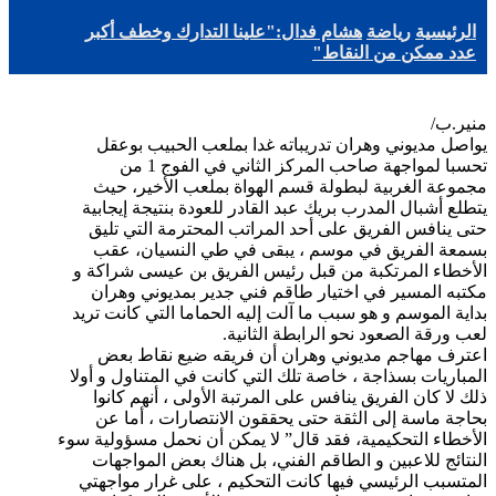
الرئيسية
رياضة
هشام فدال:"علينا التدارك وخطف أكبر
عدد ممكن من النقاط"
منير.ب/
يواصل مديوني وهران تدريباته غدا بملعب الحبيب بوعقل
تحسبا لمواجهة صاحب المركز الثاني في الفوج 1 من
مجموعة الغربية لبطولة قسم الهواة بملعب الأخير، حيث
يتطلع أشبال المدرب بريك عبد القادر للعودة بنتيجة إيجابية
حتى ينافس الفريق على أحد المراتب المحترمة التي تليق
بسمعة الفريق في موسم ، يبقى في طي النسيان، عقب
الأخطاء المرتكبة من قبل رئيس الفريق بن عيسى شراكة و
مكتبه المسير في اختيار طاقم فني جدير بمديوني وهران
بداية الموسم و هو سبب ما آلت إليه الحماما التي كانت تريد
لعب ورقة الصعود نحو الرابطة الثانية.
اعترف مهاجم مديوني وهران أن فريقه ضيع نقاط بعض
المباريات بسذاجة ، خاصة تلك التي كانت في المتناول و أولا
ذلك لا كان الفريق ينافس على المرتبة الأولى ، أنهم كانوا
بحاجة ماسة إلى الثقة حتى يحققون الانتصارات ، أما عن
الأخطاء التحكيمية، فقد قال” لا يمكن أن نحمل مسؤولية سوء
النتائج للاعبين و الطاقم الفني، بل هناك بعض المواجهات
المتسبب الرئيسي فيها كانت التحكيم ، على غرار مواجهتي