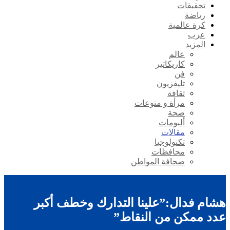
تحقيقات
رياضة
كرة عالمية
عرب
المزيد
عالم
كاريكاتير
فن
تليفزيون
ثقافة
مرأة و منوعات
صحة
ألبومات
مقالات
تكنولوجيا
محافظات
صحافة المواطن
هشام فدال:”علينا التدارك وخطف أكبر
عدد ممكن من النقاط”