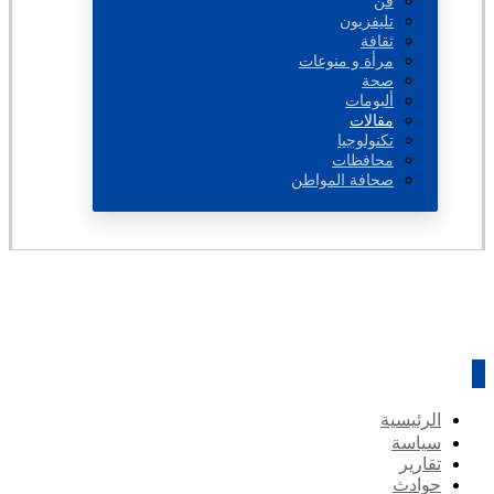
فن
تليفزيون
ثقافة
مرأة و منوعات
صحة
ألبومات
مقالات
تكنولوجيا
محافظات
صحافة المواطن
الرئيسية
سياسة
تقارير
حوادث