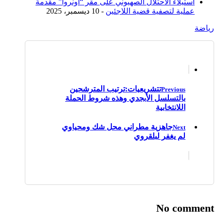
استيلاء الاحتلال الصهيوني على مقر “أونروا” مقدمة
عملية لتصفية قضية اللاجئين
- 10 ديسمبر، 2025
رياضة
تتشريعيات:ترتيب المترشحين
Previous
بالتسلسل الأبجدي وهذه شروط الحملة
اللانتخابية
جاهزية مطراني محل شك ومحياوي
Next
لم يغفر لبلقروي
No comment