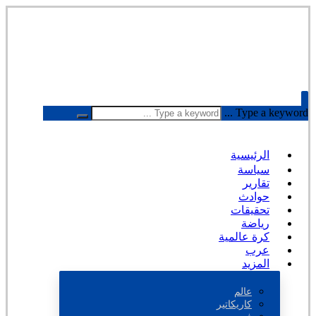
Type a keyword ...
الرئيسية
سياسة
تقارير
حوادث
تحقيقات
رياضة
كرة عالمية
عرب
المزيد
عالم
كاريكاتير