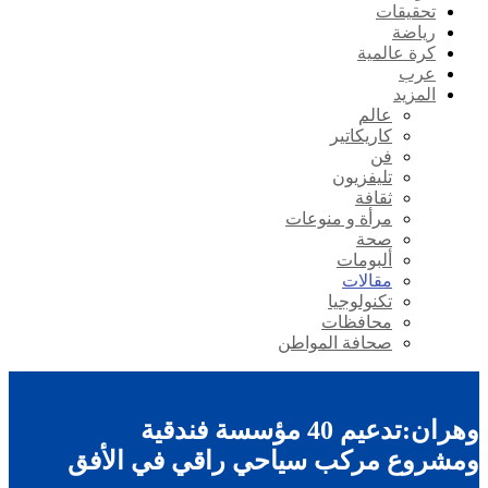
تحقيقات
رياضة
كرة عالمية
عرب
المزيد
عالم
كاريكاتير
فن
تليفزيون
ثقافة
مرأة و منوعات
صحة
ألبومات
مقالات
تكنولوجيا
محافظات
صحافة المواطن
وهران:تدعيم 40 مؤسسة فندقية
ومشروع مركب سياحي راقي في الأفق