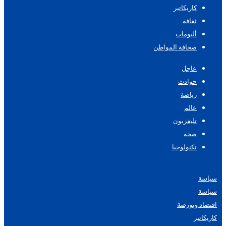
كاريكاتير
ثقافة
ألبومات
صحافة المواطن
عاجل
حوادث
رياضة
عالم
تليفزيون
صحة
تكنولوجيا
سياسة
سياسة
اقتصاد وبورصة
كاريكاتير