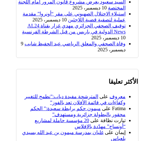
السيد سعيود يعرض مشروع قانون المرور أمام اللجنة
المختصة
10 ديسمبر، 2025
استيلاء الاحتلال الصهيوني على مقر “أونروا” مقدمة
عملية لتصفية قضية اللاجئين
10 ديسمبر، 2025
توقيف الصحفي الجزائري مهدي غزار بقناة AL24
News الدولية في باريس من قبل الشرطة الفرنسية
10 ديسمبر، 2025
وفاة الصحفي والمعلق الرياضي عبد الحفيظ شايب
9
ديسمبر، 2025
الأكثر تعليقا
معروف
على
المترشحة مفيدة دياب:”نطمح للتغيير
وكفاءات في قائمة الأفلان تعد بالفوز”
Fatima
على
ميمون حكم برابطة سعيدة:” الحكم
محقور بالبطولة جزائرية ومستهدف”
تيارت نظافة
على
20 مؤسسة حاملة لمشاريع
“أونساج” مهدّدة بالإفلاس
إيمان
على
غليان بمدرسة ميمون بن عبد الله بسيدي
بلعباس