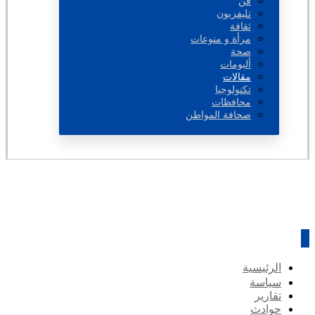
فن
تليفزيون
ثقافة
مرأة و منوعات
صحة
ألبومات
مقالات
تكنولوجيا
محافظات
صحافة المواطن
الرئيسية
سياسة
تقارير
حوادث