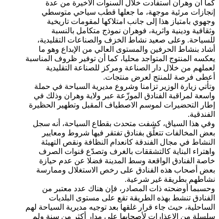
كما أن وهران استفادت خلال السنوات الأخيرة من عدة
إنجازات مرئية موجهة، ما جعلها قطب سياحي متوسطي
وجهوي بامتياز هذا إلى جانب امتلاكها لمقومات تاريخية
وثقافية ودينية واثرية، فوهران نموذج متكامل بالنسبة
للسياحة. وعلى صعيد نشاط الخزف والصناعات التقليدية،
أشاد بنشاط الحرفين والمستوى العالي من الإبداع وهو ما
يعكسه المنتوج المتواجد محليا، كما أن توفير ظروف المناسبة
لعملهم من خلال دار الصناعة ومركز للصناعة التقليدية
أعطى فرصة للمنتج لعرض منتجات.
وتأتي زيارة الوزير تزامنا وشروع مديرية السياحة في حملة
واسعة لمراقبة الفنادق الموزّعة عبر ولاية وهران وذلك في
إطار التحضيرات لموسم الاصطياف المقبل وتطهير الحظيرة
الفندقية.
وفي هذا السياق، كشفت متحدث بقطاع السياحة، أنه سجل
بعض المخالفات تتعلّق بفنادق تفتقر فيها شروط ومعايير
النشاط في مجال الفندقة كانعدام النظافة ونقص التهيئة
واهتراء البناية كالتشققات بالغرف وتصدّع قنوات الصرف
خاصة الفنادق الواقعة وسط المدينة فضلا عن عدم حيازة
بعض أصحاب هذه الفنادق على رخص الاستغلال وممارسة
نشاطهم بطريقة غير شرعية.
وحسبما أوضحته ذات المصادر، فإن هناك عدد معتبر من
الفنادق تنشط بهذه الطريقة تقع على مستوى البلديات
الساحلية، حيث جاء قرار غلقها بعد توجيه مديرية السياحة لهم
سلسلة من الإعذارات لأصحابها على مدار أكثر من سنة ولم