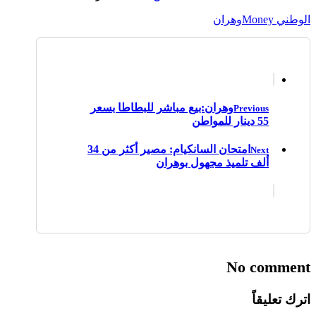
الوطني Money
وهران
وهران:بيع مباشر للبطاطا بسعر
Previous
55 دينار للمواطن
امتحان السانكيام: مصير أكثر من 34
Next
ألف تلميذ مجهول بوهران
No comment
اترك تعليقاً