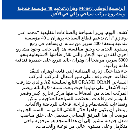
الرئيسية
الوطني Money
وهران:تدعيم 40 مؤسسة فندقية
ومشروع مركب سياحي راقي في الأفق
كشف اليوم، وزير السياحة والصناعات التقليدية “محمد علي
بوغازي”، أن تدعيم قطاع السياحة بوهران بـ 40 مؤسسة
فندقية بسعة 4000 سرير من شأنه أن يساهم في رفع
مستوى الخدمات وخلق منافسة، هذا إلى جانب وجود مشاريع
أخرى لفنادق قيد الإنجاز والتي تقدّر طاقتها الاستيعابية بنحو
6000 سرير، موضحا أن وهران حاليا تتربع على حظيرة فندقية
هامة وراقية.
جاء هذا خلال زيارته الميدانية التي قادته لوهران لتفقّد
قطاعه، حيث وقف على سير أشغال المركب المركب
السياحي GRAND ORAN التابع لسلسلة AZ والذي شارفت
فيه الأشغال على نهايتها حيث بلغت نسبة 90 بالمائة ويضم
المركب العديد من الفضاءات منها مركز تجاري كبير وقصر
للمؤتمرات وقاعات مخصّصة للسياحة العلاجية وأماكن
وفضاءات للاستجمام والراحة، قاعات للرياضة والألعاب.
وينتظر أن يكون جاهزا خلال الثلاثي الثاني من السنة الجارية،
موضحا أن هذا المرفق السياحي سيعمل على خلق مناصب
شغل جديدة، مشيرا إلى أن هذا المنتجع هو مرفق سياحي
متكامل وعلى مستوى عالي من نوعية والخدمات،