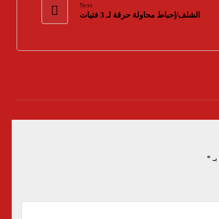
Next
الشلف/إحباط محاولة حرقة لـ 3 فتيات
بـ
*