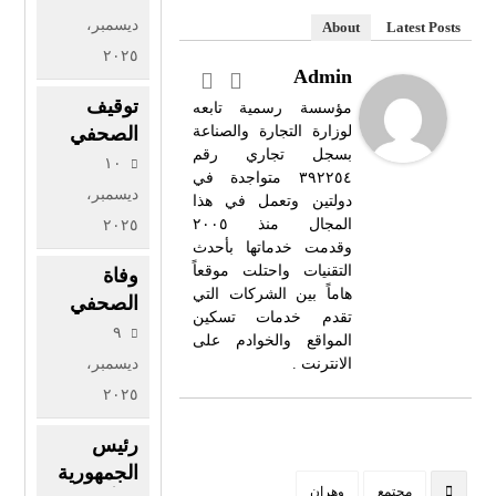
على مقر
ديسمبر،
About
Latest Posts
“أونروا”
٢٠٢٥
مقدمة
Admin
عملية
توقيف
مؤسسة رسمية تابعه
لتصفية
لوزارة التجارة والصناعة
الصحفي
بسجل تجاري رقم
قضية
الجزائري
١٠
٣٩٢٢٥٤ متواجدة في
اللاجئين
مهدي غزار
ديسمبر،
دولتين وتعمل في هذا
بقناة
المجال منذ ٢٠٠٥
٢٠٢٥
AL٢٤
وقدمت خدماتها بأحدث
News
التقنيات واحتلت موقعاً
وفاة
هاماً بين الشركات التي
الدولية في
الصحفي
تقدم خدمات تسكين
باريس من
والمعلق
٩
المواقع والخوادم على
قبل
الرياضي
الانترنت .
ديسمبر،
الشرطة
عبد
٢٠٢٥
الفرنسية
الحفيظ
شايب
رئيس
الجمهورية
مجتمع
وهران