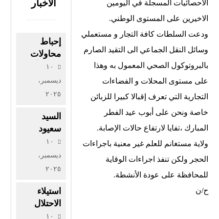
الأخبار
الاحصائيات المسجلة في اليومين
الاخيرين على المستوى الوطني.
ودعت السلطات كافة التجار و مستعملي
إحباط
وسائل النقل الجماعي الى التقيد الصارم
محاولات
بالبروتوكول الصحي المعمول به وهذا
إدخال أزيد
١٠
من ٢٦
على مستوى المحلات و الفضاءات
ديسمبر،
قنطارا من
٢٠٢٥
التجارية التي تعرف إقبالا كبيرا للزبائن
الكيف
خاصة ونحن على أبوب عيد الفطر
المعالج
السيد
عبر الحدود
المبارك ،تفايا لارتفاع حالات الإصابة.
سعيود
مع المغرب
يعرض
١٠
ولاية مستغانم للعلم غير معنية باجراءات
خلال
مشروع
ديسمبر،
الحجر ولكن تنفذ اجراءات الوقاية
أسبوع
قانون
٢٠٢٥
للمحافظة على عودة الأنشطة.
المرور
أمام اللجنة
ح/ن
استيلاء
المختصة
الاحتلال
الصهيوني
١٠