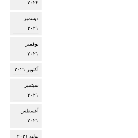
٢٠٢٢
ديسمبر
٢٠٢١
نوفمبر
٢٠٢١
أكتوبر ٢٠٢١
سبتمبر
٢٠٢١
أغسطس
٢٠٢١
يوليو ٢٠٢١