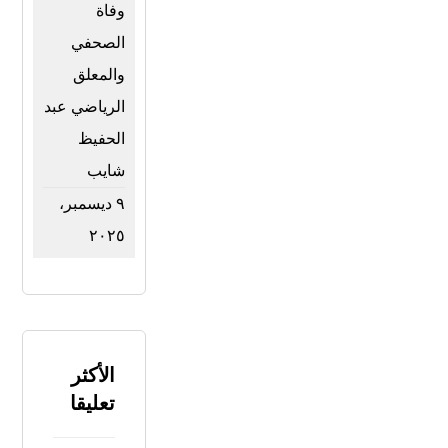
وفاة
الصحفي
والمعلق
الرياضي عبد
الحفيظ
شايب
٩ ديسمبر،
٢٠٢٥
الأكثر
تعليقا