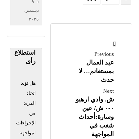
يترأس
٩
اجتماعا
ديسمبر،
خصص
٢٠٢٥
لمشروع
فيلم الأمير
عبد القادر
وبعث
استطلاع
Previous
قطاع
رأى
عيد العمال
الصناعة
بمستغانم… لا
السينماتوغرافية
حدث
هل تؤيد
Next
اتخاذ
ش. وادي ارهيو
المزيد
٠-٠ ش/ عين
من
وسارة:أحداث
الإجراءات
شغب في
لمواجهة
المواجهة