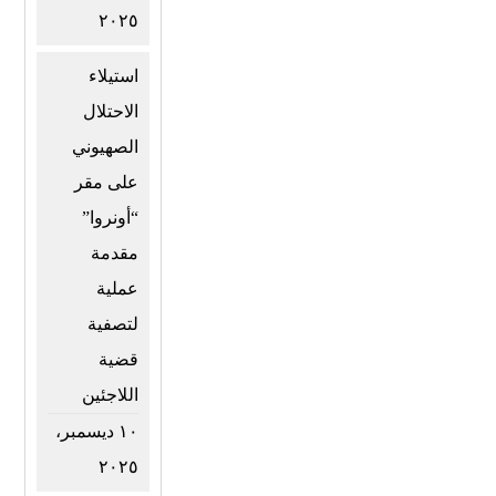
٢٠٢٥
استيلاء
الاحتلال
الصهيوني
على مقر
“أونروا”
مقدمة
عملية
لتصفية
قضية
اللاجئين
١٠ ديسمبر،
٢٠٢٥