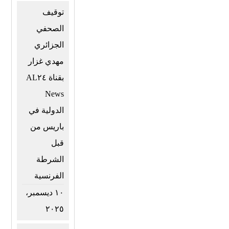
توقيف
الصحفي
الجزائري
مهدي غزار
بقناة AL٢٤
News
الدولية في
باريس من
قبل
الشرطة
الفرنسية
١٠ ديسمبر،
٢٠٢٥