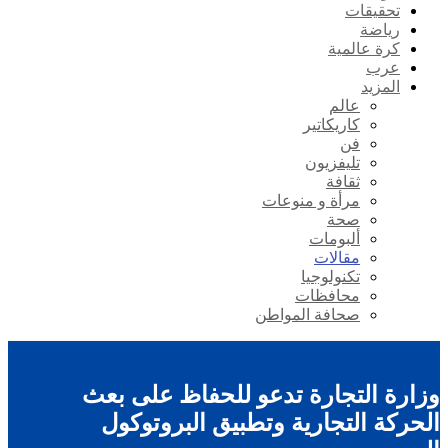
تحقيقات
رياضة
كرة عالمية
عرب
المزيد
عالم
كاريكاتير
فن
تليفزيون
ثقافة
مرأة و منوعات
صحة
ألبومات
مقالات
تكنولوجيا
محافظات
صحافة المواطن
وزارة التجارة تدعو للحفاظ على بعث
الحركة التجارية وتطبيق البروتوكول