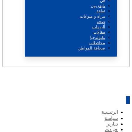
فن
تليفزيون
ثقافة
مرأة و منوعات
صحة
ألبومات
مقالات
تكنولوجيا
محافظات
صحافة المواطن
الرئيسية
سياسة
تقارير
حوادث