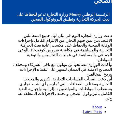
الصحي
الرئيسية
الوطني Money
وزارة التجارة تدعو للحفاظ على
بعث الحركة التجارية وتطبيق البروتوكول الصحي
دعت وزارة التجارة اليوم في بيان لها، جميع المتعاملين
الإقتصاديين بمن فيهم التجار، من الإلتزام الكامل بإجراءات
الوقاية الصحية والحفاظ على مكسب إعادة بعث الحركية
التجارية والمساهمة في مكافحة فيروس كوفيد-19 بالوعي
الجماعي والمساهمة في عمليات التحسيس والتوعية
للمواطن.
وأكدت الوزارة مصالحها لن تتهاون مع باقي الشركاء ومختلف
المصالح الأمنية في الميدان للسهر على تنفيذ ه الإجراءات
وردع المخالفين.
أين دعت أصحاب المساحات التجارية الكبرى والمحلات
التجارية ومختلف الفضاءات التي تُمارس أي نشاط تجاري
يستقطب المواطنات والمواطنين ، بإلزامية وإجبارية التقيد
الكامل بالبرتوكول الصحي ومختلف الإجراءات المتعلقة به.
ح/ن
About
Latest Posts