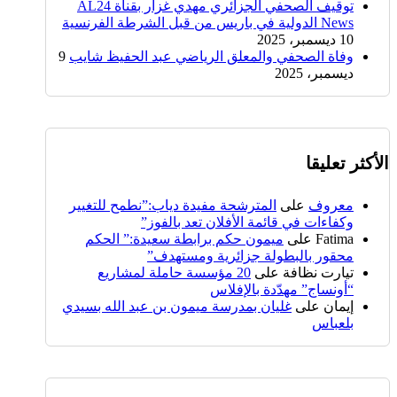
توقيف الصحفي الجزائري مهدي غزار بقناة AL24
News الدولية في باريس من قبل الشرطة الفرنسية
10 ديسمبر، 2025
وفاة الصحفي والمعلق الرياضي عبد الحفيظ شايب
9
ديسمبر، 2025
الأكثر تعليقا
معروف
على
المترشحة مفيدة دياب:”نطمح للتغيير
وكفاءات في قائمة الأفلان تعد بالفوز”
Fatima
على
ميمون حكم برابطة سعيدة:” الحكم
محقور بالبطولة جزائرية ومستهدف”
تيارت نظافة
على
20 مؤسسة حاملة لمشاريع
“أونساج” مهدّدة بالإفلاس
إيمان
على
غليان بمدرسة ميمون بن عبد الله بسيدي
بلعباس