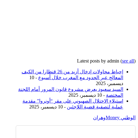
Latest posts by admin
(
see all
)
إحباط محاولات إدخال أزيد من 26 قنطارا من الكيف
المعالج عبر الحدود مع المغرب خلال أسبوع
- 10
ديسمبر، 2025
السيد سعيود يعرض مشروع قانون المرور أمام اللجنة
المختصة
- 10 ديسمبر، 2025
استيلاء الاحتلال الصهيوني على مقر “أونروا” مقدمة
عملية لتصفية قضية اللاجئين
- 10 ديسمبر، 2025
الوطني Money
وهران