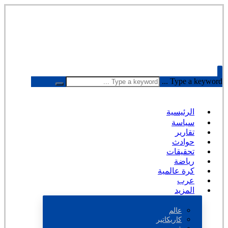
Type a keyword ...
الرئيسية
سياسة
تقارير
حوادث
تحقيقات
رياضة
كرة عالمية
عرب
المزيد
عالم
كاريكاتير