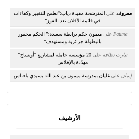
معروف
على
المترشحة مفيدة دياب:”نطمح للتغيير وكفاءات
في قائمة الأفلان تعد بالفوز”
Fatima
على
ميمون حكم برابطة سعيدة:” الحكم محقور
بالبطولة جزائرية ومستهدف”
تيارت نظافة
على
20 مؤسسة حاملة لمشاريع “أونساج”
مهدّدة بالإفلاس
إيمان
على
غليان بمدرسة ميمون بن عبد الله بسيدي بلعباس
الأرشيف