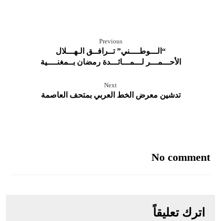
Previous
“الـــوطــــني” تــرافــق الـهـــلال
الأحـــمـــر لـــمـــائـــدة رمضان بــمغنــــية
Next
تدشين معرض الخط العربي بمتحف العاصمة
No comment
اترك تعليقاً