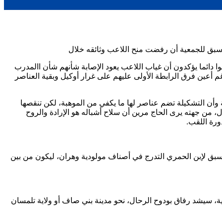
سبق للجمعية أن رفضت منح اللاعب وثائقه خلال
انوا دائما يؤكدون أن غياب اللاعب يعود الإصابة شأنهم شأن االمدرب
أعين فرق الرابطة الأولى عليهم على غرار أوكيل وبقية العناصر
وأن التشكيلة تضم عناصر لها ما يكفي من الموهبة، لكن تنقصها
ل، من جهته يرى الحاج مرين أن سلاح أشباله هو الإرادة والروح
سبق لإبن الحمري التدرج في أصناف مولودية وهران، ليكون من بين
لتي تدخل في إطار الجولة الـ14 من الرابطة الثانية هواة الجهة الغربية، سيشد رفاق بودوح الرحال، نحو مدينة بني صاف أو ولاية تلمسان