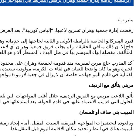
الرئيسية
رياضة
إدارة جمعية وهران ترفض التفريط في المهاجم كوري
منير.ب/
رفضت إدارة جمعية وهران تسريح لاعبها، “إلياس كوريبة”، بعد العر
فترة الميركاتو الخاصة بالرابطة الأولى و الثانية لحاجتها إلى خدماته 
حاج إلا أن ذلك منافي للحقيقة. ولم يجلب فريق جمعية وهران أي لاع
المتألقة، مفضلة إنهاء الموسم بها في ظل الهدف المسطر ألا و هو الل
أكد المدرب حاج مرين لمقربيه منذ قدومه لجمعية وهران على محدودية
الخبرة وهو ما كان واضحا للعيان في لقاءات الكرمة، مولودية سعيدة ومؤ
القتالية في قادم المواجهات، خاصة أن لا يزال في جعبة لازمو 6 مواجهات داخل الديار وهو ما يمنحها الأفضلية مقارنة بمنافسيها على التأهل لدورة اللقب.
مريني يتألق مع الرديف
تألق اللاعب مريني مع الفريق الرديف، خلال أغلب المواجهات التي ي
الحلول التي قد يتم الاعتماد عليها في قادم الجولة، بعد استدعائها في ا
المبيت بني صاف أو تلمسان
المبيت هناك في انتظار تحديد مكان الاقامة اليوم قبل التنقل غدا.