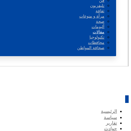
فن
تليفزيون
ثقافة
مرأة و منوعات
صحة
ألبومات
مقالات
تكنولوجيا
محافظات
صحافة المواطن
الرئيسية
سياسة
تقارير
حوادث