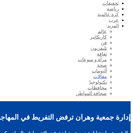
تحقيقات
رياضة
كرة عالمية
عرب
المزيد
عالم
كاريكاتير
فن
تليفزيون
ثقافة
مرأة و منوعات
صحة
ألبومات
مقالات
تكنولوجيا
محافظات
صحافة المواطن
إدارة جمعية وهران ترفض التفريط في المهاجم