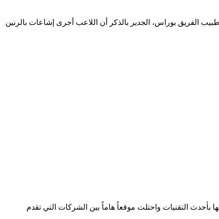
يب الفريق بوراس، الجدير بالذكر أن اللاعب أجرى إشاعات بالرنين
لصناعة بسجل تجاري رقم 392254 متواجدة في دولتين وتعمل في هذا المجال منذ 2005 وقدمت خدماتها بأحدث التقنيات واحتلت موقعاً هاماً بين الشركات التي تقدم