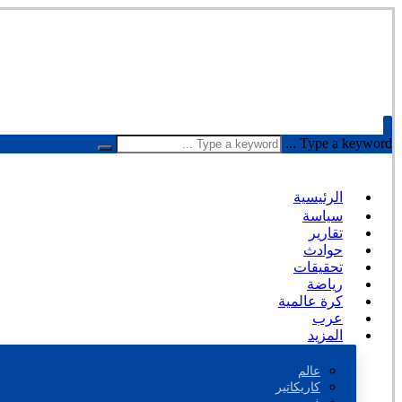
Type a keyword ...
الرئيسية
سياسة
تقارير
حوادث
تحقيقات
رياضة
كرة عالمية
عرب
المزيد
عالم
كاريكاتير