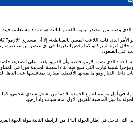
بة
ض الذي وصله من متصدر ترتيب القسم الثالث هواة وداد مستغانم، حيث 
وهو الأمر الذي قابله اللاعب المعني بالمقاطعة، إلا أن مسيري “لازمو” ك
ب خلال فترة الميركاتو كما رفض التفريط في أي عنصر من عناصره، رغم 
عب على الصعود.
 التعداد الذي تضمه لازمو خاصة وأن الفريق يلعب على الصعود، خاصة 
خرا شبيبة تيارت التي ضيع فيه أبناء المدينة الجديدة فوزا في المتناو
لعبها، في أول موسم له مع الجمعية قادما من نشعل سيدي شحمي، كما 
لجولة ما قبل الماضية للفريق الأول أمام شباب واد أرهيو.
وبالعودة لتحضيرات المواجهة المرتقبة السبت المقبل، أمام إتحاد رمشي ا