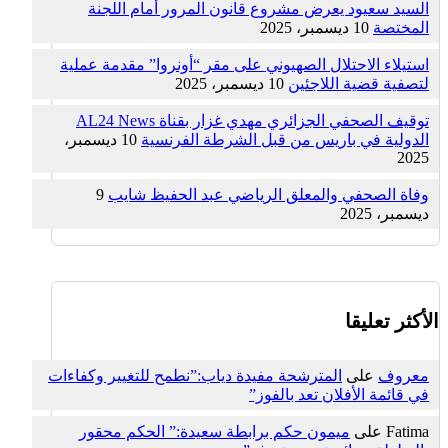
السيد سعيود يعرض مشروع قانون المرور أمام اللجنة
المختصة
10 ديسمبر، 2025
استيلاء الاحتلال الصهيوني على مقر “أونروا” مقدمة عملية
لتصفية قضية اللاجئين
10 ديسمبر، 2025
توقيف الصحفي الجزائري مهدي غزار بقناة AL24 News
الدولية في باريس من قبل الشرطة الفرنسية
10 ديسمبر،
2025
وفاة الصحفي والمعلق الرياضي عبد الحفيظ شايب
9
ديسمبر، 2025
الأكثر تعليقا
معروف
على
المترشحة مفيدة دياب:”نطمح للتغيير وكفاءات
في قائمة الأفلان تعد بالفوز”
Fatima
على
ميمون حكم برابطة سعيدة:” الحكم محقور