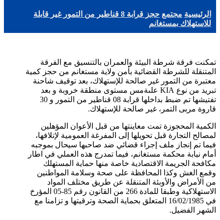
الرئيسية
مجتمع
حجز قرابة 8 قناطير من التمور غير قابلة
للاستهلاك بمستغانم
تمكنت فرقة شرطة البيئة والعمران بالتنسيق مع الفرقة
المتنقلة للشرطة القضائية بأمن ولاية مستغانم من حجز كمية
معتبرة من التمور غير صالحة للإستهلاك، بعد توقيف شاحنة
تبريد من نوع KIA علىةمس مستوى منطقة خروبة و بعد
تفتيشها تم ضبط بداخلها قرابة 08 قناطير من التمور و 30
قاروة مربى التمر، غير صالحة للإستهلاك.
الكمية المحجوزة تمت معاينتها من قبل الأعوان المؤهلين
لمصالح التجارة قبل تحويلها إلى المفرغة العمومية لإتلافها،
فيما تم إنجاز ملف إجراء قضائي ضد صاحبها سيحال بموجبه
أمام نيابة محكمة مستغانم، فيما تمدرج هذه العملي في اطار
مكافحة الجريمة الاقتصادية خاصة منها حماية المستهلك
وقمع الغش وكذا المحافظة على صحة وسلامة المواطنين
من الأمراض والأوبئة المتنقلة عن طريق مختلف المواد
الاستهلاكية وطبقا للمادة 266 من القانون رقم 85-05 المؤرخ
في 16/02/1985 المتعلق بحماية الصحة وترقيتها و تزامنا مع
الشهر الفضيل.