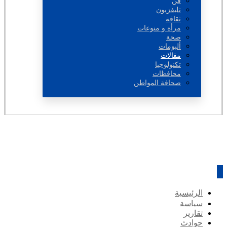
فن
تليفزيون
ثقافة
مرأة و منوعات
صحة
ألبومات
مقالات
تكنولوجيا
محافظات
صحافة المواطن
الرئيسية
سياسة
تقارير
حوادث