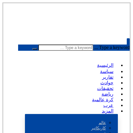
Type a keyword ...
الرئيسية
سياسة
تقارير
حوادث
تحقيقات
رياضة
كرة عالمية
عرب
المزيد
عالم
كاريكاتير