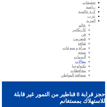
تحقيقات
رياضة
كرة عالمية
عرب
المزيد
عالم
كاريكاتير
فن
تليفزيون
ثقافة
مرأة و منوعات
صحة
ألبومات
مقالات
تكنولوجيا
محافظات
صحافة المواطن
حجز قرابة 8 قناطير من التمور غير قابلة
للاستهلاك بمستغانم