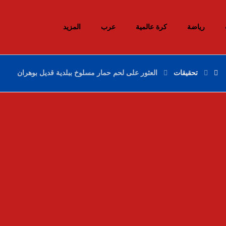
رياضة
كرة عالمية
عرب
المزيد
تحقيقات
العثور على لحم حمار مسلوخ ببلدية قديل بوهران
إحباط محاولات إدخال أزيد من 26 قنطارا من
الكيف المعالج عبر الحدود مع المغرب خلال
أسبوع
10 ديسمبر، 2025
السيد سعيود يعرض مشروع قانون المرور أمام
اللجنة المختصة