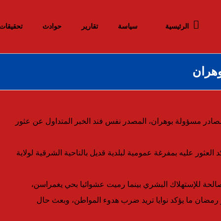
الرئيسية
سياسة
تقارير
حوادث
تحقيقات
وهران
مصادر مسؤولة بوهران، المصدر نفس فند الخبر المتداول عن عثور
د العثور عليه بمفرغة عمومية لبلدية قديل بالناحية الشرقية لولاية
 أزيد من 3 قناطير للحوم عجل صالحة للإستهلاك البشري بينما رميت عشوائيا بحي يغمراسن،
ر رمضان ما يؤكد نوايا تريد ضرب هدوء المواطن، وبعث حال