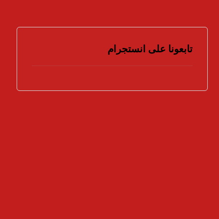
تابعونا على انستجرام
هل تؤيد اتخاذ المزيد من الإجراءات لمواجهة جرائم
الملكية الفكرية ؟