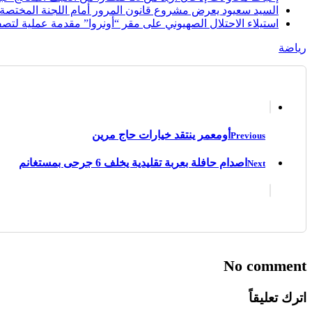
السيد سعيود يعرض مشروع قانون المرور أمام اللجنة المختصة
استيلاء الاحتلال الصهيوني على مقر “أونروا” مقدمة عملية لتصف
رياضة
أومعمر ينتقد خيارات حاج مرين
Previous
اصدام حافلة بعربة تقليدية يخلف 6 جرحى بمستغانم
Next
No comment
اترك تعليقاً