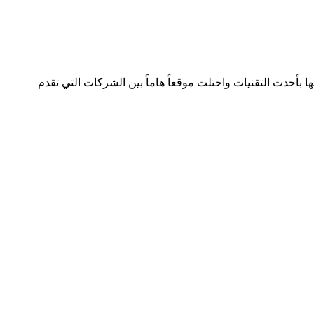
لصناعة بسجل تجاري رقم 392254 متواجدة في دولتين وتعمل في هذا المجال منذ 2005 وقدمت خدماتها بأحدث التقنيات واحتلت موقعاً هاماً بين الشركات التي تقدم