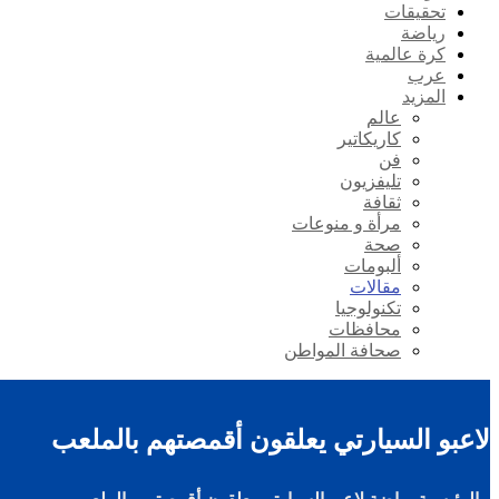
تحقيقات
رياضة
كرة عالمية
عرب
المزيد
عالم
كاريكاتير
فن
تليفزيون
ثقافة
مرأة و منوعات
صحة
ألبومات
مقالات
تكنولوجيا
محافظات
صحافة المواطن
لاعبو السيارتي يعلقون أقمصتهم بالملعب