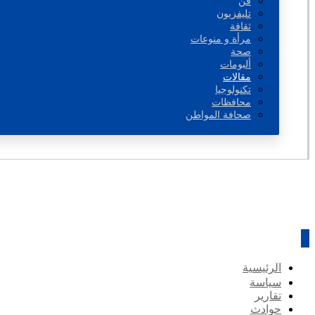
فن
تليفزيون
ثقافة
مرأة و منوعات
صحة
ألبومات
مقالات
تكنولوجيا
محافظات
صحافة المواطن
الرئيسية
سياسة
تقارير
حوادث