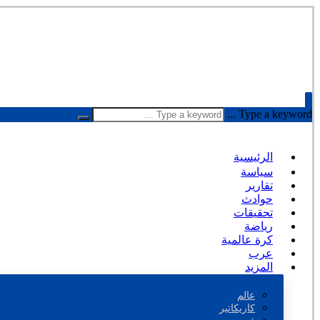
Type a keyword ...
الرئيسية
سياسة
تقارير
حوادث
تحقيقات
رياضة
كرة عالمية
عرب
المزيد
عالم
كاريكاتير