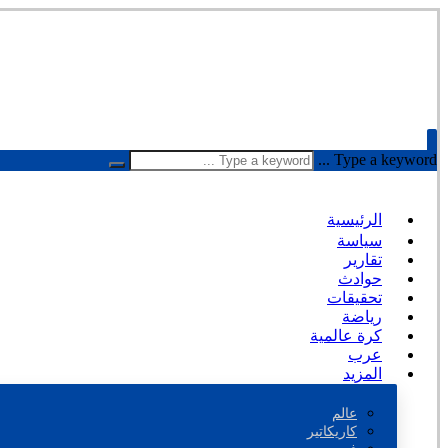
Type a keyword ...
الرئيسية
سياسة
تقارير
حوادث
تحقيقات
رياضة
كرة عالمية
عرب
المزيد
عالم
كاريكاتير