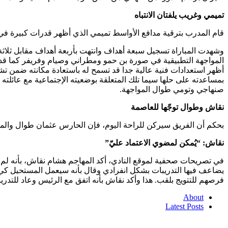
تميمي وغريب يلفتان الانتباه
قام المدرب بترقية مدافع الأواسط تميمي الذي أظهر قدرات كبيرة في ه
وشهدت المباراة تسجيل سبعة أهداف وانتهت بأربعة أهداف مقابل ثلاثة و
المواجهة التطبيقية في صورة بن حمو ومطراني وصيام وفريفر كما قدم
أظهر استعدادات فنية عالية جدا قد تسمح له باستعادة مكانته ضمن تش
بمساعدته على حلها سيما تلك المتعلقة بوضعيته الإجتماعية مع عائل
صنهاجي وتومي طوال المواجهة.
نقاش وطوال توجّها للعاصمة
بحكم أن الفريق سيركن للراحة اليوم، فإن الحارس عثمان طوال والمهاج
نقاش: “يُمكن لمضوي الاعتماد عليّ”
في تصريحات صحفية لموقع النادي، أكد المهاجم هشام نقاش، بأنه لم يت
يضاعف فيها التدريبات بشكل انفرادي وقال بأنه سيعمل المستحيل كي يك
فرصهم للتتويج بلقب. هذا وأكد نقاش بأنه اتفق مع الرئيس وعاد للتدريب
About
Latest Posts