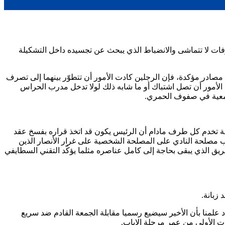
ّفات لا تتماشى والانضباط الذي يبحث عن تجسيده داخل التشكيلة
 علمناه من مصادر مؤكدة، فإن الرجلين كادت الأمور أن تتطوّر بينهما إلى تصرف
لأمور أن تصل اشتباك أو ما شابه ذلك لولا تدخل مدرب الحراس
لجمعية في صفوف الحمري.
غة تخدم كل طرف مادام أن الرئيس يكون قد اتخذ قراره بفسخ عقد
ب مصلحة النادي على المصلحة الشخصية على غرار الأنصار الذين
فريق الذي يبقى بحاجة إلى كامل عناصره مثلما يؤكّد التقني السطايفي
زبانة.
 علمنا بأن الأخير سيضيع رسميا مقابلة الجمعة القادم ضد سريع
ات الأولى من عمر مرحلة الإياب.