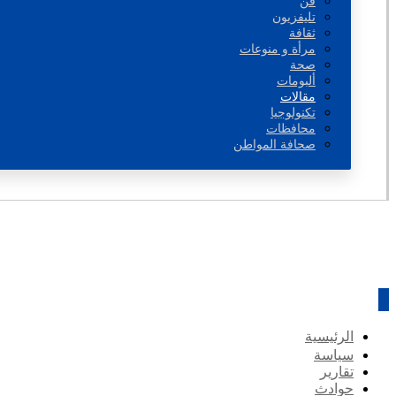
فن
تليفزيون
ثقافة
مرأة و منوعات
صحة
ألبومات
مقالات
تكنولوجيا
محافظات
صحافة المواطن
الرئيسية
سياسة
تقارير
حوادث