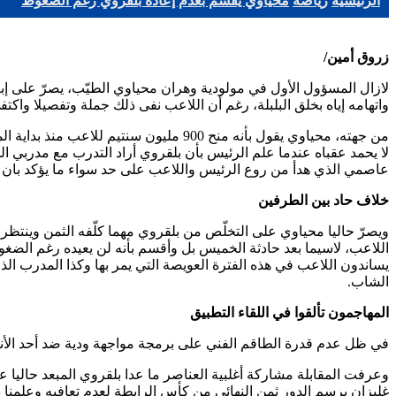
الرئيسية
رياضة
محياوي يقسم بعدم إعادة بلقروي رغم الضغوط
زروق أمين/
لازال المسؤول الأول في مولودية وهران محياوي الطيّب، يصرّ على إبع
واتهامه إياه بخلق البلبلة، رغم أن اللاعب نفى ذلك جملة وتفصيلا واكتفى 
من جهته، محياوي يقول بأنه منح 900 مل
لا يحمد عقباه عندما علم الرئيس بأن بلقروي أراد التدرب مع مدربي
عاصمي الذي هدأ من روع الرئيس واللاعب على حد سواء ما يؤكد بان ا
خلاف حاد بين الطرفين
ويصرّ حاليا محياوي على التخلّص من بلقروي مهما كلّفه الثمن وين
اللاعب، لاسيما بعد حادثة الخميس بل وأقسم بأنه لن يعيده رغم الض
يساندون اللاعب في هذه الفترة العويصة التي يمر بها وكذا المدرب الذ
الشاب.
المهاجمون تألقوا في اللقاء التطبيق
في ظل عدم قدرة الطاقم الفني على برمجة مواجهة ودية ضد أحد الأندية
وعرفت المقابلة مشاركة أغلبية العناصر ما عدا بلقروي المبعد حاليا 
غليزان برسم الدور ثمن النهائي من كأس الرابطة لعدم تعافيه وعلمنا بأ