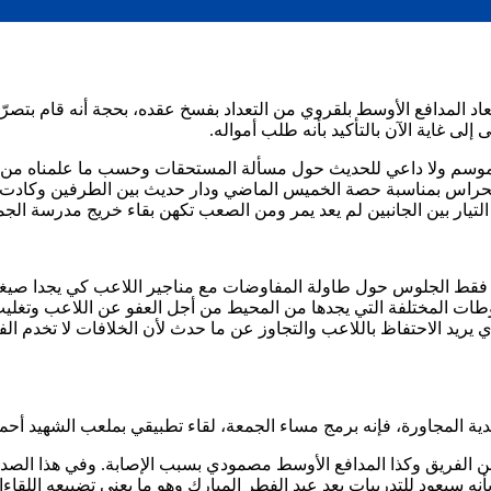
اد المدافع الأوسط بلقروي من التعداد بفسخ عقده، بحجة أنه قام بتصر
إلى غاية الآن بالتأكيد بأنه طلب أمواله.
يون سنتيم للاعب منذ بداية الموسم ولا داعي للحديث حول مسألة المستحقات وحسب ما
 الحراس بمناسبة حصة الخميس الماضي ودار حديث بين الطرفين وكادت ا
لتيار بين الجانبين لم يعد يمر ومن الصعب تكهن بقاء خريج مدرسة ا
تظر فقط الجلوس حول طاولة المفاوضات مع مناجير اللاعب كي يجدا صي
غوطات المختلفة التي يجدها من المحيط من أجل العفو عن اللاعب وتغلي
ي يريد الاحتفاظ باللاعب والتجاوز عن ما حدث لأن الخلافات لا تخدم ال
 المجاورة، فإنه برمج مساء الجمعة، لقاء تطبيقي بملعب الشهيد أحمد 
عن الفريق وكذا المدافع الأوسط مصمودي بسبب الإصابة. وفي هذا الصدد
نه سيعود للتدريبات بعد عيد الفطر المبارك وهو ما يعني تضييعه اللقاء