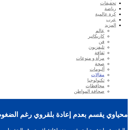
تحقيقات
رياضة
كرة عالمية
عرب
المزيد
عالم
كاريكاتير
فن
تليفزيون
ثقافة
مرأة و منوعات
صحة
ألبومات
مقالات
تكنولوجيا
محافظات
صحافة المواطن
محياوي يقسم بعدم إعادة بلقروي رغم الضغو