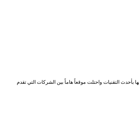
لصناعة بسجل تجاري رقم 392254 متواجدة في دولتين وتعمل في هذا المجال منذ 2005 وقدمت خدماتها بأحدث التقنيات واحتلت موقعاً هاماً بين الشركات التي تقدم