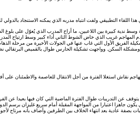
ذا اللقاء التطبيقي ولفت انتباه مدربه الذي يمكنه الاستنجاد بالدولي
سط ندية كبيرة بين اللاعبين، ما أراح المدرب الذي يُعوّل على بلوغ ا
 المهاجم غريب الذي خاض الشوط الثاني أداء كبير وسط ارتياح المدرب
كيلة الفريق الأول التي غاب عنها في الجولات الأخيرة من مرحلة الذ
ته ومشكلة السكن. وواجهت تشكيلة الحارس طوال بالقميص البرتقالي ن
م نقاش استغلا الفترة من أجل الانتقال للعاصمة والاطمئنان على أفرا
وقف عن التدريبات طوال الفترة الماضية التي كان فيها بعيدا عن الفري
ون جاهزا اعتبارا من المواجهة المقبلة أمام سريع غليزان برسم الدور 
ات بصفة عادية بعد انتهاء الخلاف بين الطرفين وأضاف بأنه مرتاح لأجوا