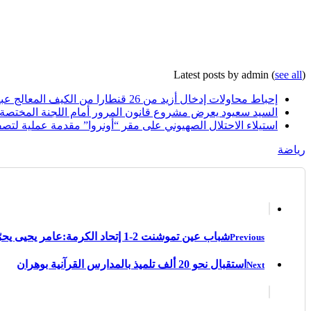
Latest posts by admin
(
see all
)
إحباط محاولات إدخال أزيد من 26 قنطارا من الكيف المعالج عبر الحدود مع المغرب خلال أسبوع
السيد سعيود يعرض مشروع قانون المرور أمام اللجنة المختصة
استيلاء الاحتلال الصهيوني على مقر “أونروا” مقدمة عملية لتصف
رياضة
شباب عين تموشنت 2-1 إتحاد الكرمة:عامر يحيى يحرّر السيارتي في الوقت الحاسم
Previous
استقبال نحو 20 ألف تلميذ بالمدارس القرآنية بوهران
Next