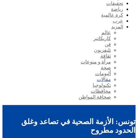
تحقيقات
رياضة
كرة عالمية
عرب
المزيد
عالم
كاريكاتير
فن
تليفزيون
ثقافة
مرأة و منوعات
صحة
ألبومات
مقالات
تكنولوجيا
محافظات
صحافة المواطن
تونس: الأزمة الصحية في تصاعد وغلق
الحدود مطروح