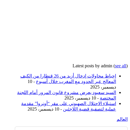
Latest posts by admin
(
see all
)
إحباط محاولات إدخال أزيد من 26 قنطارا من الكيف
المعالج عبر الحدود مع المغرب خلال أسبوع
- 10
ديسمبر، 2025
السيد سعيود يعرض مشروع قانون المرور أمام اللجنة
المختصة
- 10 ديسمبر، 2025
استيلاء الاحتلال الصهيوني على مقر “أونروا” مقدمة
عملية لتصفية قضية اللاجئين
- 10 ديسمبر، 2025
العالم