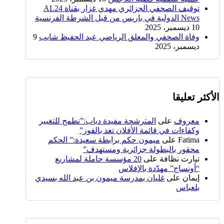
توقيف الصحفي الجزائري مهدي غزار بقناة AL24
News الدولية في باريس من قبل الشرطة الفرنسية
10 ديسمبر، 2025
وفاة الصحفي والمعلق الرياضي عبد الحفيظ شايب
9
ديسمبر، 2025
الأكثر تعليقا
معروف
على
المترشحة مفيدة دياب:”نطمح للتغيير
وكفاءات في قائمة الأفلان تعد بالفوز”
Fatima
على
ميمون حكم برابطة سعيدة:” الحكم
محقور بالبطولة جزائرية ومستهدف”
تيارت نظافة
على
20 مؤسسة حاملة لمشاريع
“أونساج” مهدّدة بالإفلاس
إيمان
على
غليان بمدرسة ميمون بن عبد الله بسيدي
بلعباس