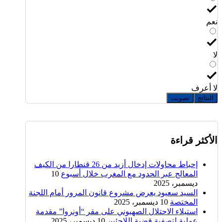
نعم
لا
لا أعرف
النتائج
تصويت
الأكثر قراءة
إحباط محاولات إدخال أزيد من 26 قنطارا من الكيف
المعالج عبر الحدود مع المغرب خلال أسبوع
10
ديسمبر، 2025
السيد سعيود يعرض مشروع قانون المرور أمام اللجنة
المختصة
10 ديسمبر، 2025
استيلاء الاحتلال الصهيوني على مقر “أونروا” مقدمة
عملية لتصفية قضية اللاجئين
10 ديسمبر، 2025