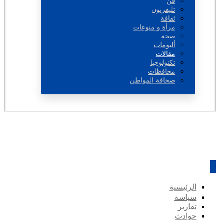
فن
تليفزيون
ثقافة
مرأة و منوعات
صحة
ألبومات
مقالات
تكنولوجيا
محافظات
صحافة المواطن
الرئيسية
سياسة
تقارير
حوادث