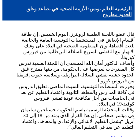
الرئيسية
العالم
تونس: الأزمة الصحية في تصاعد وغلق
الحدود مطروح
قال عضو باللجنة العلمية لرويترز، اليوم الخميس، إن طاقة
أقسام الإنعاش في المستشفيات التونسية العامة والخاصة
بلغت أقصاها، وإن المنظومة الصحية في البلاد على وشك
الانهيار مع التفشي السريع للسلالة البريطانية من فيروس
كورونا.
وأضاف الدكتور أمان الله المسعدي أن اللجنة العلمية تدرس
كل المقترحات لعرضها على الحكومة، من بينها مقترح غلق
الحدود خشية تفشي السلالة البرازيلية وسلاسة جنوب إفريقيا
من فيروس كورونا.
وقررت السلطات التونسية، السبت الماضي، تعليق الدروس
في كافة المدارس والمعاهد الثانوية واعتماد التعليم عن بعد
في الجامعات من أجل مكافحة عودة تفشي فيروس
كوفيد-19 في البلاد.
وقالت المتحدثة الرسمية باسم الحكومة حسناء بن سليمان
في مؤتمر صحافي، إن هذا القرار الذي يمتد من 18 إلى 30
أبريل “يشمل التعليم الابتدائي والإعدادي والمعاهد، واعتماد
التعليم عن بعد في التعليم العالي”.