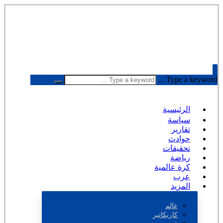
Type a keyword ...
الرئيسية
سياسة
تقارير
حوادث
تحقيقات
رياضة
كرة عالمية
عرب
المزيد
عالم
كاريكاتير