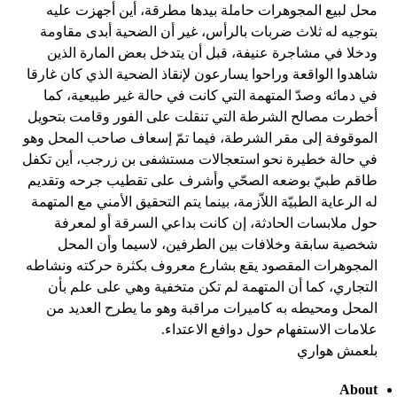
محل لبيع المجوهرات حاملة بيدها مطرقة، أين أجهزت عليه
بتوجيه له ثلاث ضربات بالرأس، غير أن الضحية أبدى مقاومة
ودخلا في مشاجرة عنيفة، قبل أن يتدخل بعض المارة الذين
شاهدوا الواقعة وراحوا يسارعون لإنقاذ الضحية الذي كان غارقا
في دمائه وصدّ المتهمة التي كانت في حالة غير طبيعية، كما
أخطرت مصالح الشرطة التي تنقلت على الفور وقامت بتحويل
الموقوفة إلى مقر الشرطة، فيما تمّ إسعاف صاحب المحل وهو
في حالة خطيرة نحو استعجالات مستشفى بن زرجب، أين تكفل
طاقم طبيّ بوضعه الصحّي وأشرف على تقطيب جرحه وتقديم
له الرعاية الطبيّة اللاّزمة، بينما يتم التحقيق الأمني مع المتهمة
حول ملابسات الحادثة، إن كانت بداعي السرقة أو لمعرفة
شخصية سابقة وخلافات بين الطرفين، لاسيما وأن المحل
المجوهرات المقصود يقع بشارع معروف بكثرة حركته ونشاطه
التجاري، كما أن المتهمة لم تكن متخفية وهي على علم بأن
المحل ومحيطه به كاميرات مراقبة وهو ما يطرح العديد من
علامات الاستفهام حول دوافع الاعتداء.
بلعمش هواري
About