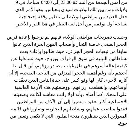
من أمس الجمعة من الساعة 23.00 إلى 04:00 صباحا، في 9
ولايات ومن بين تلك الولايات سيدي بلعباس، وهو الأمر الذي
جعل العديد من مواطني الولاية الى تنظيم وقفة إحتجاجية
بساحة أول نوفمبر من أجل لغة النظر في هذا القرار الأخير .
وحسب تصريحات مواطني الولاية، فإنهم لم يرحبوا بإعادة فرض
الحجر الصحي خاصة التجار وأصحاب المهن الحرة الذين عانوا
سابقا من تبعيات الحجز الجزائي، حيث طالبوا بإعادة بعث
نشاطاتهم الليلية في سوق الرفراف وبرباح، حيث تساءلوا عن
كيفية إعالة أسرهم في ظل غياب مصادر رزقهم، أين قال لنا
أحدهم بأنه رغم أهمية الحجر المنزلي من الناحية الصحية، إلا أن
آثاره الأخرى كان لها وقع كبير على حياة الناس الذين تعقّدت
أوضاعهم، وانقطعت أرزاقهم، ووضعتهم هذه الأزمة العالمية
على المحك، كما أضاف بأنه لولا راتب معاشه لكانت وضعيته
الاجتماعية أكثر تعقيدا، مشيرا إلى أن الآلاف من المواطنين
فقدوا مناصب عملهم، ونشاطاتهم التجارية، وصاروا في قائمة
المعوزّين الذين ينتظرون منحة المليون التي لا تكفي وتغني من
جوع.