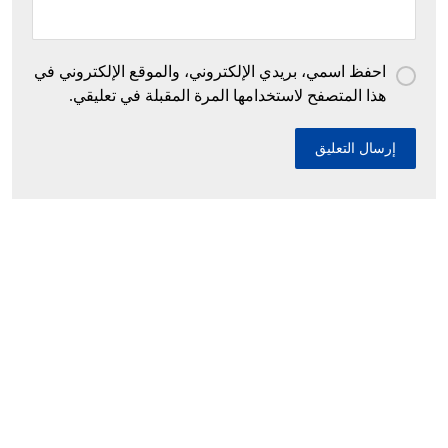
احفظ اسمي، بريدي الإلكتروني، والموقع الإلكتروني في
هذا المتصفح لاستخدامها المرة المقبلة في تعليقي.
إحباط محاولات إدخال أزيد من 26 قنطارا من
الكيف المعالج عبر الحدود مع المغرب خلال أسبوع
10 ديسمبر، 2025