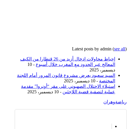
Latest posts by admin
(
see all
)
إحباط محاولات إدخال أزيد من 26 قنطارا من الكيف
المعالج عبر الحدود مع المغرب خلال أسبوع
- 10
ديسمبر، 2025
السيد سعيود يعرض مشروع قانون المرور أمام اللجنة
المختصة
- 10 ديسمبر، 2025
استيلاء الاحتلال الصهيوني على مقر “أونروا” مقدمة
عملية لتصفية قضية اللاجئين
- 10 ديسمبر، 2025
رياضة
وهران