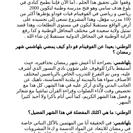
وقفوا على تحقيق هذا الحلم ، أما الآن فإننا نطمح كنادي في
بلوغ هدف سامي وهو فتح مدرسة وطنية لتكوين 2000
رياضي و رياضي في الفوفينام فيات فوداو يؤطرها أكثر من
100 مدرب مؤهل، وهذا المشروع نسعى إلى تجسيده على
أرض الواقع مستقبلا لنكون في مستوى التطلعات، وهذا قصد
تمثيل ولاية سعيدة في مختلف المحافل الوطنية و كذا رفع
الراية الوطنية في المحافل الدولية مستقبلا إن شاء الله .
الوطني: بعيدا عن الفوفينام فو داو كيف يمضي بلهاشمي شهر
رمضان ؟
بلهاشمي
: بصراحة أنا أعيش شهر رمضان بحذافيره، حيث
أستيقظ باكرا للوقوف على شؤون نادي النسور الذي أشرف
عليه، ومن تم التفرغ للتدريب الخاص بالرياضيين لمختلف
الأصناف سواء هنا بالمدينة أو ببلدية الحساسنة، ناهيك عن
الجانب البدني والذي أركز عليه في هذا الشهر، كل هذا مع
تخصيص وقت لأداء الصلوات وقراءة القرآن تماشيا مع شعائر
و فضل هذا الشهر الكريم، كما أنني أنام باكرا ولا أحبذ كثيرا
السهر .
الوطني: ما هي اكلتك المفضلة في هذا الشهر الفضيل؟
بلهاشمي
: في الحقيقة أنا من المهتمين بالأكل النباتي خاصة
في رمضان للابتعاد عن المواد الدسمة و كءا المشروبات