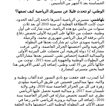
الحساسنة بعد 6 أشهر من التأسيس .
الوطني: لو نتحدث قليلا عن مسيرتك الرياضية كيف تصفها؟
بلهاشمي
: مسيرتي الرياضية أعتبرها ناجحة إلى أبعد الحدود،
حيث كانت الانطلاقة الفعلية لي سنة 2010 أي بعد ثلاث
سنوات من بدايتي مع هذه الرياضة، حيث شاركت في أول
وطنية، حصلت من خلالها على المرتبة الأولى تخصص دفاع
ذاتي برفقة الزميل الرياضي شهروري محمد، والزميلة
الرياضية سويدي حنان، ثم شاركت بعدها في البطولة
الإفريقية والتي احتضنتها الجزائر العاصمة، و التي عرفت
مشاركة 12 دولة إفريقية، أين تحصلت على المرتبة الأولى
والميدالية الذهبية إختصاص تقني، لتستمر بعدها مشاراكاتي
في البطولات الوطنية والجهوية إلى سنة 2015 ، توجت من
خلالها بأكثر من 19 لقب وطني، إضافة إلى لقبي الأفريقي هذا
فيما يخص مسيرتي كمصارع .
أما كمدرب، فقد حققت مع نادي النسور عدة ألقاب وطنية و
ولائية، منها ميداليتين فضيتين عن طريق الرياضية ميلودى
زهرة في كل من الجزائر العاصمة سنة 2016، وفي ولاية
تلمسان سنة 2017، و ميدالية فضية تحصل عليها الرياضي
نظري عبد الصمد تخصص منازلة في الجزائر العاصمة سنة
2016 ، إضافة الى ميدالية برونزية للرياضي عامر رضا في
صنف الأكابر في البطولة الوطنية التي احتضنتها ولاية الجلفة