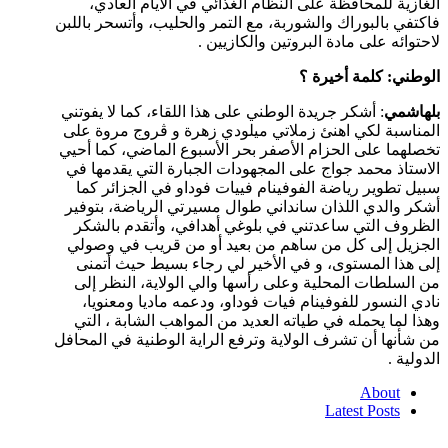
الغازية للمحافظة على النظام الغذائي في الأيام العادي،
فاكتفي بالبوراك والشوربة، مع التمر والحليب، وأتسحر باللبن
لاحتوائه على مادة البروتين والكازيين .
الوطني: كلمة أخيرة ؟
بلهاشمي
: أشكر جريدة الوطني على هذا اللقاء، كما لا يفوتني
المناسبة لكي اهنئ زملاتي ميلودي زهرة و ڨروج مروة على
تخصلهما على الحزام الأصفر بحر الأسبوع الماضي، كما أحيي
الاستاذ محمد جواج على المجهودات الجبارة التي يقدمها في
سبيل تطوير رياضة الفوفينام فييات فوداو في الجزائر كما
أشكر والدي اللذان سانداني طوال مسيرتي الرياضة، بتوفير
الظروف التي ساعدتني في بلوغي أهدافي، وأتقدم بالشكر
الجزيل إلى كل من ساهم من بعيد أو من قريب في وصولي
إلى هذا المستوى، و في الأخير لي رجاء بسيط حيث أتمنى
من السلطات المحلية وعلى رأسها والي الولاية، النظر إلى
نادي النسور للفوفينام فيات فوداو، ودعمه ماديا ومعنويا،
وهذا لما يحمله في طياته العديد من المواهب الشابة ، التي
من شأنها أن تشرف الولاية وترفع الراية الوطنية في المحافل
الدولية .
About
Latest Posts