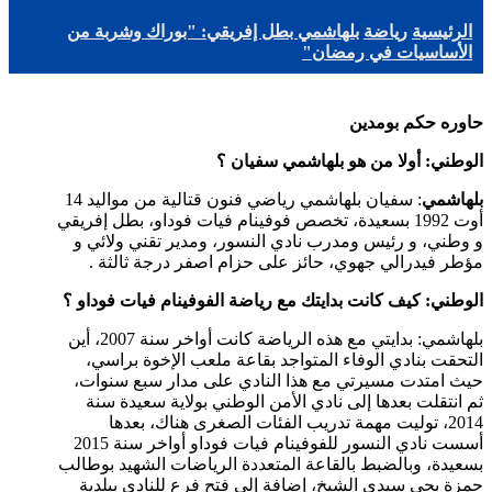
الرئيسية
رياضة
بلهاشمي بطل إفريقي: "بوراك وشربة من
الأساسيات في رمضان"
حاوره حكم بومدين
الوطني: أولا من هو بلهاشمي سفيان ؟
بلهاشمي
: سفيان بلهاشمي رياضي فنون قتالية من مواليد 14
أوت 1992 بسعيدة، تخصص فوفينام فيات فوداو، بطل إفريقي
و وطني، و رئيس ومدرب نادي النسور، ومدير تقني ولائي و
مؤطر فيدرالي جهوي، حائز على حزام اصفر درجة ثالثة .
الوطني: كيف كانت بدايتك مع رياضة الفوفينام فيات فوداو ؟
بلهاشمي: بدايتي مع هذه الرياضة كانت أواخر سنة 2007، أين
التحقت بنادي الوفاء المتواجد بقاعة ملعب الإخوة براسي،
حيث امتدت مسيرتي مع هذا النادي على مدار سبع سنوات،
ثم انتقلت بعدها إلى نادي الأمن الوطني بولاية سعيدة سنة
2014، توليت مهمة تدريب الفئات الصغرى هناك، بعدها
أسست نادي النسور للفوفينام فيات فوداو أواخر سنة 2015
بسعيدة، وبالضبط بالقاعة المتعددة الرياضات الشهيد بوطالب
حمزة بحي سيدي الشيخ، إضافة إلى فتح فرع للنادي ببلدية