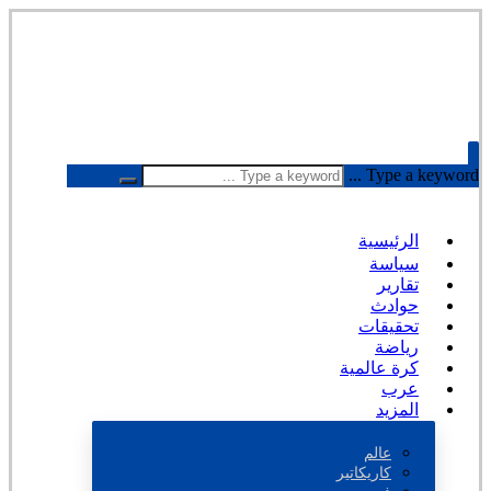
Type a keyword ...
الرئيسية
سياسة
تقارير
حوادث
تحقيقات
رياضة
كرة عالمية
عرب
المزيد
عالم
كاريكاتير