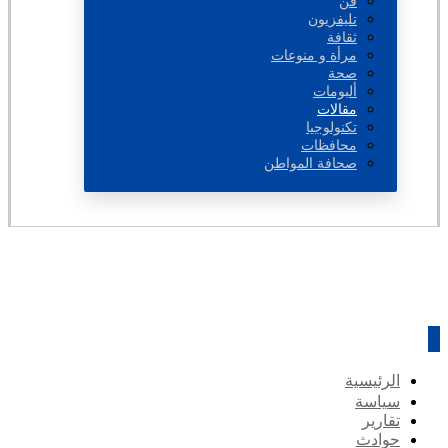
فن
تليفزيون
ثقافة
مرأة و منوعات
صحة
ألبومات
مقالات
تكنولوجيا
محافظات
صحافة المواطن
الرئيسية
سياسة
تقارير
حوادث