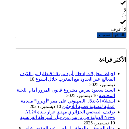
لا
لا أعرف
النتائج
تصويت
الأكثر قراءة
إحباط محاولات إدخال أزيد من 26 قنطارا من الكيف
المعالج عبر الحدود مع المغرب خلال أسبوع
10
ديسمبر، 2025
السيد سعيود يعرض مشروع قانون المرور أمام اللجنة
المختصة
10 ديسمبر، 2025
استيلاء الاحتلال الصهيوني على مقر “أونروا” مقدمة
عملية لتصفية قضية اللاجئين
10 ديسمبر، 2025
توقيف الصحفي الجزائري مهدي غزار بقناة AL24
News الدولية في باريس من قبل الشرطة الفرنسية
10 ديسمبر، 2025
وفاة الصحفي والمعلق الرياضي عبد الحفيظ شايب
9