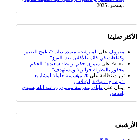
ديسمبر، 2025
الأكثر تعليقا
معروف
على
المترشحة مفيدة دياب:”نطمح للتغيير
وكفاءات في قائمة الأفلان تعد بالفوز”
Fatima
على
ميمون حكم برابطة سعيدة:” الحكم
محقور بالبطولة جزائرية ومستهدف”
تيارت نظافة
على
20 مؤسسة حاملة لمشاريع
“أونساج” مهدّدة بالإفلاس
إيمان
على
غليان بمدرسة ميمون بن عبد الله بسيدي
بلعباس
الأرشيف
ديسمبر 2025