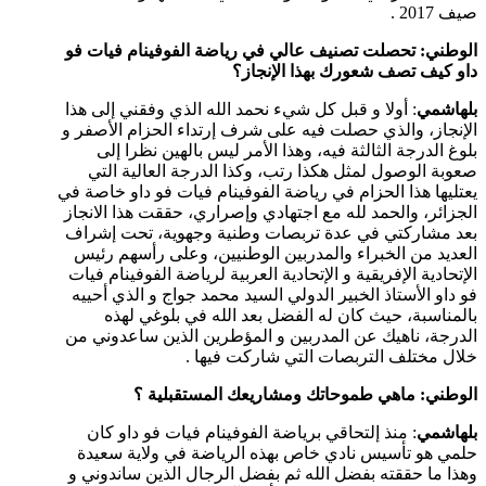
صيف 2017 .
الوطني: تحصلت تصنيف عالي في رياضة الفوفينام فيات فو
داو كيف تصف شعورك بهذا الإنجاز؟
بلهاشمي
: أولا و قبل كل شيء نحمد الله الذي وفقني إلى هذا
الإنجاز، والذي حصلت فيه على شرف إرتداء الحزام الأصفر و
بلوغ الدرجة الثالثة فيه، وهذا الأمر ليس بالهين نظرا إلى
صعوبة الوصول لمثل هكذا رتب، وكذا الدرجة العالية التي
يعتليها هذا الحزام في رياضة الفوفينام فيات فو داو خاصة في
الجزائر، والحمد لله مع اجتهادي وإصراري، حققت هذا الانجاز
بعد مشاركتي في عدة تربصات وطنية وجهوية، تحت إشراف
العديد من الخبراء والمدربين الوطنيين، وعلى رأسهم رئيس
الإتحادية الإفريقية و الإتحادية العربية لرياضة الفوفينام فيات
فو داو الأستاذ الخبير الدولي السيد محمد جواج و الذي أحييه
بالمناسبة، حيث كان له الفضل بعد الله في بلوغي لهذه
الدرجة، ناهيك عن المدربين و المؤطرين الذين ساعدوني من
خلال مختلف التربصات التي شاركت فيها .
الوطني: ماهي طموحاتك ومشاريعك المستقبلية ؟
بلهاشمي
: منذ إلتحاقي برياضة الفوفينام فيات فو داو كان
حلمي هو تأسيس نادي خاص بهذه الرياضة في ولاية سعيدة
وهذا ما حققته بفضل الله ثم بفضل الرجال الذين ساندوني و