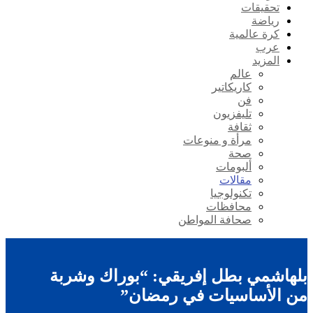
تحقيقات
رياضة
كرة عالمية
عرب
المزيد
عالم
كاريكاتير
فن
تليفزيون
ثقافة
مرأة و منوعات
صحة
ألبومات
مقالات
تكنولوجيا
محافظات
صحافة المواطن
بلهاشمي بطل إفريقي: “بوراك وشربة
من الأساسيات في رمضان”