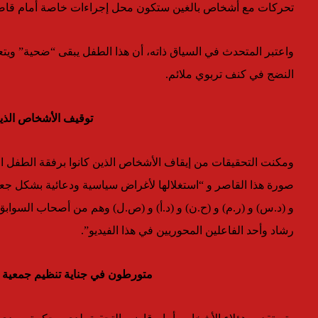
تحركات مع أشخاص بالغين ستكون محل إجراءات خاصة أمام قاضي
واعتبر المتحدث في السياق ذاته، أن هذا الطفل يبقى “ضحية” ويتعين
النضج في كنف تربوي ملائم.
توقيف الأشخاص الذين
ومكنت التحقيقات من إيقاف الأشخاص الذين كانوا برفقة الطفل ال
صورة هذا القاصر و “استغلالها لأغراض سياسية ودعائية بشكل جع
و (د.س) و (ر.م) و (ح.ن) و (د.أ) و (ص.ل) وهم من أصحاب السواب
رشاد وأحد الفاعلين المحوريين في هذا الفيديو”.
متورطون في جناية تنظيم جمعية أش