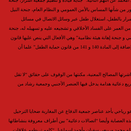
مد عن التهم التالية: “جناية قيادة و تنظيم جمعية أشرار، جنحة
ر من شأنها المساس بالأمن العمومي و النظام العام، جنحة النيل
ضرار بالطفل، استغلال طفل عبر وسائل الاتصال في مسائل
داب والأمن العام، جنحة تحريض قاصر لم يكمل 18 سنة من العمر على الفساد الأخلاقي و تشجيعه عليه و تسهيله له، جنحة
اك الشخصي و جنحة إهانة هيئة نظامية” وهي الأفعال التي ينص عليها قانون
العقوبات في مواده 144 و 146 و 177 (فقرة 3) و 196 مكرر و 326 إضافة إلى المادة 140 و 141 من قانون حماية الطفل” علما أن
شرتها المصالح المعنية، مكنتها من الوقوف على حقائق “لا تقل
يع دعائية هدامة يدخل فيها العنصر الأجنبي وجمعية رشاد من
 رياحي بأحد عناصر جمعية الدفاع عن المغاربة ضحايا الترحيل
 العصابة وأيضا “اتصالات دعائية” بين أطراف معروفة بنشاطاتها
لله محمد وربيعي سفيان وأحمد إسماعيل “كلهم تربطهم علاقات