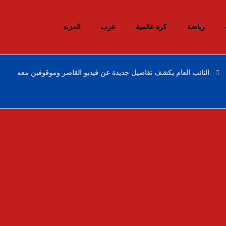
رياضة
كرة عالمية
عرب
المزيد
النائب العام يكشف تفاصيل جديدة عن فيديو القاصر وموقوفين معه
إحباط محاولات إدخال أزيد من 26 قنطارا من
الكيف المعالج عبر الحدود مع المغرب خلال
أسبوع
10 ديسمبر، 2025