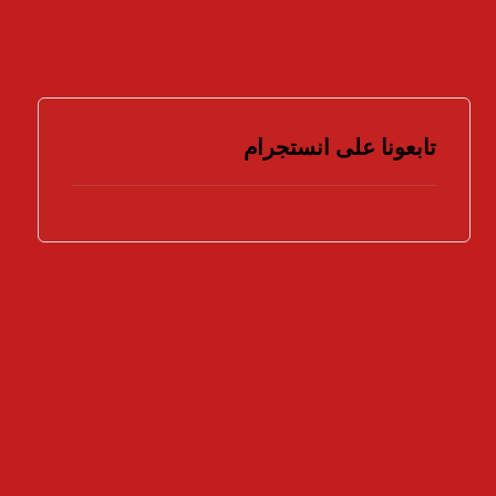
تابعونا على انستجرام
هل تؤيد اتخاذ المزيد من الإجراءات لمواجهة جرائم
الملكية الفكرية ؟