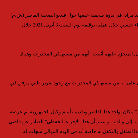
د مراد، في ندوة صحفية خصها حول فيديو الضحية القاصر (ش.م)
الذي يبلغ من العمر 15 سنة، والذي “يزعم من خلالها تعرضه لاعتداء جنسي خلال عملية توقيفه يوم السبت 3 أبريل 2021 خلال
ل المنجزة عليهم أثبتت “أنهم من مستهلكي المخدرات وهناك
رى على أنه من مستهلكي المخدرات مع وجود تقرير طبي مرفق في
د” مكان تواجد هذا القاصر وتقديمه أمام وكيل الجمهورية تم عرضه
ه إلى والدته” واعتبر أن هذا “الإجراء التحفظي” الصادر عن قاضي
ذا الطفل والتكفل به خاصة أنه في اليوم الموالي سجلت له