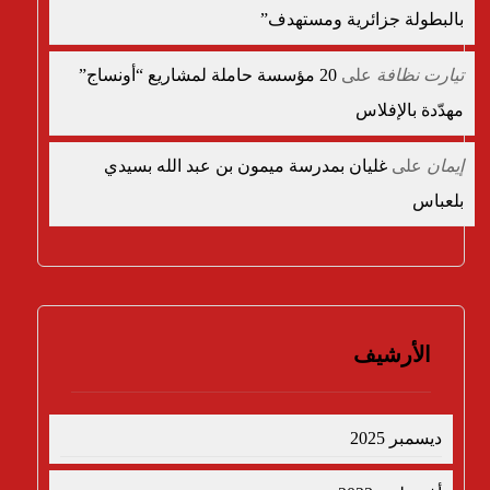
بالبطولة جزائرية ومستهدف”
تيارت نظافة
على
20 مؤسسة حاملة لمشاريع “أونساج”
مهدّدة بالإفلاس
إيمان
على
غليان بمدرسة ميمون بن عبد الله بسيدي
بلعباس
الأرشيف
ديسمبر 2025