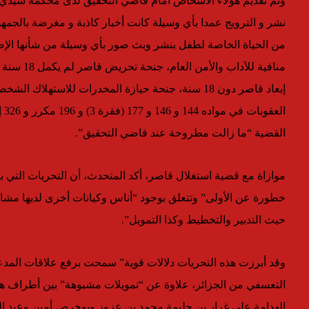
وتم تقديم هؤلاء الأشخاص أمام قاضي التحقيق لدى محكمة سيدي امح
نشر و الترويج عمدا بأي وسيلة كانت أخبار كاذبة و مغرضة بالجمهو
من الحياة الخاصة لطفل بنشر وبث صور بأي وسيلة من شأنها الإ
منافية للآ
إبعاد قاصر دون 18 سنة، جنحة حيازة المخدرات للاستهل
القضية “ما زالت مطروحة عند قاضي التحقيق”.
موازاة مع قضية استغلال قاصر، أكد المتحدث، أن التحريات التي با
خطورة عن الأولى” وتتعلق بوجود “أناس وكيانات أخرى لديها مشار
حيث التدبير والتخطيط وكذا التمويل”.
وقد أبرزت هذه التحريات دلالات قوية” سمحت برفع علاقات المدعو
التعسفي من الجزائر، علاوة عن “تمويلات مشبوهة” بين أطراف هذه
الهدامة على غرار بن حليمة محمد بن عزوز وبوخرص أمين وعبد ا