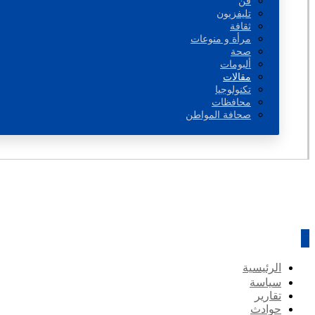
فن
تليفزيون
ثقافة
مرأة و منوعات
صحة
ألبومات
مقالات
تكنولوجيا
محافظات
صحافة المواطن
الرئيسية
سياسة
تقارير
حوادث