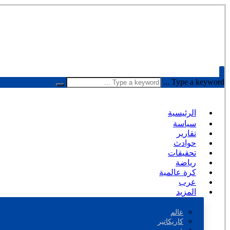
Type a keyword ...
الرئيسية
سياسة
تقارير
حوادث
تحقيقات
رياضة
كرة عالمية
عرب
المزيد
عالم
كاريكاتير