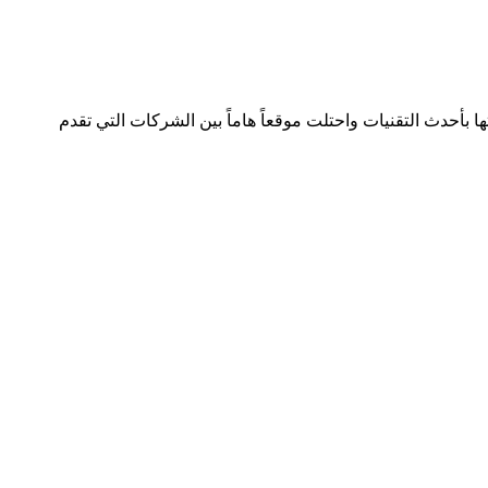
لصناعة بسجل تجاري رقم 392254 متواجدة في دولتين وتعمل في هذا المجال منذ 2005 وقدمت خدماتها بأحدث التقنيات واحتلت موقعاً هاماً بين الشركات التي تقدم