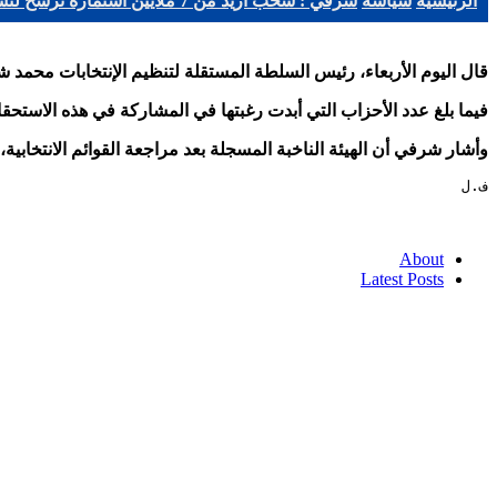
الرئيسية
سياسة
شرفي : سحب أزيد من 7 ملايين استمارة ترشح لتشريعيات 12 جوان
قال اليوم الأربعاء، رئيس السلطة المستقلة لتنظيم الإنتخابات محمد شرفي، أنه تم سحب 7 ملايين و 655 ألف إست
فيما بلغ عدد الأحزاب التي أبدت رغبتها في المشاركة في هذه الاستحقاقات 53 حزبا لحد ا
وأشار شرفي أن الهيئة الناخبة المسجلة بعد مراجعة القوائم الانتخابية، قدرت بـ 23.587.815 ناخب عبر 58 ولاية، و 902.365 نا
ف.ل
About
Latest Posts