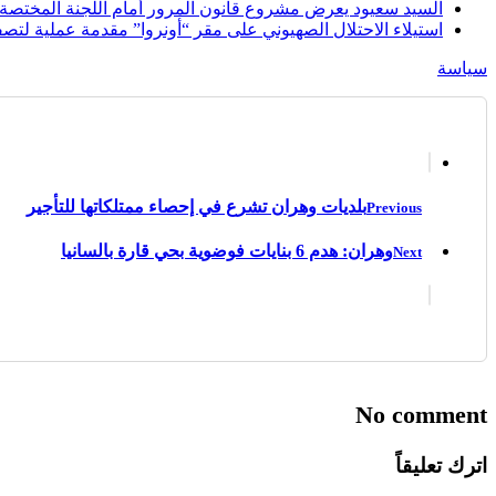
السيد سعيود يعرض مشروع قانون المرور أمام اللجنة المختصة
استيلاء الاحتلال الصهيوني على مقر “أونروا” مقدمة عملية لتصف
سياسة
بلديات وهران تشرع في إحصاء ممتلكاتها للتأجير
Previous
وهران: هدم 6 بنايات فوضوية بحي قارة بالسانيا
Next
No comment
اترك تعليقاً