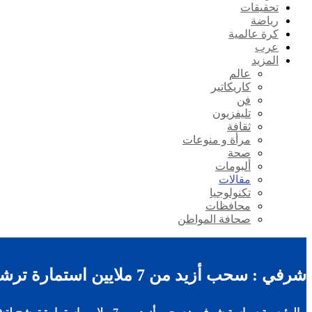
تحقيقات
رياضة
كرة عالمية
عرب
المزيد
عالم
كاريكاتير
فن
تليفزيون
ثقافة
مرأة و منوعات
صحة
ألبومات
مقالات
تكنولوجيا
محافظات
صحافة المواطن
شرفي : سحب أزيد من 7 ملايين استمارة ترشح لتشريعيات 12 جوان