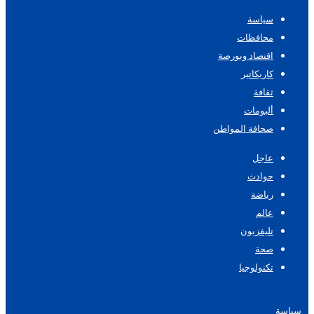
سياسة
محافظات
اقتصاد وبورصة
كاريكاتير
ثقافة
ألبومات
صحافة المواطن
عاجل
حوادث
رياضة
عالم
تليفزيون
صحة
تكنولوجيا
سياسة