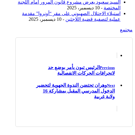
السيد سعيود يعرض مشروع قانون المرور أمام اللجنة
المختصة
- 10 ديسمبر، 2025
استيلاء الاحتلال الصهيوني على مقر “أونروا” مقدمة
عملية لتصفية قضية اللاجئين
- 10 ديسمبر، 2025
مجتمع
الرئيس تبون يأمر بوضع حد
Previous
لانحرافات الحركات الانفصالية
وهران تحتضن الندوة الجهوية لتحضير
Next
الدخول المدرسي المقبل بمشاركة 16
ولاية غربية