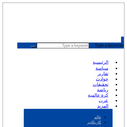
Type a keyword ...
الرئيسية
سياسة
تقارير
حوادث
تحقيقات
رياضة
كرة عالمية
عرب
المزيد
عالم
كاريكاتير