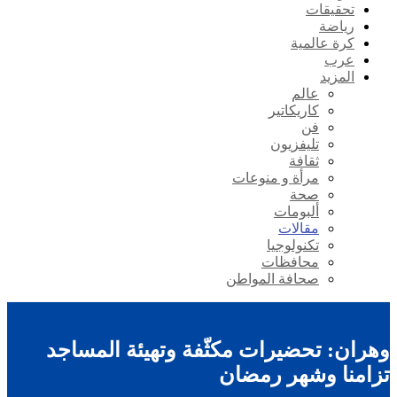
تحقيقات
رياضة
كرة عالمية
عرب
المزيد
عالم
كاريكاتير
فن
تليفزيون
ثقافة
مرأة و منوعات
صحة
ألبومات
مقالات
تكنولوجيا
محافظات
صحافة المواطن
وهران: تحضيرات مكثّفة وتهيئة المساجد
تزامنا وشهر رمضان