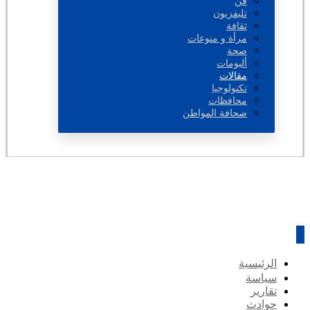
فن
تليفزيون
ثقافة
مرأة و منوعات
صحة
ألبومات
مقالات
تكنولوجيا
محافظات
صحافة المواطن
الرئيسية
سياسة
تقارير
حوادث