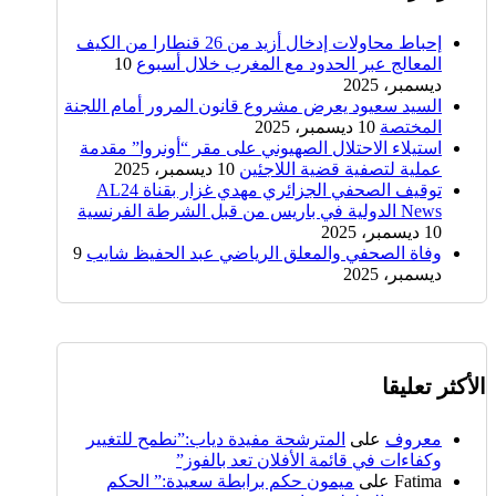
إحباط محاولات إدخال أزيد من 26 قنطارا من الكيف
المعالج عبر الحدود مع المغرب خلال أسبوع
10
ديسمبر، 2025
السيد سعيود يعرض مشروع قانون المرور أمام اللجنة
المختصة
10 ديسمبر، 2025
استيلاء الاحتلال الصهيوني على مقر “أونروا” مقدمة
عملية لتصفية قضية اللاجئين
10 ديسمبر، 2025
توقيف الصحفي الجزائري مهدي غزار بقناة AL24
News الدولية في باريس من قبل الشرطة الفرنسية
10 ديسمبر، 2025
وفاة الصحفي والمعلق الرياضي عبد الحفيظ شايب
9
ديسمبر، 2025
الأكثر تعليقا
معروف
على
المترشحة مفيدة دياب:”نطمح للتغيير
وكفاءات في قائمة الأفلان تعد بالفوز”
Fatima
على
ميمون حكم برابطة سعيدة:” الحكم