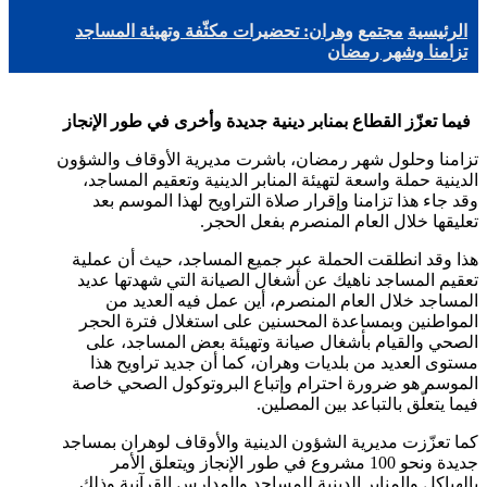
الرئيسية
مجتمع
وهران: تحضيرات مكثّفة وتهيئة المساجد
تزامنا وشهر رمضان
فيما تعزّز القطاع بمنابر دينية جديدة وأخرى في طور الإنجاز
تزامنا وحلول شهر رمضان، باشرت مديرية الأوقاف والشؤون
الدينية حملة واسعة لتهيئة المنابر الدينية وتعقيم المساجد،
وقد جاء هذا تزامنا وإقرار صلاة التراويح لهذا الموسم بعد
تعليقها خلال العام المنصرم بفعل الحجر.
هذا وقد انطلقت الحملة عبر جميع المساجد، حيث أن عملية
تعقيم المساجد ناهيك عن أشغال الصيانة التي شهدتها عديد
المساجد خلال العام المنصرم، أين عمل فيه العديد من
المواطنين وبمساعدة المحسنين على استغلال فترة الحجر
الصحي والقيام بأشغال صيانة وتهيئة بعض المساجد، على
مستوى العديد من بلديات وهران، كما أن جديد تراويح هذا
الموسم هو ضرورة احترام وإتباع البروتوكول الصحي خاصة
فيما يتعلّق بالتباعد بين المصلين.
كما تعزّزت مديرية الشؤون الدينية والأوقاف لوهران بمساجد
جديدة ونحو 100 مشروع في طور الإنجاز ويتعلق الأمر
بالهياكل والمنابر الدينية للمساجد والمدارس القرآنية وذلك