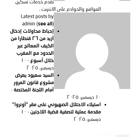
تقدم خدمات تسكين
المواقع والخوادم على الانترنت .
Latest posts by
admin
(
see all
)
إحباط محاولات إدخال
أزيد من ٢٦ قنطارا من
الكيف المعالج عبر
الحدود مع المغرب
خلال أسبوع
- ١٠
ديسمبر، ٢٠٢٥
السيد سعيود يعرض
مشروع قانون المرور
أمام اللجنة المختصة
-
١٠ ديسمبر، ٢٠٢٥
استيلاء الاحتلال الصهيوني على مقر “أونروا”
مقدمة عملية لتصفية قضية اللاجئين
- ١٠
ديسمبر، ٢٠٢٥