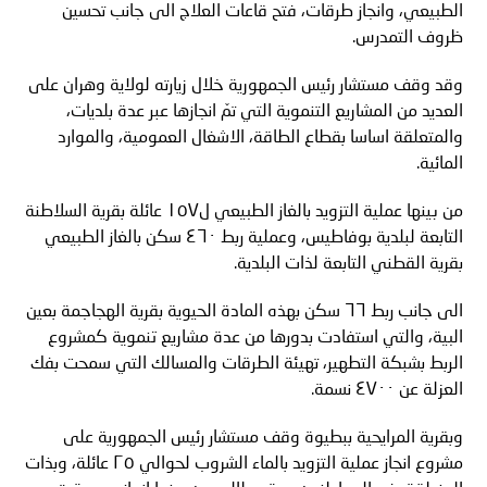
الطبيعي، وانجاز طرقات، فتح قاعات العلاج الى جانب تحسين
ظروف التمدرس.
وقد وقف مستشار رئيس الجمهورية خلال زيارته لولاية وهران على
العديد من المشاريع التنموية التي تمّ انجازها عبر عدة بلديات،
والمتعلقة اساسا بقطاع الطاقة، الاشغال العمومية، والموارد
المائية.
من بينها عملية التزويد بالغاز الطبيعي ل١٥٧ عائلة بقرية السلاطنة
التابعة لبلدية بوفاطيس، وعملية ربط ٤٦٠ سكن بالغاز الطبيعي
بقرية القطني التابعة لذات البلدية.
الى جانب ربط ٦٦ سكن بهذه المادة الحيوية بقرية الهجاجمة بعين
البية، والتي استفادت بدورها من عدة مشاريع تنموية كمشروع
الربط بشبكة التطهير، تهيئة الطرقات والمسالك التي سمحت بفك
العزلة عن ٤٧٠٠ نسمة.
وبقرية المرايحية ببطيوة وقف مستشار رئيس الجمهورية على
مشروع انجاز عملية التزويد بالماء الشروب لحوالي ٢٥ عائلة، وبذات