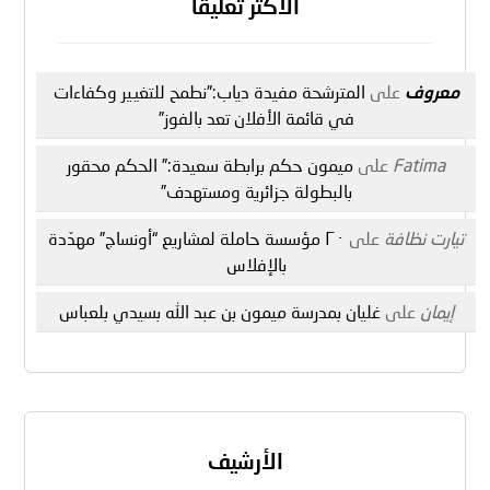
الأكثر تعليقا
معروف
على
المترشحة مفيدة دياب:”نطمح للتغيير وكفاءات
في قائمة الأفلان تعد بالفوز”
Fatima
على
ميمون حكم برابطة سعيدة:” الحكم محقور
بالبطولة جزائرية ومستهدف”
تيارت نظافة
على
٢٠ مؤسسة حاملة لمشاريع “أونساج” مهدّدة
بالإفلاس
إيمان
على
غليان بمدرسة ميمون بن عبد الله بسيدي بلعباس
الأرشيف