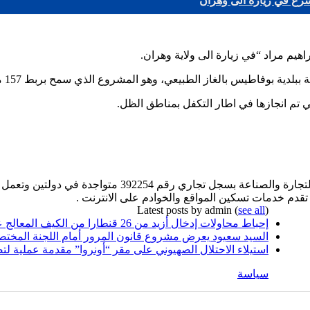
رع في زيارة الى وهران
هيم مراد “في زيارة الى ولاية وهران.
 بالغاز الطبيعي، وهو المشروع الذي سمح بربط 157 مسكن بهذه المادة الحيوية.
ي تم انجازها في اطار التكفل بمناطق الظل.
 تقدم خدمات تسكين المواقع والخوادم على الانترنت .
Latest posts by admin
(
see all
)
إحباط محاولات إدخال أزيد من 26 قنطارا من الكيف المعالج عبر الحدود مع المغرب خلال أسبوع
السيد سعيود يعرض مشروع قانون المرور أمام اللجنة المختص
استيلاء الاحتلال الصهيوني على مقر “أونروا” مقدمة عملية لت
سياسة