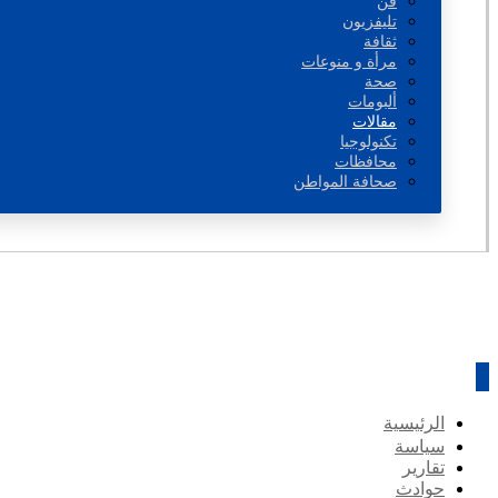
فن
تليفزيون
ثقافة
مرأة و منوعات
صحة
ألبومات
مقالات
تكنولوجيا
محافظات
صحافة المواطن
الرئيسية
سياسة
تقارير
حوادث