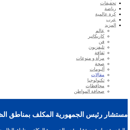
تحقيقات
رياضة
كرة عالمية
عرب
المزيد
عالم
كاريكاتير
فن
تليفزيون
ثقافة
مرأة و منوعات
صحة
ألبومات
مقالات
تكنولوجيا
محافظات
صحافة المواطن
مستشار رئيس الجمهورية المكلف بمناطق الظ