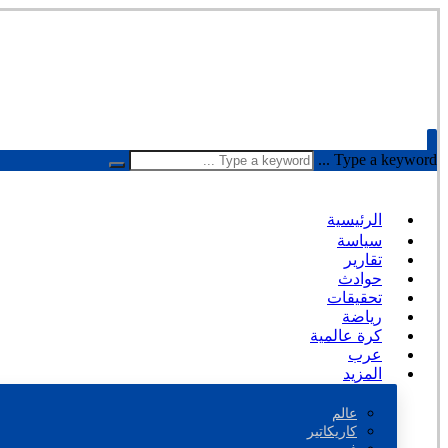
Type a keyword ...
الرئيسية
سياسة
تقارير
حوادث
تحقيقات
رياضة
كرة عالمية
عرب
المزيد
عالم
كاريكاتير