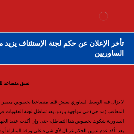
تأخر الإعلان عن حكم لجنة الإستئناف يزيد
الساوريين
نسق متصاعد لل
لا يزال فيه الوسط الساوري يعيش قلقا متصاعدا بخصوص مصير ا
المعاقب (مداحي) في مواجهة باردو، بعد تماطل لجنة العقوبات في إ
الساورية شكوك بخصوص هذا التماطل، حتى وإن أكدت عديد الجه
بعد تأكد عدم تدوين الحكم غربال لأي شيء على ورقة المباراة أو في