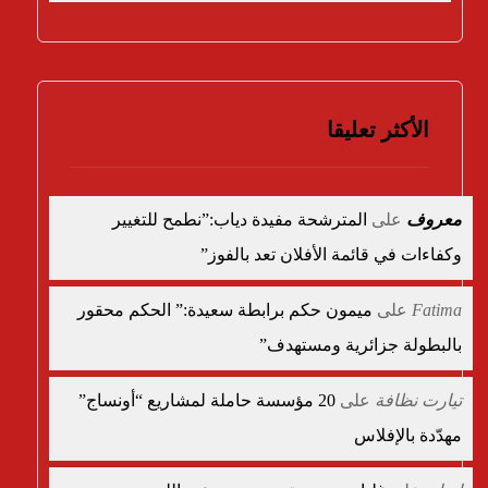
الأكثر تعليقا
معروف
على
المترشحة مفيدة دياب:”نطمح للتغيير
وكفاءات في قائمة الأفلان تعد بالفوز”
Fatima
على
ميمون حكم برابطة سعيدة:” الحكم محقور
بالبطولة جزائرية ومستهدف”
تيارت نظافة
على
20 مؤسسة حاملة لمشاريع “أونساج”
مهدّدة بالإفلاس