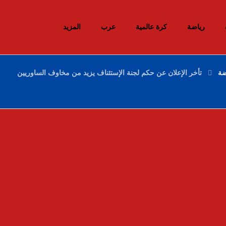
رياضة
كرة عالمية
عرب
المزيد
ضة
تأخر الإعلان عن حكم لجنة الإستئناف يزيد من مخاوف الساوريين
إحباط محاولات إدخال أزيد من 26 قنطارا من
الكيف المعالج عبر الحدود مع المغرب خلال
أسبوع
10 ديسمبر، 2025