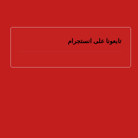
تابعونا على انستجرام
هل تؤيد اتخاذ المزيد من الإجراءات لمواجهة
جرائم الملكية الفكرية ؟