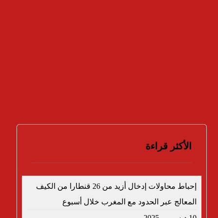
نعم
لا
لا أعرف
النتائج
تصويت
الأكثر قراءة
إحباط محاولات إدخال أزيد من 26 قنطارا من الكيف
المعالج عبر الحدود مع المغرب خلال أسبوع
10 ديسمبر، 2025