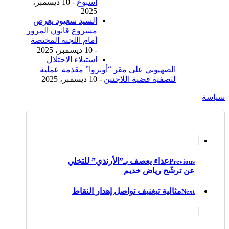
أسبوع
- 10 ديسمبر،
2025
السيد سعيود يعرض
مشروع قانون المرور
أمام اللجنة المختصة
- 10 ديسمبر، 2025
استيلاء الاحتلال
الصهيوني على مقر “أونروا” مقدمة عملية
لتصفية قضية اللاجئين
- 10 ديسمبر، 2025
سياسة
عداء يعصف بـ”الأرندي” للتخلي
Previous
عن ترشّح رياض خديم
مثالية تيغنيف تواصل إهدار النقاط
Next