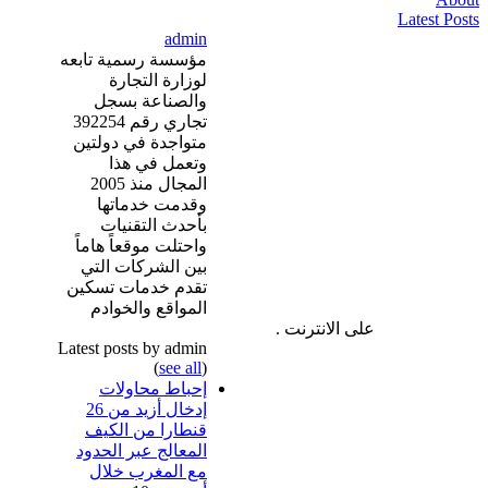
Latest Posts
admin
مؤسسة رسمية تابعه
لوزارة التجارة
والصناعة بسجل
تجاري رقم 392254
متواجدة في دولتين
وتعمل في هذا
المجال منذ 2005
وقدمت خدماتها
بأحدث التقنيات
واحتلت موقعاً هاماً
بين الشركات التي
تقدم خدمات تسكين
المواقع والخوادم
على الانترنت .
Latest posts by admin
(
see all
)
إحباط محاولات
إدخال أزيد من 26
قنطارا من الكيف
المعالج عبر الحدود
مع المغرب خلال