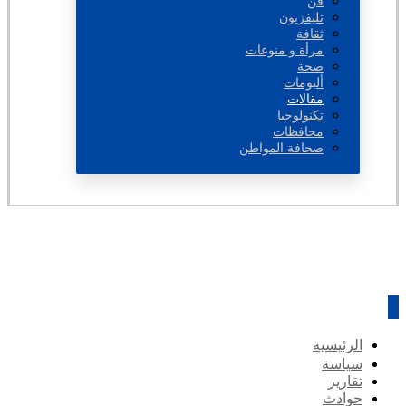
فن
تليفزيون
ثقافة
مرأة و منوعات
صحة
ألبومات
مقالات
تكنولوجيا
محافظات
صحافة المواطن
الرئيسية
سياسة
تقارير
حوادث