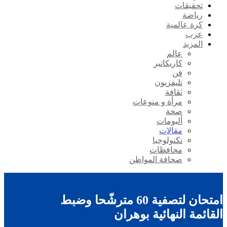
تحقيقات
رياضة
كرة عالمية
عرب
المزيد
عالم
كاريكاتير
فن
تليفزيون
ثقافة
مرأة و منوعات
صحة
ألبومات
مقالات
تكنولوجيا
محافظات
صحافة المواطن
امتحان لتصفية 60 مترشّحا وضبط
القائمة النهائية بوهران