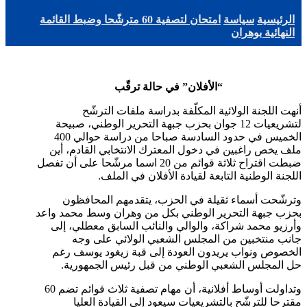
الرئيسية
سياسة
امتحان لتصفية 60 مترشّحا وضبط القائمة
النهائية بوهران
“الأفلان” في حالة ترقّب
أنهت اللجنة الولائية المكلّفة بدراسة ملفات الترشّح
لتشريعيات 12 جوان بحزب جبهة التحرير الوطني، صبيحة
الخميس في حدود السادسة صباحا من دراسة حوالي 400
ملف يخص راغبين في دخول المعترك الانتخابي القادم، أين
ضبطت اقتراح ثلاثة قوائم من 20 اسما مرشّحا على أن تفصل
اللجنة الوطنية التابعة لقيادة الأفلان في الملف.
وترشّحت أسماء ثقيلة في الحزب، يتقدمهم المحافظون
بحزب جبهة التحرير الوطني بكل من وهران وسط محمد واعد
وأرزيو محمد شراكة، والوالي والنائب السابق معطلي، إلى
جانب منتخبين من المجلس الشعبي الولائي على وجه
الخصوص ونواب يريدون العودة إلى قبة زيغود يوسف رغم
حل المجلس الشعبي الوطني من قبل رئيس الجمهورية.
وتداولت أوساط أفلانية، أن مهام تصفية ثلاث قوائم تضم 60
مقترحا للترشّح بالتشريعيات سيعود إلى القيادة العليا