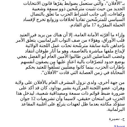
بـ”الأفلان”، والتي ستعمل بضوابط يقرّها قانون الانتخابات
الجديد من حيث تثبيت مترشّحين ذوو سمعة وشعبية
وكفاءات، إلى جانب اشتراط الحزب ما تعلّق بالنضال
السياسي للمترشّحين تفاديا لخلافات وزوابع تخرج لإفساد
الحملة المقرّرة 17 ماي القادم.
وإزاء ما أقرّته الأمانة العامة، إلا أن هناك من يريد في العتيد
قلب الأوراق، وهؤلاء من صف النواب البرلمانيين، يتعلّق الأمر
بإحداهن نائبة سابقة مترشّحة تحدّت عمل اللجنة الولائية
لإيداع ملفها مباشرة بالعاصمة، وهو ما أثار طوفان انتقاد
وغضب المناضلين الذين طالبوا الأمين العام أبو الفضل بعجي
بوضع حدود لتصرّفات بالية اعتاد عليها من يصفون أنفسهم
بإطارات الحزب، بينما كانوا مِضلّيين تسلّقوا للعتيد بحكم
المحاباة في زمن العصابة التي قادت “الأفلان”.
من جهة أخرى، ولدى نزول المشرف العام بالأفلان على ولاية
وهران، عضو اللجنة المركزية بشير بوداود، كان قد أكد على
ضرورة ضبط قوائم ذات سمعة ومصداقية شعبية، ليدخل هذا
الحزب في امتحان حقيقي، لاسيما وأن تشريعيات 12 جوان
ستؤكّد مكانته بعدما ظل لعهدات يتربّع على أغلبية المقاعد
البرلمانية.
ح.نصيرة
About