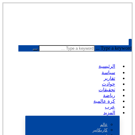
Type a keyword ...
الرئيسية
سياسة
تقارير
حوادث
تحقيقات
رياضة
كرة عالمية
عرب
المزيد
عالم
كاريكاتير