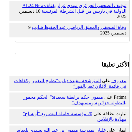
توقيف الصحفي الجزائري مهدي غزار بقناة AL24 News
الدولية في باريس من قبل الشرطة الفرنسية
10 ديسمبر،
2025
وفاة الصحفي والمعلق الرياضي عبد الحفيظ شايب
9
ديسمبر، 2025
الأكثر تعليقا
معروف
على
المترشحة مفيدة دياب:”نطمح للتغيير وكفاءات
في قائمة الأفلان تعد بالفوز”
Fatima
على
ميمون حكم برابطة سعيدة:” الحكم محقور
بالبطولة جزائرية ومستهدف”
تيارت نظافة
على
20 مؤسسة حاملة لمشاريع “أونساج”
مهدّدة بالإفلاس
إيمان
على
غليان بمدرسة ميمون بن عبد الله بسيدي بلعباس