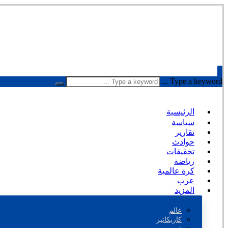
Type a keyword ...
الرئيسية
سياسة
تقارير
حوادث
تحقيقات
رياضة
كرة عالمية
عرب
المزيد
عالم
كاريكاتير