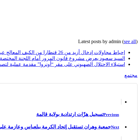
Latest posts by admin
(
see all
)
إحباط محاولات إدخال أزيد من 26 قنطارا من الكيف المعالج عبر الحدود مع المغرب خلال أسبوع
السيد سعيود يعرض مشروع قانون المرور أمام اللجنة المختصة
استيلاء الاحتلال الصهيوني على مقر “أونروا” مقدمة عملية لتصف
مجتمع
تسجيل هزّات ارتدادية بولاية قالمة
Previous
جمعية وهران تستقبل إتحاد الكرمة ببلعباس وعازمة على ا
Next