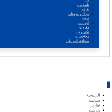
فن
تليفزيون
ثقافة
مرأة و منوعات
صحة
ألبومات
مقالات
تكنولوجيا
محافظات
صحافة المواطن
الرئيسية
سياسة
تقارير
حوادث