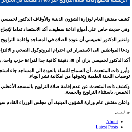
الرئيسية
مجتمع
إقامة صلاة التراويح عبر 17400 مسجدا في الجزائر
كشف مفتش العام لوزارة الشؤون الدينية والأوقاف الدكتور لخميسي بزاز اليوم الجمعة، أن 17400 مسجد ستُقام في
وفي حديث خاص على أمواج اذاعة سطيف، أكد الاستعداد تماما لإنجاح
واعتبر الدكتور لخميسي أن عودة الصلاة في المساجد واقامة التراويح 
ودعا المواطنين الى الاستمرار في احترام البروتوكول الصحي و الالتزام ب
أكد الدكتور لخميسي بزاز، أن 30 دقيقة كافية جدا لقراءة حزب واحد، وستقام صلاة العشاء مباشرة بعد الاذان، ولا وجود لدروس ولا نشاطات مسجدية.
وأبرز ذات المتحدث، أن السماح للنساء بالعودة الى المساجد جاء استجا
توصيات اللجنة العلمية وتخوفها من امكانية نشر الوباء
.
وكشف ذات المتحدث عن عدم إقامة صلاة التراويح بالمسجد الأعظم، خوفا
الخمس، باستثناء التراويح والجمعة
.
واعلن مفتش عام وزارة الشؤون الدينية، أن مجلس الوزراء القادم س
ف.لبنى
About
Latest Posts