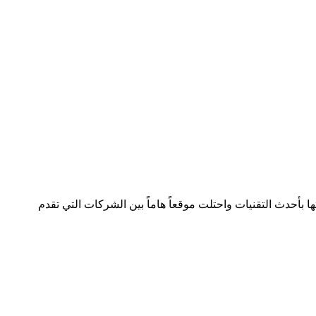
لصناعة بسجل تجاري رقم 392254 متواجدة في دولتين وتعمل في هذا المجال منذ 2005 وقدمت خدماتها بأحدث التقنيات واحتلت موقعاً هاماً بين الشركات التي تقدم