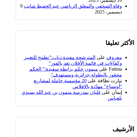
10 ديسمبر، 2025
وفاة الصحفي والمعلق الرياضي عبد الحفيظ شايب
9
ديسمبر، 2025
الأكثر تعليقا
معروف
على
المترشحة مفيدة دياب:”نطمح للتغيير
وكفاءات في قائمة الأفلان تعد بالفوز”
Fatima
على
ميمون حكم برابطة سعيدة:” الحكم
محقور بالبطولة جزائرية ومستهدف”
تيارت نظافة
على
20 مؤسسة حاملة لمشاريع
“أونساج” مهدّدة بالإفلاس
إيمان
على
غليان بمدرسة ميمون بن عبد الله بسيدي
بلعباس
الأرشيف