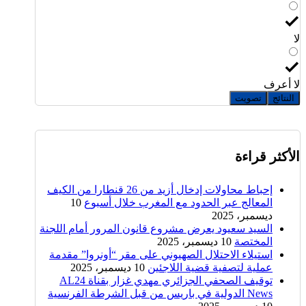
لا
لا أعرف
النتائج
تصويت
الأكثر قراءة
إحباط محاولات إدخال أزيد من 26 قنطارا من الكيف
المعالج عبر الحدود مع المغرب خلال أسبوع
10
ديسمبر، 2025
السيد سعيود يعرض مشروع قانون المرور أمام اللجنة
المختصة
10 ديسمبر، 2025
استيلاء الاحتلال الصهيوني على مقر “أونروا” مقدمة
عملية لتصفية قضية اللاجئين
10 ديسمبر، 2025
توقيف الصحفي الجزائري مهدي غزار بقناة AL24
News الدولية في باريس من قبل الشرطة الفرنسية