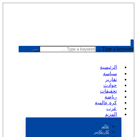
Type a keyword ...
الرئيسية
سياسة
تقارير
حوادث
تحقيقات
رياضة
كرة عالمية
عرب
المزيد
عالم
كاريكاتير