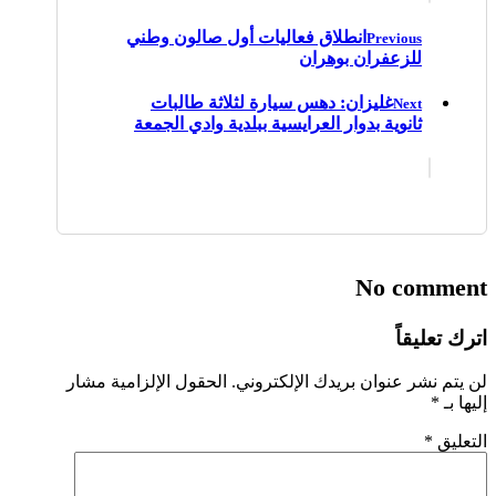
انطلاق فعاليات أول صالون وطني
Previous
للزعفران بوهران
غليزان: دهس سيارة لثلاثة طالبات
Next
ثانوية بدوار العرايسية ببلدية وادي الجمعة
No comment
اترك تعليقاً
لن يتم نشر عنوان بريدك الإلكتروني.
الحقول الإلزامية مشار
إليها بـ
*
التعليق
*