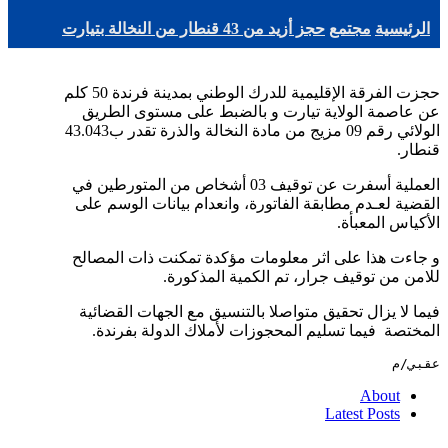
الرئيسية
مجتمع
حجز أزيد من 43 قنطار من النخالة بتيارت
حجزت الفرقة الإقليمية للدرك الوطني بمدينة فرندة 50 كلم
عن عاصمة الولاية تيارت و بالضبط على مستوى الطريق
الولائي رقم 09 مزيج من مادة النخالة والذرة تقدر ب43.043
قنطار.
العملية أسفرت عن توقيف 03 أشخاص من المتورطين في
القضية لعـدم مطابقة الفاتورة، وانعدام بيانات الوسم على
الأكياس المعبأة.
و جاءت هذا على اثر معلومات مؤكدة تمكنت ذات المصالح
للامن من توقيف جرار، تم الكمية المذكورة.
فيما لا يزال تحقيق متواصلا بالتنسيق مع الجهات القضائية
المختصة فيما تسليم المحجوزات لأملاك الدولة بفرندة.
عقبي/م
About
Latest Posts