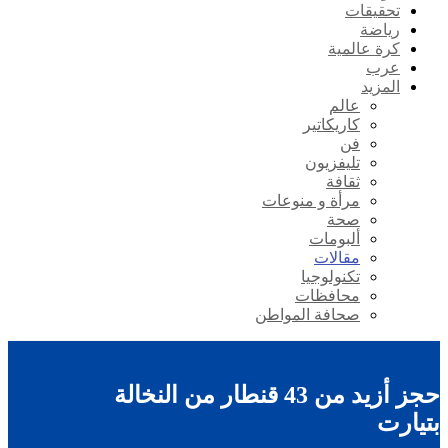
تحقيقات
رياضة
كرة عالمية
عرب
المزيد
عالم
كاريكاتير
فن
تليفزيون
ثقافة
مرأة و منوعات
صحة
ألبومات
مقالات
تكنولوجيا
محافظات
صحافة المواطن
حجز أزيد من 43 قنطار من النخالة
بتيارت