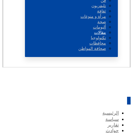
فن
تليفزيون
ثقافة
مرأة و منوعات
صحة
ألبومات
مقالات
تكنولوجيا
محافظات
صحافة المواطن
الرئيسية
سياسة
تقارير
حوادث