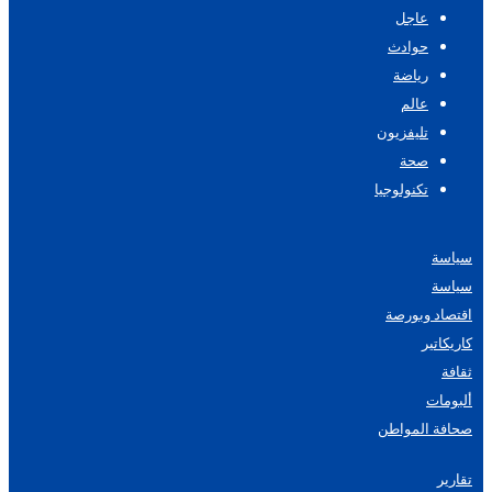
عاجل
حوادث
رياضة
عالم
تليفزيون
صحة
تكنولوجيا
سياسة
سياسة
اقتصاد وبورصة
كاريكاتير
ثقافة
ألبومات
صحافة المواطن
تقارير