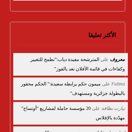
الأكثر تعليقا
معروف
على
المترشحة مفيدة دياب:”نطمح للتغيير
وكفاءات في قائمة الأفلان تعد بالفوز”
Fatima
على
ميمون حكم برابطة سعيدة:” الحكم محقور
بالبطولة جزائرية ومستهدف”
تيارت نظافة
على
20 مؤسسة حاملة لمشاريع “أونساج”
مهدّدة بالإفلاس