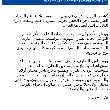
الرئيسية
وهران
رفع الحجر عن 49 ولاية
كشفت الوزارة الأولى في بيان لها، اليوم الثلاثاء، عن الولايات
الغير معنية بإجراء الحجر الجزئي الـمنزلي حيث وسعت دائرة
الولايات التي أنتهى بها العزل.
ويتعلق الأمر بكل من ولايات: أدرار، الشلف، الأغواط، أم
البواقي، بجاية، بشار، البويرة، تمنراست، تلمسان، تيارت،
الجلفة، سطيف.سعيدة، سكيكدة، عنابة، قالـمة، قسنطينة،
الـمدية، مستغانم، الـمسيلة، معسكر، ورقلة، البيض، إليزي،
برج بوعريريج.
وومرداس، الطارف، تندوف، تيسمسيلت، الوادي، خنشلة،
سوق أهراس، تيبازة، ميلة، عين الدفلى، النعامة، عين
تموشنت، غرداية، غليزان.وتميمون، برج باجي مختار، أولاد
جلال، بني عباس، إن صالح، إن قزام، تقرت، جانت، الـمغير،
والـمنيعة. عين تموشنت، غرداية، غليزان.وتميمون، برج باجي
مختار، أولاد جلال، بني عباس، إن صالح، إن قزام، تقرت،
جانت، الـمغير، والـمنيعة.
ق/ياسمين