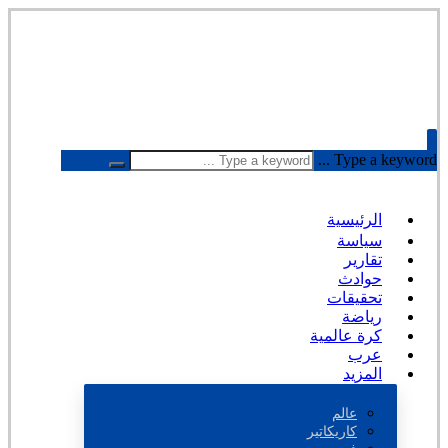
Type a keyword ...
الرئيسية
سياسة
تقارير
حوادث
تحقيقات
رياضة
كرة عالمية
عرب
المزيد
عالم
كاريكاتير