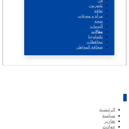
فن
تليفزيون
ثقافة
مرأة و منوعات
صحة
ألبومات
مقالات
تكنولوجيا
محافظات
صحافة المواطن
الرئيسية
سياسة
تقارير
حوادث