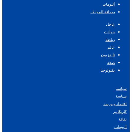
ألبومات
صحافة المواطن
عاجل
حوادث
رياضة
عالم
تليفزيون
صحة
تكنولوجيا
سياسة
سياسة
اقتصاد وبورصة
كاريكاتير
ثقافة
ألبومات