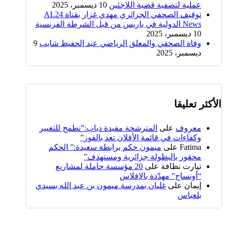
عملية لتصفية قضية اللاجئين
10 ديسمبر، 2025
توقيف الصحفي الجزائري مهدي غزار بقناة AL24
News الدولية في باريس من قبل الشرطة الفرنسية
10 ديسمبر، 2025
وفاة الصحفي والمعلق الرياضي عبد الحفيظ شايب
9
ديسمبر، 2025
الأكثر تعليقا
معروف
على
المترشحة مفيدة دياب:”نطمح للتغيير
وكفاءات في قائمة الأفلان تعد بالفوز”
Fatima
على
ميمون حكم برابطة سعيدة:” الحكم
محقور بالبطولة جزائرية ومستهدف”
تيارت نظافة
على
20 مؤسسة حاملة لمشاريع
“أونساج” مهدّدة بالإفلاس
إيمان
على
غليان بمدرسة ميمون بن عبد الله بسيدي
بلعباس