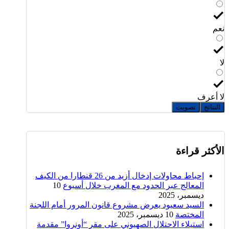
نعم
لا
لا أعرف
النتائج
تصويت
الأكثر قراءة
إحباط محاولات إدخال أزيد من 26 قنطارا من الكيف
المعالج عبر الحدود مع المغرب خلال أسبوع
10
ديسمبر، 2025
السيد سعيود يعرض مشروع قانون المرور أمام اللجنة
المختصة
10 ديسمبر، 2025
استيلاء الاحتلال الصهيوني على مقر “أونروا” مقدمة