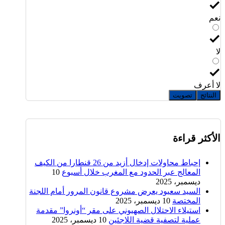
نعم
لا
لا أعرف
النتائج
تصويت
الأكثر قراءة
إحباط محاولات إدخال أزيد من 26 قنطارا من الكيف
المعالج عبر الحدود مع المغرب خلال أسبوع
10
ديسمبر، 2025
السيد سعيود يعرض مشروع قانون المرور أمام اللجنة
المختصة
10 ديسمبر، 2025
استيلاء الاحتلال الصهيوني على مقر “أونروا” مقدمة
عملية لتصفية قضية اللاجئين
10 ديسمبر، 2025