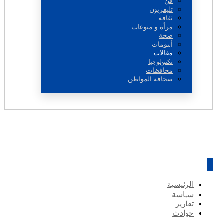
فن
تليفزيون
ثقافة
مرأة و منوعات
صحة
ألبومات
مقالات
تكنولوجيا
محافظات
صحافة المواطن
الرئيسية
سياسة
تقارير
حوادث