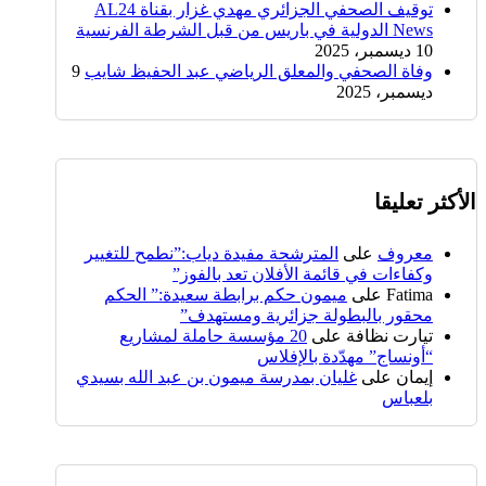
توقيف الصحفي الجزائري مهدي غزار بقناة AL24
News الدولية في باريس من قبل الشرطة الفرنسية
10 ديسمبر، 2025
وفاة الصحفي والمعلق الرياضي عبد الحفيظ شايب
9
ديسمبر، 2025
الأكثر تعليقا
معروف
على
المترشحة مفيدة دياب:”نطمح للتغيير
وكفاءات في قائمة الأفلان تعد بالفوز”
Fatima
على
ميمون حكم برابطة سعيدة:” الحكم
محقور بالبطولة جزائرية ومستهدف”
تيارت نظافة
على
20 مؤسسة حاملة لمشاريع
“أونساج” مهدّدة بالإفلاس
إيمان
على
غليان بمدرسة ميمون بن عبد الله بسيدي
بلعباس