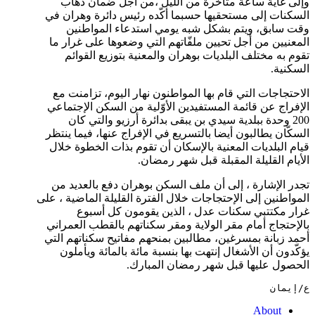
وإلى غاية ساعة متأخرة من اللّيل ،من أجل ضمان ذهاب
السكنات إلى مستحقيها حسبما أكّده رئيس دائرة وهران في
وقت سابق، ويتم بشكل شبه يومي استدعاء المواطنين
المعنيين من أجل تحيين ملفّاتهم التي وضعوها على غرار ما
تقوم به مختلف البلديات بوهران والمعنية بتوزيع القوائم
السكنية.
الاحتجاجات التي قام بها المواطنون نهار اليوم، تزامنت مع
الإفراج عن قائمة المستفيدين الأوّلية من السكن الإجتماعي
200 وحدة ببلدية سيدي بن يبقى بدائرة أرزيو والتي كان
السكّان يطالبون أيضا بالتسريع في الإفراج عنها، فيما ينتظر
قيام البلديات المعنية بالإسكان أن تقوم بذات الخطوة خلال
الأيام القليلة المقبلة قبل شهر رمضان.
تجدر الإشارة ، إلى أن ملف السكن بوهران دفع بالعديد من
المواطنين إلى الإحتجاجات خلال الفترة القليلة الماضية ، على
غرار مكتتبي سكنات عدل ، الذين يقومون كل أسبوع
بالإحتجاج أمام مقر الولاية ومقر سكناتهم بالقطب العمراني
أحمد زبانة بمسرغين، مطالبين بمنحهم مفاتيح سكناتهم التي
يؤكّدون أن الأشغال إنتهت بها بنسبة مائة بالمائة ويأملون
الحصول عليها قبل شهر رمضان المبارك.
ع/إيمان
About