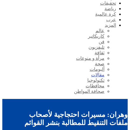
تحقيقات
رياضة
كرة عالمية
عرب
المزيد
عالم
كاريكاتير
فن
تليفزيون
ثقافة
مرأة و منوعات
صحة
ألبومات
مقالات
تكنولوجيا
محافظات
صحافة المواطن
وهران: مسيرات احتجاجية لأصحاب
ملفات التنقيط للمطالبة بنشر القوائم