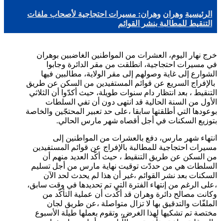
الرئيسية
وهران
وهران: مسيرات احتجاجية لأصحاب ملفات
التنقيط للمطالبة بنشر القوائم
خرج نهار اليوم، العشرات من المواطنين الغاضبين بوهران
في مسيرات احتجاجية، انطلقت من مقر الدائرة وجابوا
الشوارع إلى غاية وصولهم إلى مقر الولاية، مطالبين فيها
بالإفراج السريع عن قوائم المستفيدين من السكن عن طريق
التنقيط ، بعد انتظار دام سنوات طويلة، حيث أكدّوا أن الثلاثي
الأول من السنة الحالية قد انتهى دون أن تفي السلطات
بوعودها التي أطلقتها سابقا ،على حد تعبير المحتجّين والخاصة
بتوزيع السكنات في أجل أقصاه شهر مارس الحالي.
انتهاء شهر مارس، دفع بالعشرات من المواطنين إلى
مسيرات احتجاجية للمطالبة بالإفراج عن قوائم المستفيدين
من السكن عن طريق التنقيط ، حيث أكّد العديد منهم أن
السلطات هي من حددّت توقيت نهاية مارس من أجل تسليم
السكنات بعد نشر القوائم ،غير أن هذا لم يحدث لحد الآن
،على الرغم من إنتهاء الفترة التي تم تحديدها في وقت سابق،
وكانت مصالح دائرة وهران قد أكّدت أن عملية التأكّد من
الملفّات والتدقيق بها لا تزال متواصلة ،عن طريق لجان
مختصة تم تشكيها لهذا الغرض، وتقوم بعملها طيلة الأسبوع