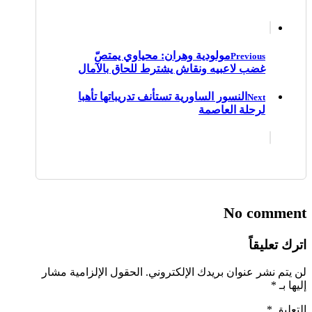
مولودية وهران: محياوي يمتصّ
Previous
غضب لاعبيه ونقاش يشترط للحاق بالآمال
النسور الساورية تستأنف تدريباتها تأهبا
Next
لرحلة العاصمة
No comment
اترك تعليقاً
لن يتم نشر عنوان بريدك الإلكتروني.
الحقول الإلزامية مشار
إليها بـ
*
التعليق
*