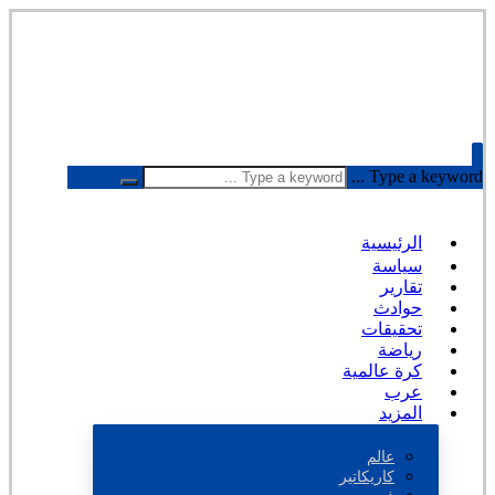
Type a keyword ...
الرئيسية
سياسة
تقارير
حوادث
تحقيقات
رياضة
كرة عالمية
عرب
المزيد
عالم
كاريكاتير