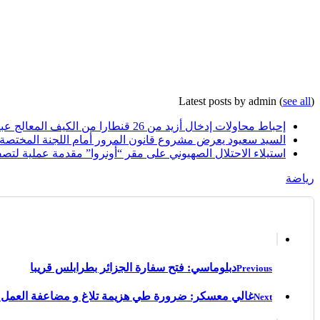
Latest posts by admin
(
see all
)
إحباط محاولات إدخال أزيد من 26 قنطارا من الكيف المعالج عبر الحدود مع المغرب خلال أسبوع
السيد سعيود يعرض مشروع قانون المرور أمام اللجنة المختصة
استيلاء الاحتلال الصهيوني على مقر “أونروا” مقدمة عملية لتصف
رياضة
دبلوماسي: فتح سفارة الجزائر بطرابلس قريبا
Previous
غالي معسكر: ضرورة طي هزيمة تلاغ و مضاعفة العمل 
Next