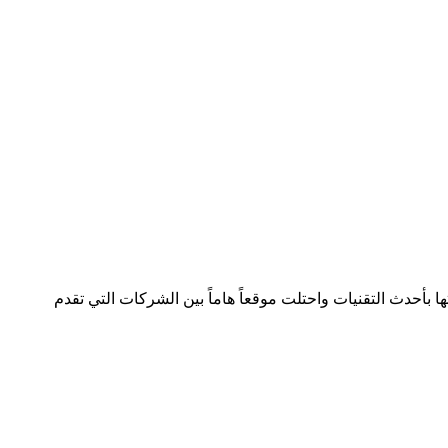
لصناعة بسجل تجاري رقم 392254 متواجدة في دولتين وتعمل في هذا المجال منذ 2005 وقدمت خدماتها بأحدث التقنيات واحتلت موقعاً هاماً بين الشركات التي تقدم