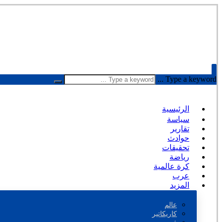
Type a keyword ...
الرئيسية
سياسة
تقارير
حوادث
تحقيقات
رياضة
كرة عالمية
عرب
المزيد
عالم
كاريكاتير