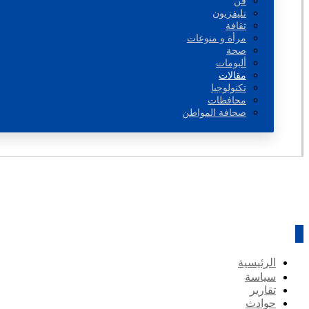
فن
تليفزيون
ثقافة
مرأة و منوعات
صحة
ألبومات
مقالات
تكنولوجيا
محافظات
صحافة المواطن
الرئيسية
سياسة
تقارير
حوادث