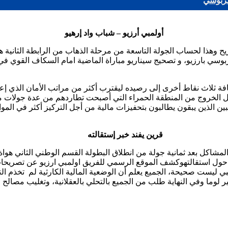
كربوسي
أولمبي أرزيو – شباب واد إرهيو
ريح وهذا لحساب الجولة التاسعة من مرحلة الذهاب من الرابطة الثانية
 كربوسي بارزيو، و تصحيج سيناريو مباراة الماضية امام السكاف القوي
ضافة ثلاث نقاط أخرى إلى رصيده ليقترب أكثر من مراتب الأمان الذي إع
أجل الخروج من المنطقة الحمراء التي أصبحت تطاردهم من عدة جولات 
ين الذين يبقون يطالبون بتحفيزات مالية من أجل التركيز أكثر في المو
قرين يفند خبر إستقالته
اكل بعد ثمانية جولة من انطلاق البطولة القسم الوطني الثاني هواة لل
ل استقالتهوكشف الموقع الرسمي للفريق اولمبي ارزيو عن تصريحات الرج
 ليست صحيحة، الجميع يعلم أن الوضعية المالية الكارثية لم تخذم ال
 لوما وفي النهاية طلب من الجميع بالتحلي بالعقلانية، وتغليب مصالح 