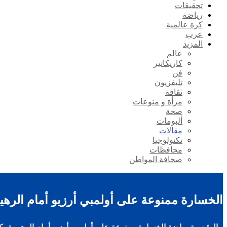
تحقيقات
رياضة
كرة عالمية
عرب
المزيد
عالم
كاريكاتير
فن
تليفزيون
ثقافة
مرأة و منوعات
صحة
ألبومات
مقالات
تكنولوجيا
محافظات
صحافة المواطن
الخسارة ممنوعة على أولمبي أرزيو أمام الره