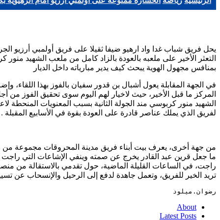
الرئيسية
رياضة
الخسارة ممنوعة على أولمبي أرزيو أمام الرهيوية ب
يحل فريق شباب غدا واد ارهيو ضيفا ثقيلا على فريق أولمبي أرزيو الج
التعثر الأخير على ملعبه بالعودة بالزاد كامل من ملعب الشهيد منور
بمنافس مجهول الهوية يبحث كيف يدير مبارياته داخل الديار
في الجهة المقابلة يعول أشبال بن قدور سفيان بالفوز بهذا اللقاء، وإ
المركز ما قبل الأخير، حيث لاخيار لهم اليوم سوى تحقيق الفوز من 
الشهيد منور كربوسي مند الجولة الثانية بسبب المعنويات المنحطة لاعب
لفريق الذي يملك عناصر قادرة على العودة بقوة في الأسابيع المقبلة .
من جهة أخرى، يعرف بيت أبناء فريق مدينة المحروقات مجموعة من المش
ما جعل قرين عبد القادر يخرج عن صمته وينفي الإشاعات التي راجت حو
راجت، في الساعات القليلة الماضية، حول تقدمي بالاستقالة من منصبي
تريد الخير للفريق، وتعمل جاهدة لدفع إلى الرحيل والإنسحاب عن تسيير
رضوان.ميلود
About
Latest Posts