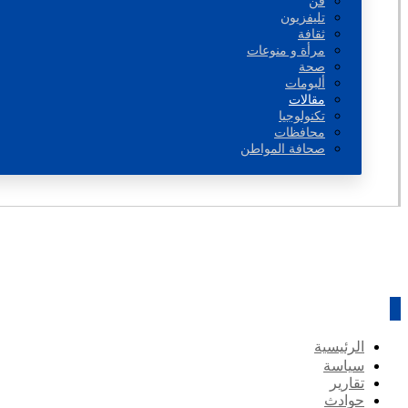
فن
تليفزيون
ثقافة
مرأة و منوعات
صحة
ألبومات
مقالات
تكنولوجيا
محافظات
صحافة المواطن
الرئيسية
سياسة
تقارير
حوادث