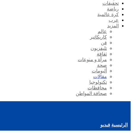
تحقيقات
رياضة
كرة عالمية
عرب
المزيد
عالم
كاريكاتير
فن
تليفزيون
ثقافة
مرأة و منوعات
صحة
ألبومات
مقالات
تكنولوجيا
محافظات
صحافة المواطن
الرئيسية
فيديو