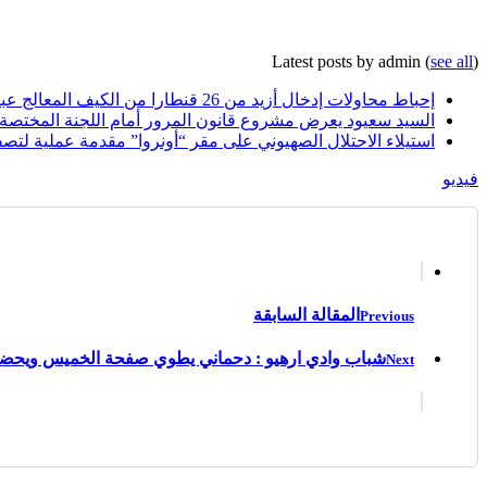
Latest posts by admin
(
see all
)
إحباط محاولات إدخال أزيد من 26 قنطارا من الكيف المعالج عبر الحدود مع المغرب خلال أسبوع
السيد سعيود يعرض مشروع قانون المرور أمام اللجنة المختصة
استيلاء الاحتلال الصهيوني على مقر “أونروا” مقدمة عملية لتصف
فيديو
المقالة السابقة
Previous
شباب وادي ارهيو : دحماني يطوي صفحة الخميس ويحضر 
Next