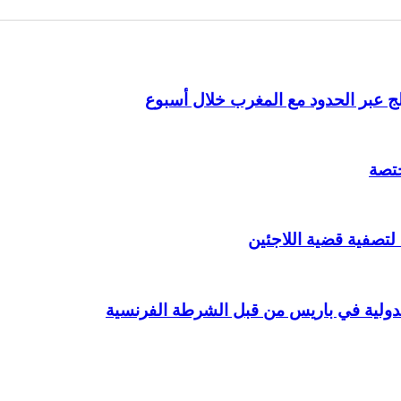
ختصة
 لتصفية قضية اللاجئين