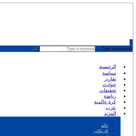
Type a keyword ...
الرئيسية
سياسة
تقارير
حوادث
تحقيقات
رياضة
كرة عالمية
عرب
المزيد
عالم
كاريكاتير