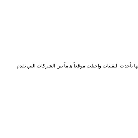
لصناعة بسجل تجاري رقم 392254 متواجدة في دولتين وتعمل في هذا المجال منذ 2005 وقدمت خدماتها بأحدث التقنيات واحتلت موقعاً هاماً بين الشركات التي تقدم