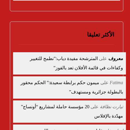
الأكثر تعليقا
معروف
على
المترشحة مفيدة دياب:”نطمح للتغيير
وكفاءات في قائمة الأفلان تعد بالفوز”
Fatima
على
ميمون حكم برابطة سعيدة:” الحكم محقور
بالبطولة جزائرية ومستهدف”
تيارت نظافة
على
20 مؤسسة حاملة لمشاريع “أونساج”
مهدّدة بالإفلاس