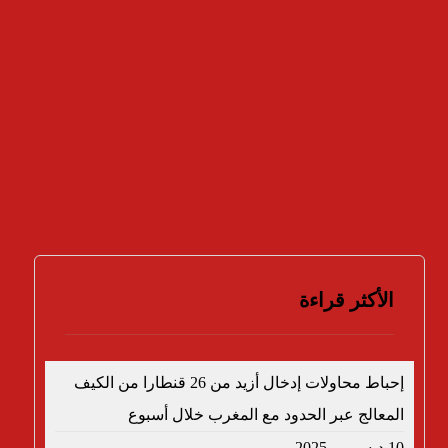
نعم
لا
لا أعرف
النتائج
تصويت
الأكثر قراءة
إحباط محاولات إدخال أزيد من 26 قنطارا من الكيف
المعالج عبر الحدود مع المغرب خلال أسبوع
10 ديسمبر، 2025