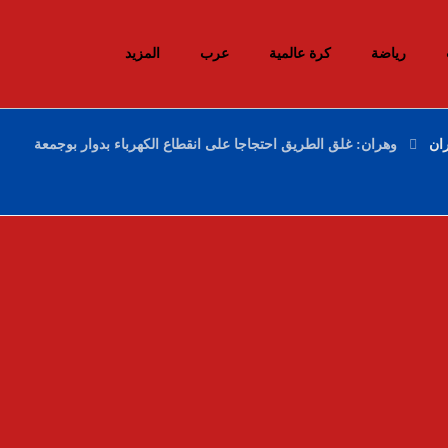
رياضة
كرة عالمية
عرب
المزيد
ان
وهران: غلق الطريق احتجاجا على انقطاع الكهرباء بدوار بوجمعة
إحباط محاولات إدخال أزيد من 26 قنطارا من
الكيف المعالج عبر الحدود مع المغرب خلال
أسبوع
10 ديسمبر، 2025