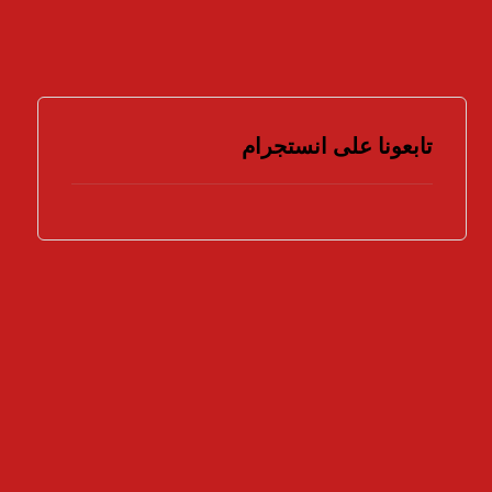
تابعونا على انستجرام
هل تؤيد اتخاذ المزيد من الإجراءات لمواجهة
جرائم الملكية الفكرية ؟