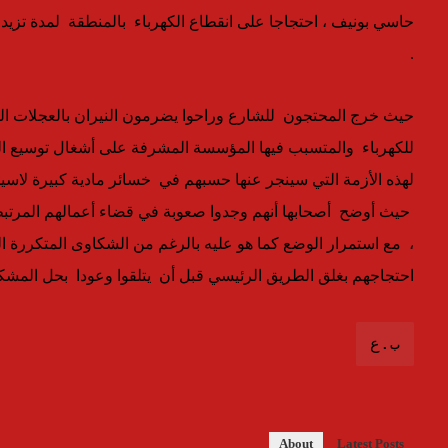
حاسي بونيف ، احتجاجا على انقطاع الكهرباء بالمنطقة لمدة تزيد 
.
حيث خرج المحتجون للشارع وراحوا يضرمون النيران بالعجلات المط
للكهرباء والمتسبب فيها المؤسسة المشرفة على أشغال توسيع ا
لهذه الأزمة التي سينجر عنها حسبهم في خسائر مادية كبيرة لاسيم
حيث أوضح أصحابها أنهم وجدوا صعوبة في قضاء أعمالهم المرتبطة ب
، مع استمرار الوضع كما هو عليه بالرغم من الشكاوى المتكررة ا
احتجاجهم بغلق الطريق الرئيسي قبل أن يتلقوا وعودا بحل المشكل
ب.ع
About
Latest Posts