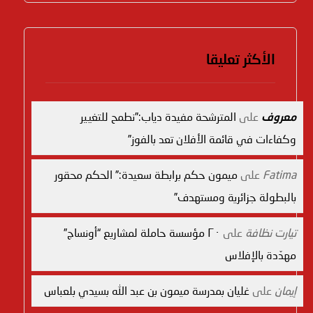
الأكثر تعليقا
معروف
على
المترشحة مفيدة دياب:”نطمح للتغيير
وكفاءات في قائمة الأفلان تعد بالفوز”
Fatima
على
ميمون حكم برابطة سعيدة:” الحكم محقور
بالبطولة جزائرية ومستهدف”
تيارت نظافة
على
٢٠ مؤسسة حاملة لمشاريع “أونساج”
مهدّدة بالإفلاس
إيمان
على
غليان بمدرسة ميمون بن عبد الله بسيدي بلعباس