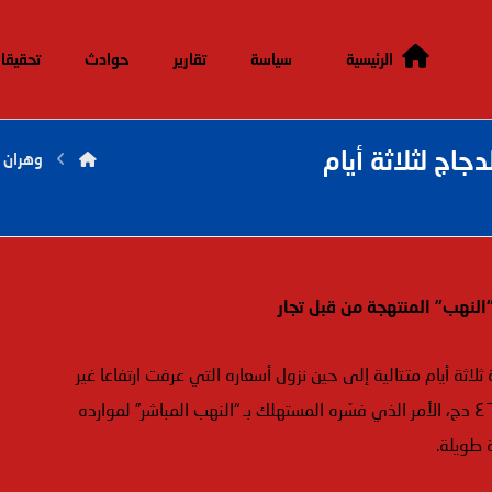
الرئيسية
سياسة
تقارير
حوادث
تحقيقا
اج لثلاثة أيام
وهران
لنهب” المنتهجة من قبل تجار
ة أيام متتالية إلى حين نزول أسعاره التي عرفت ارتفاعا غير
مسبوق منذ سنوات بعد أن وصل سعر الكيلوغرام الواحد منه إلى ٤٦٠ دج، الأمر الذي فسّره المستهلك بـ “النهب المباشر” لموارده
 طويلة.