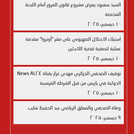
السيد سعيود يعرض مشروع قانون المرور أمام اللجنة
المختصة
١٠ ديسمبر، ٢٠٢٥
استيلاء الاحتلال الصهيوني على مقر “أونروا” مقدمة
عملية لتصفية قضية اللاجئين
١٠ ديسمبر، ٢٠٢٥
توقيف الصحفي الجزائري مهدي غزار بقناة AL٢٤ News
الدولية في باريس من قبل الشرطة الفرنسية
١٠ ديسمبر، ٢٠٢٥
وفاة الصحفي والمعلق الرياضي عبد الحفيظ شايب
٩ ديسمبر، ٢٠٢٥