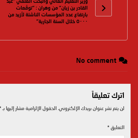
وزير التعليم العالي والبحث العلمي “عبد
القادر بن زيان” من وهران : “توقّعات
بارتفاع عدد المؤسسات الناشئة لأزيد من
٥٠٠٠ خلال السنة الجارية”
No comment
اترك تعليقاً
لن يتم نشر عنوان بريدك الإلكتروني.
الحقول الإلزامية مشار إليها بـ
*
التعليق
*