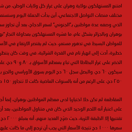
امتنع المستهلكون بولاية وهران على غرار كل ولايات الوطن، من شراء 
مختلف منصات التواصل الاجتماعي، أين بدأت الحملة اليوم وستستمر ثل
بوهران وبالجزائر بشكل عام، ما فسّره المستهلكون بمحاولة التجار “ن
للمواطن البسيط في تدهور مستمر، حيث لم يقتصر الارتفاع في الأسع
خطيرة، أدت إلى انهيار تام في القدرة الشرائية، في وقت كان ينتظر
الخضر على غرا
٢٥٠ دج، على الرغم من أنه بالسنوات الماضية كانت لا تتجاوز ١٥٠ دج في مثل هذا الوقت من السنة.
المقاطعة لم تكن حلا اختياريا لدى معظم المواطنين بوهران، إنما أج
على اعتبار أنه اللحم الوحيد الذي كان في متناول المواطنين، بعد أ
سعرها ١٠٠٠ دج نتيجة الأسعار التي يجب أن ترجع إلى ما كانت عليها من قبل.