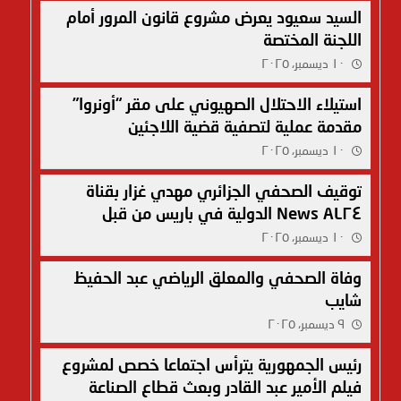
السيد سعيود يعرض مشروع قانون المرور أمام
اللجنة المختصة
١٠ ديسمبر، ٢٠٢٥
استيلاء الاحتلال الصهيوني على مقر “أونروا”
مقدمة عملية لتصفية قضية اللاجئين
١٠ ديسمبر، ٢٠٢٥
توقيف الصحفي الجزائري مهدي غزار بقناة
AL٢٤ News الدولية في باريس من قبل
الشرطة الفرنسية
١٠ ديسمبر، ٢٠٢٥
وفاة الصحفي والمعلق الرياضي عبد الحفيظ
شايب
٩ ديسمبر، ٢٠٢٥
رئيس الجمهورية يترأس اجتماعا خصص لمشروع
فيلم الأمير عبد القادر وبعث قطاع الصناعة