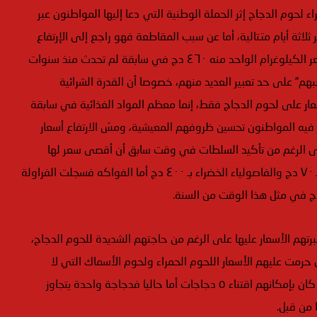
لحوم الدجاج إثر الحملة الوطنية التي دعا إليها المواطنون عبر
اثة أيام متتالية، أما عن سبب المقاطعة فهو راجع إلى الإرتفاع
الذي وصفه عدة مواطنين بـ”الجنوني” لسعر الدجاج، بعد أن تجاوز سعر الكيلوغرام الواحد منه ٤٦٠ دج في سابقة لم تحدث منذ سنوات
هبهم” على حد تعبير العديد منهم، خصوصا أن القدرة الشرائية
ار على لحوم الدجاج فقط، إنما معظم المواد الغذائية في سابقة
 فيه المواطنون تحسين ظروفهم المعيشية، ومسّ الارتفاع أسعار
ر البطاطا التي تباع بمعظم الأسواق بـ ٨٠ و٩٠ دج، على الرغم من تأكيد السلطات في وقت سابق أن أقصى سعر لها
سيكون ٦٠ دج، والبصل سجل ٦٠ دج اليوم بسوق الأوراسي والجزر بـ ٧٠ دج والفاصولياء الخضراء بـ ٤٠٠ دج أما الفواكه فسجلت الفراولة
برتهم الأسعار عليها على الرغم من حاجتهم الشديدة للحوم الدجاج،
ن حرمت عليهم الأسعار اللحوم الحمراء ولحوم الأسماك التي لا
تقتنيها إلا الطبقة الثرية، حيث صرّح العديد منهم، أنه بمبلغ ٢٠٠٠ دج كان بإمكانهم اقتناء ٥ دجاجات أما حاليا فدجاجة واحدة يتجاوز