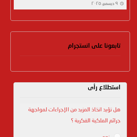
السينماتوغرافية
٩ ديسمبر، ٢٠٢٥
تابعونا على انستجرام
استطلاع رأى
هل تؤيد اتخاذ المزيد من الإجراءات لمواجهة
جرائم الملكية الفكرية ؟
نعم