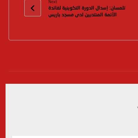
Next
تلمسان: إسدال الدورة التكوينية لفائدة
الأئمة المنتدبين لدى مسجد باريس