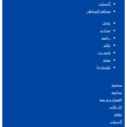
ألبومات
صحافة المواطن
عاجل
حوادث
رياضة
عالم
تليفزيون
صحة
تكنولوجيا
سياسة
سياسة
اقتصاد وبورصة
كاريكاتير
ثقافة
ألبومات