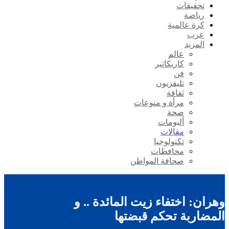
تحقيقات
رياضة
كرة عالمية
عرب
المزيد
عالم
كاريكاتير
فن
تليفزيون
ثقافة
مرأة و منوعات
صحة
ألبومات
مقالات
تكنولوجيا
محافظات
صحافة المواطن
وهران: اختفاء زيت المائدة .. و
المضاربة تحكم قبضتها