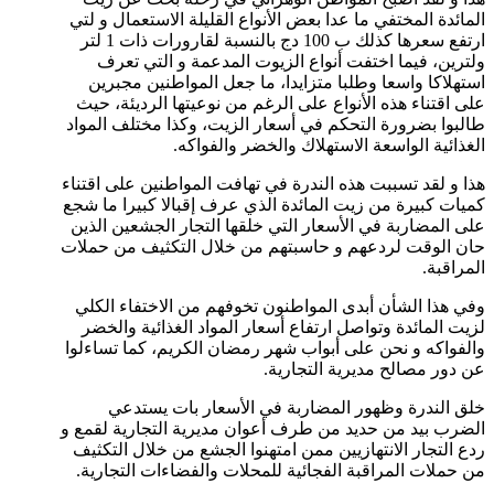
المائدة المختفي ما عدا بعض الأنواع القليلة الاستعمال و لتي
ارتفع سعرها كذلك ب 100 دج بالنسبة لقارورات ذات 1 لتر
ولترين، فيما اختفت أنواع الزيوت المدعمة و التي تعرف
استهلاكا واسعا وطلبا متزايدا، ما جعل المواطنين مجبرين
على اقتناء هذه الأنواع على الرغم من نوعيتها الرديئة، حيث
طالبوا بضرورة التحكم في أسعار الزيت، وكذا مختلف المواد
الغذائية الواسعة الاستهلاك والخضر والفواكه.
هذا و لقد تسببت هذه الندرة في تهافت المواطنين على اقتناء
كميات كبيرة من زيت المائدة الذي عرف إقبالا كبيرا ما شجع
على المضاربة في الأسعار التي خلقها التجار الجشعين الذين
حان الوقت لردعهم و حاسبتهم من خلال التكثيف من حملات
المراقبة.
وفي هذا الشأن أبدى المواطنون تخوفهم من الاختفاء الكلي
لزيت المائدة وتواصل ارتفاع أسعار المواد الغذائية والخضر
والفواكه و نحن على أبواب شهر رمضان الكريم، كما تساءلوا
عن دور مصالح مديرية التجارية.
خلق الندرة وظهور المضاربة في الأسعار بات يستدعي
الضرب بيد من حديد من طرف أعوان مديرية التجارية لقمع و
ردع التجار الانتهازيين ممن امتهنوا الجشع من خلال التكثيف
من حملات المراقبة الفجائية للمحلات والفضاءات التجارية.