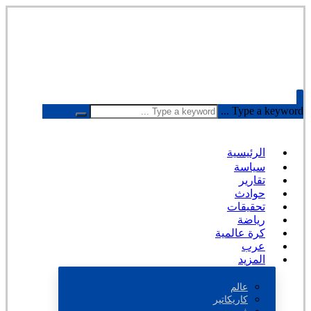
Type a keyword ...
الرئيسية
سياسة
تقارير
حوادث
تحقيقات
رياضة
كرة عالمية
عرب
المزيد
عالم
كاريكاتير