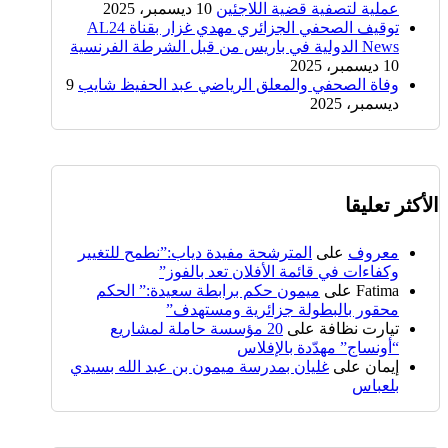
عملية لتصفية قضية اللاجئين
10 ديسمبر، 2025
توقيف الصحفي الجزائري مهدي غزار بقناة AL24
News الدولية في باريس من قبل الشرطة الفرنسية
10 ديسمبر، 2025
وفاة الصحفي والمعلق الرياضي عبد الحفيظ شايب
9
ديسمبر، 2025
الأكثر تعليقا
معروف
على
المترشحة مفيدة دياب:”نطمح للتغيير
وكفاءات في قائمة الأفلان تعد بالفوز”
Fatima
على
ميمون حكم برابطة سعيدة:” الحكم
محقور بالبطولة جزائرية ومستهدف”
تيارت نظافة
على
20 مؤسسة حاملة لمشاريع
“أونساج” مهدّدة بالإفلاس
إيمان
على
غليان بمدرسة ميمون بن عبد الله بسيدي
بلعباس