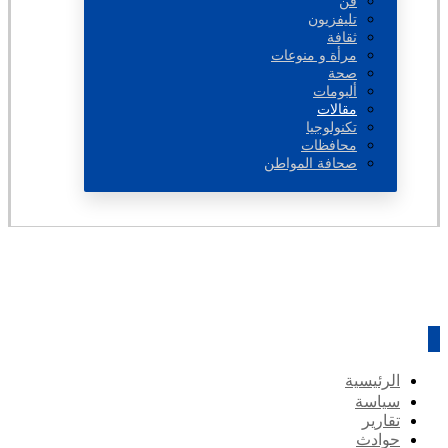
فن
تليفزيون
ثقافة
مرأة و منوعات
صحة
ألبومات
مقالات
تكنولوجيا
محافظات
صحافة المواطن
الرئيسية
سياسة
تقارير
حوادث