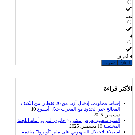
نعم
لا
لا أعرف
النتائج
تصويت
الأكثر قراءة
إحباط محاولات إدخال أزيد من 26 قنطارا من الكيف
المعالج عبر الحدود مع المغرب خلال أسبوع
10
ديسمبر، 2025
السيد سعيود يعرض مشروع قانون المرور أمام اللجنة
المختصة
10 ديسمبر، 2025
استيلاء الاحتلال الصهيوني على مقر “أونروا” مقدمة