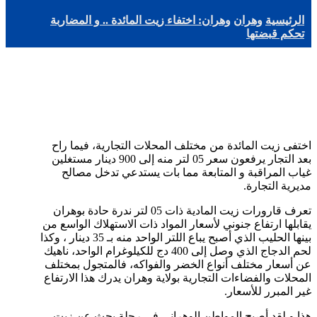
الرئيسية
وهران
وهران: اختفاء زيت المائدة .. و المضاربة
تحكم قبضتها
اختفى زيت المائدة من مختلف المحلات التجارية، فيما راح
بعد التجار يرفعون سعر 05 لتر منه إلى 900 دينار مستغلين
غياب المراقبة و المتابعة مما بات يستدعي تدخل مصالح
مديرية التجارة.
تعرف قارورات زيت المادية ذات 05 لتر ندرة حادة بوهران
يقابلها ارتفاع جنوني لأسعار المواد ذات الاستهلاك الواسع من
بينها الحليب الذي أصبح يباع اللتر الواحد منه بـ 35 دينار ، وكذا
لحم الدجاج الذي وصل إلى 400 دج للكيلوغرام الواحد، ناهيك
عن أسعار مختلف أنواع الخضر والفواكه، فالمتجول بمختلف
المحلات والفضاءات التجارية بولاية وهران يدرك هذا الارتفاع
غير المبرر للأسعار.
هذا و لقد أصبح المواطن الوهراني في رحلة بحث عن زيت