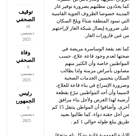
مقر
كما يجدّدون مطلبهم بضرورة توفير غاز
“أونروا”
توقيف
المدينة خصوصا الظروف الجوية القاسية
مقدمة
الصحفي
التي تسود المنطقة شتاءً ويلحّ السكان
عملية
الجزائري
10
على ضرورة إيصال شبكة الغاز لإراحتهم
لتصفية
ديسمبر،
مهدي
من غبن قارورات الغاز.
قضية
2025
غزار
اللاجئين
كما تعد بقعة الوساسرة مريضة في
بقناة
وفاة
صحتها لعدم وجود قاعة علاج، حسب
AL24
الصحفي
المواطنين خاصة وأن الكثير منهم
News
والمعلق
9
مصابون بأمراض مزمنة ولذا يطالب
الدولية
ديسمبر،
الرياضي
السكان بتحسين الخدمات الصحية
في
2025
عبد
وضرورة الإسراع في بناء قاعة للعلاج،
باريس
الحفيظ
لاسيما وأن أحد المواطنين تبرّع بقطعة
رئيس
من قبل
شايب
أرضية لهذا الغرض ولأجل بناء مرافق
الجمهورية
الشرطة
أخرى. وأضافوا أن المواطن يتنقل 15 كم
يترأس
9
الفرنسية
من أجل حقنة دواء، كما طالبوا بعبيد
ديسمبر،
اجتماعا
2025
طريق يبلغ طوله حوالي 1 كم .
خصص
لمشروع
الإنارة العمومية غائبة بشكل تام وتتحوّل