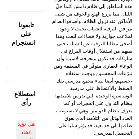
فيلم
هذه المناطق إلى ظلام دامس كلما حلّ
الأمير
الليل، مما يزرع الهلع والخوف من شتى
عبد
الأماكن عند نزول الظلام. وأضافوا انعدام
تابعونا
القادر
مرافق الترفيه للشباب بحيث لا وجود
على
وبعث
لملاعب جوارية ولا فضاءات للعب وهذا
قطاع
انستجرام
أضحى مطلبا للترفيه عن الشباب حتى
الصناعة
يقيهم من استغلال أوقات الفراغ في
السينماتوغرافية
سلوكات قد تكون منحرفة، لاسيما وأن
الوعاء العقاري متوفّر في المنطقة ومن
تبرّعات المحسنين ووجب استغلاه
-حسبهم- أيضا لبناء مجمع مدرسي يفك
الضغط والاكتظاظ على مدرسة
استطلاع
الوساسرة الوحيدة التي يدرس تلاميذتها
رأى
بنظام التداول على الحجرات أو كما
يعرف بنظام الدوامين وهي لا تستوعب
العدد الهائل من التلاميذ الذي يفوق
هل تؤيد
طاقتها إلى حد بعيد، قد يؤثر سلبا على
اتخاذ
التحصيل المدرسي.