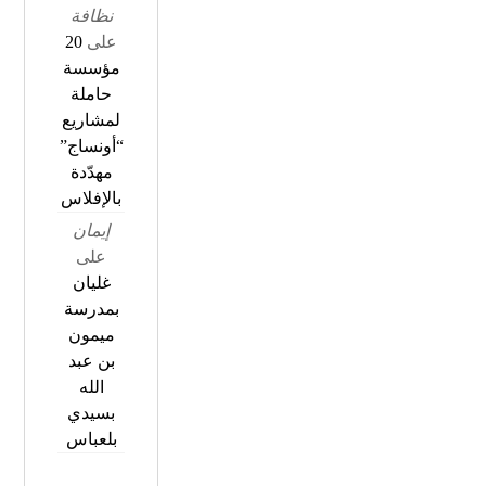
نظافة
على
20
مؤسسة
حاملة
لمشاريع
“أونساج”
مهدّدة
بالإفلاس
إيمان
على
غليان
بمدرسة
ميمون
بن عبد
الله
بسيدي
بلعباس