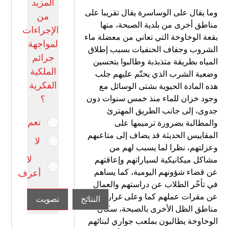
المزيد
وما يقال على الوساسرة يقال تقريبا على
من
مناطق أخرى من بلدية الصبحة، منها
الإجراءات
بقعة الوخاوخة التي تعاني من معضلة ماء
لمواجهة
الشروب وجفاف الحنفيات بسبب إطلاق
جرائم
المياه بطريقة متذبذبة وطالبوا بتحسين
الملكية
وضعية الشرب الذي يحتّم عليهم جلب
الفكرية
هذه المادة الحيوية بشتى الوسائل مع
وجود خزان للماء منذ خمس سنوات دون
؟
جدوى، إلى جانب الطريق المهترئ
نعم
والمطالبة بضرورة ترميمها على
المقاييس الحديثة قد يضاف إلى متاعبهم
لا
وعزلتهم، نظرا لما يسبب لهم من
لا
مشاكل ميكانيكية لسياراتهم وإعاقتهم
عن قضاء شؤونهم اليومية، كما يساهم
أعرف
في تأخّر الطلاب عن دراستهم والعمال
عن مقرات عملهم كما وعلى غرار
النتائج
تصويت
مناطق الظل الأخرى بالصبحة، سكان
الوخاوخة يطالبون بملعب جواري لبنائهم