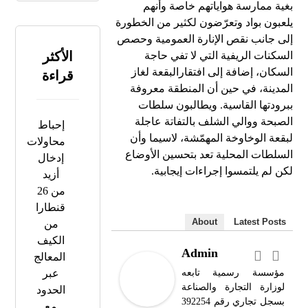
بغية ممارسة هواياتهم خاصة وأنهم
يلعبون بواد وتعرّضون لكثير من الخطورة
إلى جانب نقص الإنارة العمومية وحصص
الأكثر
السكنات الريفية التي لا تفي حاجة
السكان، إضافة إلى افتقارالبقعة لغاز
قراءة
المدينة، في حين أن المنطقة معروفة
ببرودتها القاسية. ويطالبون سلطات
الصبحة ووالي الشلف بالتفاتة عاجلة
إحباط
لبقعة الوخاوخة المهمّشة، لاسيما وأن
محاولات
السلطات المحلية تعد بتحسين الأوضاع
إدخال
لكن لم يلتمسوا إجراءات إيجابية.
أزيد
من 26
قنطارا
About
Latest Posts
من
الكيف
Admin
المعالج
مؤسسة رسمية تابعه
عبر
لوزارة التجارة والصناعة
الحدود
بسجل تجاري رقم 392254
مع