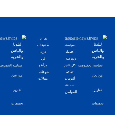
سياسة
تقارير
لبلدنا
لبلدنا
سياسة
تحقيقات
والناس
والناس
اقتصاد
عرب
والحرية
والحرية
وبورصة
فن
كاريكاتير
مرأة و
سياسة الخصوصية
سياسة الخصوصي
ثقافة
منوعات
من نحن
من نحن
ألبومات
مقالات
صحافة
تقارير
تقارير
المواطن
تحقيقات
تحقيقات