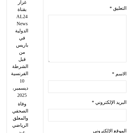
غزار
التعليق
*
بقناة
AL24
News
الدولية
في
باريس
من
قبل
الشرطة
الفرنسية
الاسم
*
10
ديسمبر،
2025
البريد الإلكتروني
*
وفاة
الصحفي
والمعلق
الرياضي
الموقع الإلكتروني
عبد