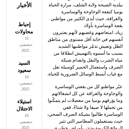
الأخبار
ببلدية الصبحة ولاية الشلف، مرارة الحياة
يوميا كبقعة الوخاوخة والوساسرة
والغراقة، حيث أبدى الكثير من مواطني
إحباط
بقعة الوساسرة بأولاد
محاولات
زياد، امتعاضهم وغضبهم لأنهم يعتبرون
إدخال
10
أنفسهم في خانة أقل مستوى من مناطق
ديسمبر،
أزيد من
الظل وتعيش تذمّر مواطنيها الشديد
2025
26
بسبب ما أسموه بالتهميش انطلاقا من
مياه الشرب والنقل وانعدام شبكة
قنطارا
السيد
الصرف واستعمال الحمير كوسيلة نقل
من
سعيود
مع غياب أبسط الوسائل الضرورية للحياة.
الكيف
يعرض
10
المعالج
ديسمبر،
مشروع
عبّر مواطنو كل من بقعتي الوساسرة
عبر
2025
قانون
والوخاوخة والغراقة عن كل انشغالاتهم
الحدود
المرور
وما يؤرقهم يوميا من معضلات لم يتمكّنوا
استيلاء
مع
أمام
من تحملها لا صيفا ولا شتاءً، ففي
الاحتلال
المغرب
اللجنة
الوساسرة طالبوا بشبكة الصرف الصحي،
الصهيوني
10
خلال
المختصة
حيث يستعملون المطامير التي تثير
ديسمبر،
على
أسبوع
الروائح الكريهة وتنذر بأمراض خطيرة،
2025