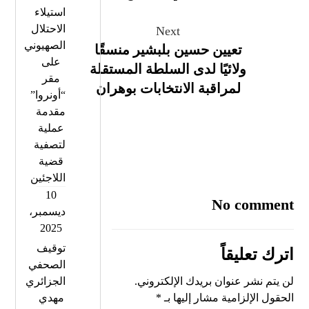
استيلاء
الاحتلال
Next
الصهيوني
تعيين حسين بلبشير منسقًا
على
ولائيًا لدى السلطة المستقلة
مقر
لمراقبة الانتخابات بوهران
“أونروا”
مقدمة
عملية
لتصفية
قضية
اللاجئين
10
No comment
ديسمبر،
2025
توقيف
اترك تعليقاً
الصحفي
لن يتم نشر عنوان بريدك الإلكتروني.
الجزائري
الحقول الإلزامية مشار إليها بـ
*
مهدي