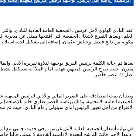
الرئيسية
رياضة
امل غريس: بوجبهة يرفض الترشح للعهدة الثانية وي
العلم، وبعدها التفرغ لأشغال الجمعية التي افتتحها ممثل عن مديرية 
مكونة من دايخ فيصل وحناش عثمان، إضافة إلى تشكيل لجنة استلام و 
أصل 27 عضو حاضر.
وبعد أن تمت المصادقة على التقرير المالي والأدبي للرئيس المنتهية 
الاقتراع من أجل تعيين الرئيس الذي سيتولى زمام النادي، حيث تم منح 
في نهاية أشغال الجمعية العامة لأمل غريس، وفي حديث جانبي مع الرئ
رد هذا الأخير قائلا: الترشح للعهدة الأولمبية القادمة لا يهمني حاليا 