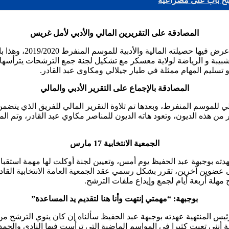
فتح باب على مصراعيه
المصادقة على التقريرين المالي والأدبي لأمل غريس
عقد النادي الهاوي لأم
الشبيبة و الرياضة لولاية معسكر مع تشكيل لجنة جمع الترشحات يترأسه
تسليم المهام ممثلة في طيار جيلالي ومكاوي عبد القادر.
المصادقة بالإجماع على التقرير الأدبي والمالي
الجمعية الانتخابية 17 مارس
عهدته بوجبهة عبد الحفيظ يوم أمس، وتعيين لجنة أوكلت لها مهمة استقبا
مهلة أربعة أيام لجمع وإيداع ملفات الترشح.
بوجبهة: “مهمتي إنتهت وأنا هنا لتقديم يد المساعدة”
يس المنتهية عهدته بوجبهة عبد الحفيظ سألناه إن كان ينوي الترشح م
خاصة أنني تعبت كثيرا في المواسم الماضية التي ترأست فيها النادي والحمد 