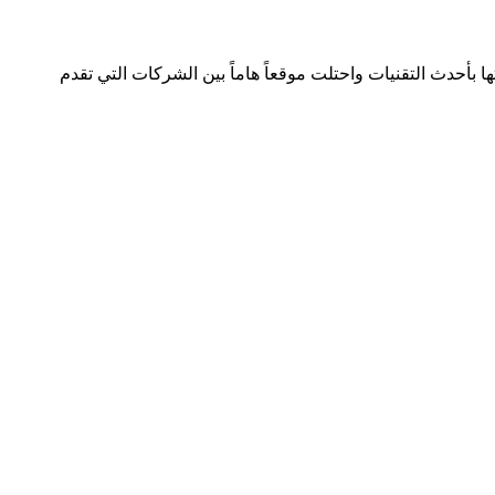
لصناعة بسجل تجاري رقم 392254 متواجدة في دولتين وتعمل في هذا المجال منذ 2005 وقدمت خدماتها بأحدث التقنيات واحتلت موقعاً هاماً بين الشركات التي تقدم