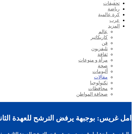
تحقيقات
رياضة
كرة عالمية
عرب
المزيد
عالم
كاريكاتير
فن
تليفزيون
ثقافة
مرأة و منوعات
صحة
ألبومات
مقالات
تكنولوجيا
محافظات
صحافة المواطن
امل غريس: بوجبهة يرفض الترشح للعهدة الثان