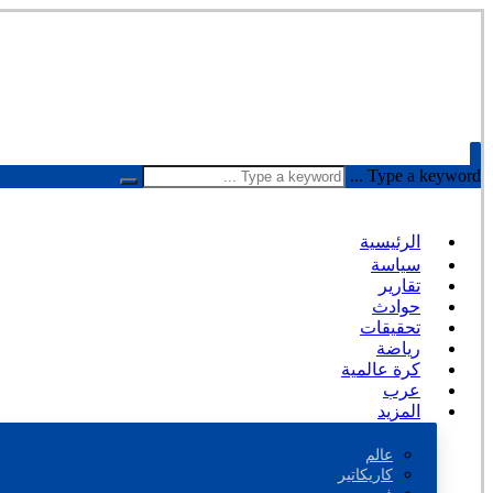
Type a keyword ...
الرئيسية
سياسة
تقارير
حوادث
تحقيقات
رياضة
كرة عالمية
عرب
المزيد
عالم
كاريكاتير