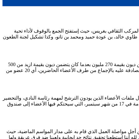
ل غريس ، الجمعية العامة العادية للنادي، والتي عرض فيها حصيلته المالية والأدبية للموسم المنفرط 2019/2020، وهذا بالمركب الثقافي بغريس، حيث إستفتح الجمع بالوقوف لأداء تحية
ا طاوي خالد، بن عودة حميد ومحمد بن تاتو، وكذا تشكيل لجنة الطعون
بعدها تم إحالة الكلمة لرئيس الفريق بوجبهة لتلاوة تقريره الأدبي والمالي للموسم المنفرط، وبعدها تم تلاوة التقرير المالي للفريق الذي يتضمن ديون بقيمة 270 مليون بعدما كان يتضمن ديون بقيمة ازيد من 500
مليون، حيث صرح الرئيس المنتهي عهدته امام الملأ أنه سيتكفل بشطر من هذه الديون، وتعود هاته الديون للمناصر مكاوي عبد القادر، وتم المصادقة عليه بالإجماع من طرف الأعضاء الحاضرين، أي 20 عضو من
ل ملفات الأعضاء الذين يودون الترشح لمهمة رئاسة النادي، والتحضير
للجمعية العامة الانتخابية، وذلك برئاسة العضو طاوي خالد بالإضافة إلى عضوين آخرين، تقرر بشكل رسمي عقد الجمعية العامة الانتخابية القادمة في 17 من شهر سبتمبر، التي سيحتكم فيها الأعضاء إلى صندوق
ن أجل مواصلة العمل الذي قام به على مدار المواسم الماضية، حيث
لله أننا استطعنا تحقيق نتائج جد ايجابية ولعبنا ضد فرق عريقة ولها