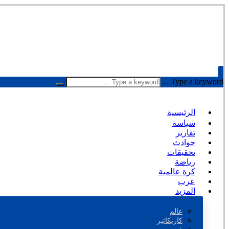
Type a keyword ...
الرئيسية
سياسة
تقارير
حوادث
تحقيقات
رياضة
كرة عالمية
عرب
المزيد
عالم
كاريكاتير