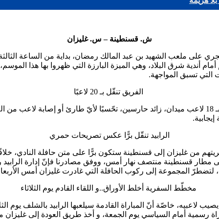
لا هزيمة
ش. قسنطينة – س. غليزان
ت التي تسبق المواجهة.
الفريق تنقّل بـ 20 لاعبًا
فضّل المدرّب، “شريف الوزاني”، التوجّه إلى قسنطينة بـ 20 لاعبًا، أي بـ 18 لاعب ميدان، زائد حارسين، 
الرابيد تنقّل برًّا عكس تصريحات حمري
 سفريتهم من غليزان إلى قسنطينة ستكون برًّا على متن حافلة النادي، خلا
 مطار قسنطينة منتصف نهار أمس، ووفق مصادرنا فإنّ إدارة الرابيد را
 لتضطرّ المجموعة إلى ركوب الحافلة التي غادرت غليزان أمس الأربعاء 
مخطّط السفرية أخلط الأوراق..و اللقاء القادم يوم الثلاثاء
 يصيب لاعبيه، خاصّة أنّ المباراة القادمة سيلعبها الرابيد بالشلف يوم الثل
إلى قسنطينة، و لعب مباراة رسمية أمام السياسي يوم الجمعة، و أخذ طريق العودة إلى