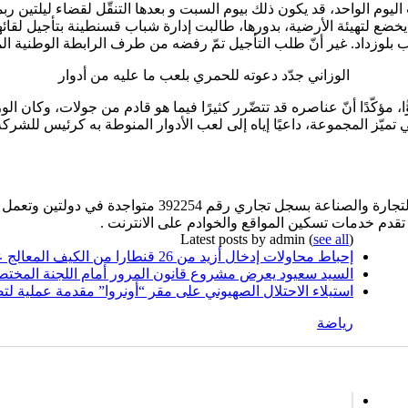
 اليوم الواحد، قد يكون ذلك بيوم السبت و بعدها التنقّل لقضاء ليلتين ر
خضع لتهيئة الأرضية، بدورها، طالبت إدارة شباب قسنطينة بتأجيل لقائه
 بلوزداد. غير أنّ طلب التأجيل تمّ رفضه من طرف الرابطة الوطنية الم
الوزاني جدّد دعوته للحمري بلعب ما عليه من أدوار
، مؤكّدًا أنّ عناصره قد تتضّرر كثيرًا فيما هو قادم من جولات، وكان ا
 تميّز المجموعة، داعيًا إياه إلى لعب الأدوار المنوطة به كرئيس للشركة ال
 تقدم خدمات تسكين المواقع والخوادم على الانترنت .
Latest posts by admin
(
see all
)
إحباط محاولات إدخال أزيد من 26 قنطارا من الكيف المعالج عبر الحدود مع المغرب خلال أسبوع
السيد سعيود يعرض مشروع قانون المرور أمام اللجنة المختص
استيلاء الاحتلال الصهيوني على مقر “أونروا” مقدمة عملية لت
رياضة