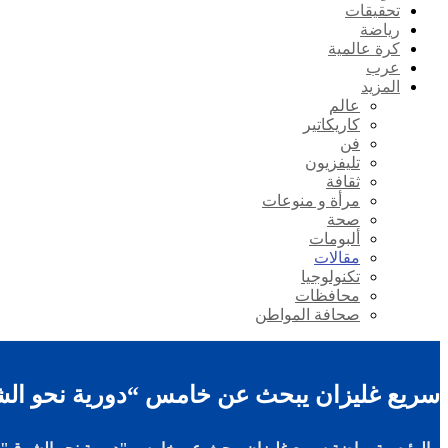
تحقيقات
رياضة
كرة عالمية
عرب
المزيد
عالم
كاريكاتير
فن
تليفزيون
ثقافة
مرأة و منوعات
صحة
ألبومات
مقالات
تكنولوجيا
محافظات
صحافة المواطن
سريع غليزان يبحث عن خامس “دورية نحو الش