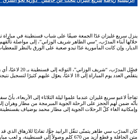
الرئيسية
رياضة
سريع غليزان يبحث عن خامس "دورية نحو الشرق" ب
الديار، وإن كانت المأمورية غدًا تبدو صعبة على الورق بالنظر للمعطيا
يتقلّص العدد يوم المباراة إلى 18 لاعبًا، يعوّل عليهم كثيرًا لتسجيل نتيجة إيجابية.
تفاجأ لاعبو سريع غليزان عندما علموا ليلة الثلاثاء إلى الأربعاء، بأنّ
بأنّه ضمن لهم الحجز على الرحلة الجوية المبرمجة من مطار وهران إلى
وإمكانية الغاء كلّ الرحلات الجوية إلى مطار محمد بوضياف بقسنطينة،
كان المدرّب سي طاهر يتمنّى تنقّل الرابيد جوًّا، تفاديًا للارهاق الذي قد
متن الحافلة و قطع أزيد من 670 كلم وصولاً 