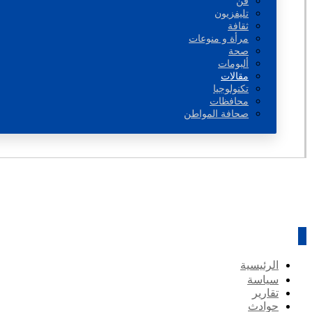
فن
تليفزيون
ثقافة
مرأة و منوعات
صحة
ألبومات
مقالات
تكنولوجيا
محافظات
صحافة المواطن
الرئيسية
سياسة
تقارير
حوادث