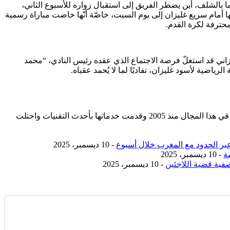
بما بالشلف، أين يضطر الفريق إلى استقبال زواره للأسبوع الثاني،
ا أمام سريع غليزان إلى يوم السبت، خاصّة أنّها خاضت مباراة رسمية
حترفة لكرة القدم.
لوزاني قد استغلّ فرصة الاجتماع الذي عقده رئيس النادي، “محمد
رياضية لأسود غليزان، تفاديًا لما لا يُحمد عقباه.
مؤسسة رسمية تابعه لوزارة التجارة والصناعة بسجل تجاري رقم 392254 متواجدة في دولتين وتعمل في هذا المجال منذ 2005 وقدمت خدماتها بأحدث التقنيات واحتلت
- 10 ديسمبر، 2025
ة
- 10 ديسمبر، 2025
صفية قضية اللاجئين
- 10 ديسمبر، 2025