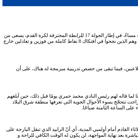
ينزل سريع غليزان غدًا الجمعة ضيفًا على شباب قسنطينة في مباراة تجري على ملعب الشهيد بن عبد المالك رمضان، بداية من الساعة الثالثة مساءً، في إطار الجولة 17 للرابطة المحترفة لكرة القدم، يسعى من
خلالها أبناء المدرّب، “سي الطاهر شريف الوزاني”، إلى مواصلة تألّقهم أمام أندية شرق البلاد، وهي الميزة البارزة التي ظهروا بها هذا الموسم، وهم الذين نجحوا في افتكاك 8 نقاط كاملة من فوزين و تعادلين خارج
تحّسبًا لأيّ طارئ أو إصابة لاعب من اللاعبين، فيما تبقى من حصص تدريبية مبرمجة له هناك، على أن
فًا لما قاله لهم رئيس النادي محمد حمري يومًا قبل ذلك، حين أبلغهم
حت تتحجّج بسوء الأحوال الجوية التي تعرفها منطقة شرق البلاد
على الساعة الثامنة صباحًا.
اثاء القادم أمام أولمبي المدية، أي أنّ الرابيد الذي تنقل البارحة على
 غليزان مباشرة بعد نهاية المواجهة، لن يكون له الوقت الكافي للراحة و