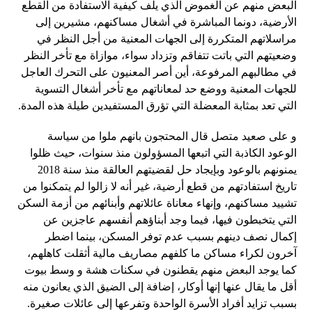
البعض منهم عن الغموض الذي يلف كيفية الاستفادة من القطع
الأرضية، دونما المباشرة في أشغال مساكنهم، مشيرين إلى
مراسلاتهم المتكررة إلى الجهات المعنية من أجل النظر في
وضعيتهم التي باتت تتفاقم وتزداد سواء، موازاة مع تأخر النظر
في مطالبهم المرفوعة، أين أصر المعنيون على التحرك العاجل
للجهات المعنية ووضع حد لمعاناتهم مع تأخر أشغال التسوية
التي تعد بمثابة المعضلة التي تؤرق المستفيدين طيلة هذه المدة.
و على صعيد متصل قال المحتجون بانهم ملوا من سياسة
الوعود الكاذبة التي اتبعها المسؤولون منذ سنوات، حيث ظلوا
يمنونهم بالوعود وبإيجاد حل لقضيتهم العالقة منذ سنة 2018
تاريخ استفادتهم من قطع أرضية، غير أنه لا زالوا لم يتمكنوا من
تشييد مساكنهم، وإنهاء معاناة عائلاتهم وأبنائهم من أزمة السكن
التي يتخبطون فيها، فيما وجد أبناؤهم أنفسهم عاجزين عن
إكمال نصف دينهم بسبب عدم توفر المسكن، بينما اضطر
آخرون لكراء مساكن ما كلفهم مصاريف مالية أثقلت كاهلهم،
كما يوجد البعض منهم يقطنون في سكنات هشة و وسط بيوت
أقل ما يقال عنها إنها أوكار، إضافة إلى الضيق الذي يعانون منه
بسبب تزايد أفراد الأسرة الواحدة وتفرعها إلى عائلات صغيرة.