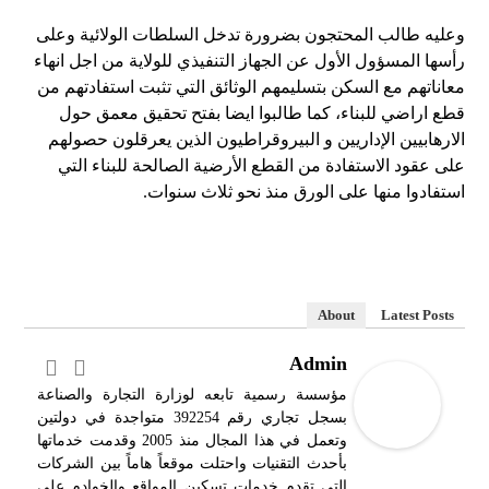
وعليه طالب المحتجون بضرورة تدخل السلطات الولائية وعلى
رأسها المسؤول الأول عن الجهاز التنفيذي للولاية من اجل انهاء
معاناتهم مع السكن بتسليمهم الوثائق التي تثبت استفادتهم من
قطع اراضي للبناء، كما طالبوا ايضا بفتح تحقيق معمق حول
الارهابيين الإداريين و البيروقراطيون الذين يعرقلون حصولهم
على عقود الاستفادة من القطع الأرضية الصالحة للبناء التي
استفادوا منها على الورق منذ نحو ثلاث سنوات.
About
Latest Posts
Admin
مؤسسة رسمية تابعه لوزارة التجارة والصناعة
بسجل تجاري رقم 392254 متواجدة في دولتين
وتعمل في هذا المجال منذ 2005 وقدمت خدماتها
بأحدث التقنيات واحتلت موقعاً هاماً بين الشركات
التي تقدم خدمات تسكين المواقع والخوادم على