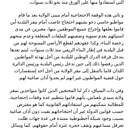
التي استفادوا منها على الورق منذ نحو ثلاث سنوات.
و تاتي هذه الوقفة الاحتجاجية أمام مبنى الولاية بعد ما قام
مواطنو حاسي دحو بشنهم احتجاج غاضب أمام مقر البلدية أين
قاموا بغلقها وإخراج جميع الموظفين منها، معبرين عن مدى
استيائهم بعدم تسوية وضعيتهم للملفات المتعلقة وعدم منحهم
رخصة البناء، وكذا عقودهم لقطع الأراضي الممنوحة لهم من
قبل البلدية في إطار البناء الريفي منذ ثلاث سنوات، ليتم بعدها
بتدخل فرقة الدرك الوطني للبلدية من أجل تهدئة المواطنين
الذين رفضوا ذلك إلى حين تدخل رئيس البلدية ورئيس الدائرة
اللذان قاما بالتنقل إلى مقر الولاية من اجل اخد إستفسارات
حول قضية المواطنون غير انهم لم يجدوا آذان صاغية لهم.
وفي ذات السياق، ذكر لنا المحتجين الذين كانوا متواجدين بمقر
ولاية سيدي بلعباس، بأنهم قاموا بتنظيم عدة وقفات إحتجاجية،
للمطالبة بتمكينهم من استفاداتهم القانونية كما هو مفترض
حسب قوانين الدولة غير أن احتجاجاتهم بقيت دون آذان صاغية
بسبب وجود شبكة أخطبوطية ممتدة في عدة جهات ظلت
تعرقل مساعيهم وتقف حجرة عثرة أمام حقوقهم، كما وسائل